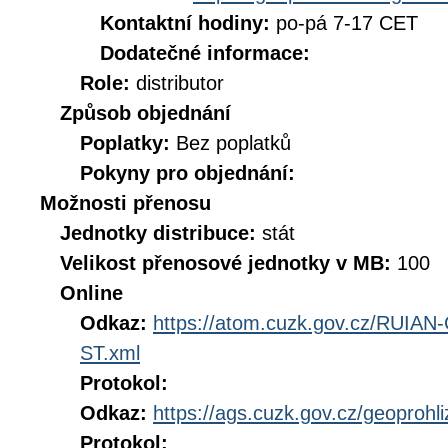
Kontaktní hodiny:
po-pá 7-17 CET
Dodatečné informace:
Role:
distributor
Způsob objednání
Poplatky:
Bez poplatků
Pokyny pro objednání:
Možnosti přenosu
Jednotky distribuce:
stát
Velikost přenosové jednotky v MB:
100
Online
Odkaz:
https://atom.cuzk.gov.cz/RUIA
ST.xml
Protokol:
Odkaz:
https://ags.cuzk.gov.cz/geoprohl
Protokol: