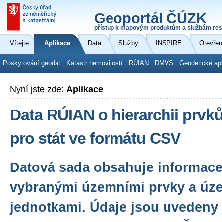
Geoportál ČÚZK
přístup k mapovým produktům a službám res
Vítejte
Aplikace
Data
Služby
INSPIRE
Otevřen
Poskytování geodat
Katastr nemovitostí
RÚIAN
DMVS
Geodetické ap
Nyní jste zde:
Aplikace
Data RÚIAN o hierarchii prv
pro stát ve formátu CSV
Datová sada obsahuje informace
vybranými územními prvky a úz
jednotkami. Údaje jsou uvedeny