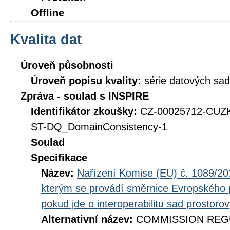
Offline
Kvalita dat
Úroveň působnosti
Úroveň popisu kvality:
série datových sad
Zpráva - soulad s INSPIRE
Identifikátor zkoušky:
CZ-00025712-CUZ
ST-DQ_DomainConsistency-1
Soulad
Specifikace
Název:
Nařízení Komise (EU) č. 1089/201
kterým se provádí směrnice Evropského 
pokud jde o interoperabilitu sad prostoro
Alternativní název:
COMMISSION REGUL