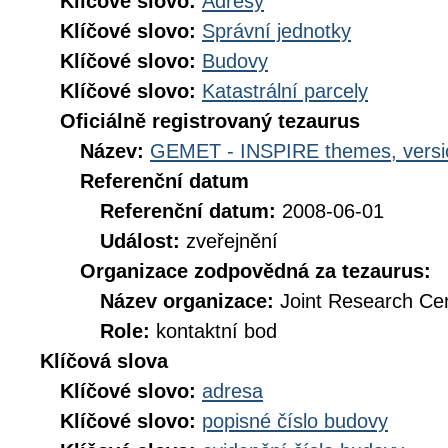
Klíčové slovo:
Adresy
Klíčové slovo:
Správní jednotky
Klíčové slovo:
Budovy
Klíčové slovo:
Katastrální parcely
Oficiálně registrovaný tezaurus
Název:
GEMET - INSPIRE themes, versi
Referenční datum
Referenční datum:
2008-06-01
Událost:
zveřejnění
Organizace zodpovědná za tezaurus:
Název organizace:
Joint Research Ce
Role:
kontaktní bod
Klíčová slova
Klíčové slovo:
adresa
Klíčové slovo:
popisné číslo budovy