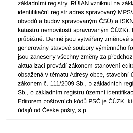
základními registry. RÚIAN vzniknul na zá
identifikační registr adres spravovaný MPSV
obvodů a budov spravovaným ČSÚ) a ISKN
katastru nemovitostí spravovaným ČÚZK). 
průběžně. Denně jsou vytvářeny změnové s
generovány stavové soubory výměnného fo
jsou zaneseny všechny změny za předchozí
aktualizaci provádí zákonem stanovení edito
obsažená v tématu Adresy obce, stavební 
zákonem č. 111/2009 Sb., o základních regi
Sb., o základním registru územní identifika
Editorem poštovních kódů PSČ je ČÚZK, kt
údajů od České pošty, s.p.