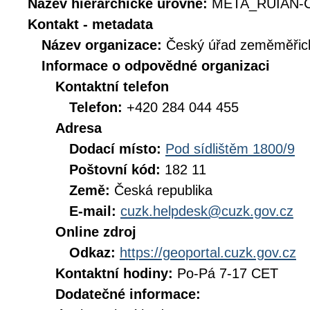
Název hierarchické úrovně:
META_RUIAN-C
Kontakt - metadata
Název organizace:
Český úřad zeměměřick
Informace o odpovědné organizaci
Kontaktní telefon
Telefon:
+420 284 044 455
Adresa
Dodací místo:
Pod sídlištěm 1800/9
Poštovní kód:
182 11
Země:
Česká republika
E-mail:
cuzk.helpdesk@cuzk.gov.cz
Online zdroj
Odkaz:
https://geoportal.cuzk.gov.cz
Kontaktní hodiny:
Po-Pá 7-17 CET
Dodatečné informace: