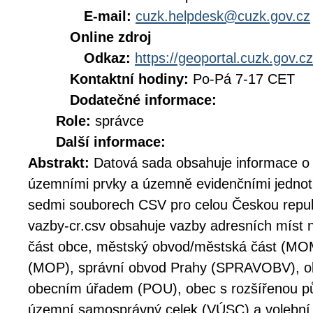
E-mail:
cuzk.helpdesk@cuzk.gov.cz
Online zdroj
Odkaz:
https://geoportal.cuzk.gov.cz
Kontaktní hodiny:
Po-Pá 7-17 CET
Dodatečné informace:
Role:
správce
Další informace:
Abstrakt:
Datová sada obsahuje informace o
územními prvky a územně evidenčními jednot
sedmi souborech CSV pro celou Českou republ
vazby-cr.csv obsahuje vazby adresních míst na
část obce, městský obvod/městská část (MO
(MOP), správní obvod Prahy (SPRAVOBV), o
obecním úřadem (POU), obec s rozšířenou pů
územní samosprávný celek (VÚSC) a volební 