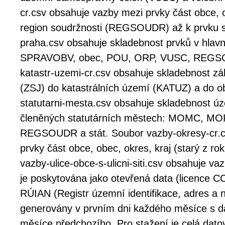
cr.csv obsahuje vazby mezi prvky část obce
region soudržnosti (REGSOUDR) až k prvku s
praha.csv obsahuje skladebnost prvků v hl
SPRAVOBV, obec, POU, ORP, VUSC, REGSOU
katastr-uzemi-cr.csv obsahuje skladebnost zá
(ZSJ) do katastrálních území (KATUZ) a do 
statutarni-mesta.csv obsahuje skladebnost 
členěných statutárních městech: MOMC, MO
REGSOUDR a stát. Soubor vazby-okresy-cr.c
prvky část obce, obec, okres, kraj (starý z ro
vazby-ulice-obce-s-ulicni-siti.csv obsahuje va
je poskytována jako otevřená data (licence C
RÚIAN (Registr územní identifikace, adres a 
generovány v prvním dni každého měsíce s da
měsíce předchozího. Pro stažení je celá dat