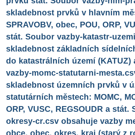
prvku stát. Soubor vazby-hlm-p
skladebnost prvků v hlavním mě
SPRAVOBV, obec, POU, ORP, V
stát. Soubor vazby-katastr-uzem
skladebnost základních sídelníc
do katastrálních území (KATUZ) 
vazby-momc-statutarni-mesta.cs
skladebnost územních prvků v 
statutárních městech: MOMC, M
ORP, VUSC, REGSOUDR a stát. 
okresy-cr.csv obsahuje vazby me
obce, obec, okres, kraj (starý z r