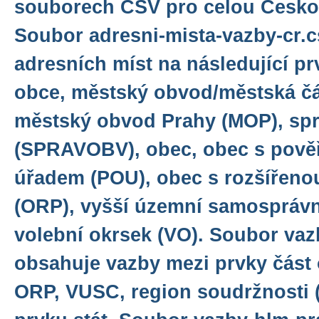
souborech CSV pro celou Česko
Soubor adresni-mista-vazby-cr.
adresních míst na následující prv
obce, městský obvod/městská č
městský obvod Prahy (MOP), sp
(SPRAVOBV), obec, obec s pov
úřadem (POU), obec s rozšířeno
(ORP), vyšší územní samosprávn
volební okrsek (VO). Soubor vaz
obsahuje vazby mezi prvky část
ORP, VUSC, region soudržnosti