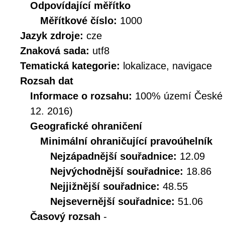
Odpovídající měřítko
Měřítkové číslo:
1000
Jazyk zdroje:
cze
Znaková sada:
utf8
Tematická kategorie:
lokalizace, navigace
Rozsah dat
Informace o rozsahu:
100% území České Re
12. 2016)
Geografické ohraničení
Minimální ohraničující pravoúhelník
Nejzápadnější souřadnice:
12.09
Nejvýchodnější souřadnice:
18.86
Nejjižnější souřadnice:
48.55
Nejsevernější souřadnice:
51.06
Časový rozsah
-