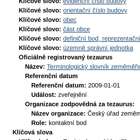
Klíčové slovo:
evidenční číslo budovy
Klíčové slovo:
orientační číslo budovy
Klíčové slovo:
obec
Klíčové slovo:
část obce
Klíčové slovo:
definiční bod, reprezentačn
Klíčové slovo:
územně správní jednotka
Oficiálně registrovaný tezaurus
Název:
Terminologický slovník zeměměřic
Referenční datum
Referenční datum:
2009-01-01
Událost:
zveřejnění
Organizace zodpovědná za tezaurus:
Název organizace:
Český úřad zeměmě
Role:
kontaktní bod
Klíčová slova