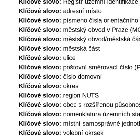
Klíčové slovo:
Registr územní identifikace
Klíčové slovo:
adresní místo
Klíčové slovo:
písmeno čísla orientačního
Klíčové slovo:
městský obvod v Praze (M
Klíčové slovo:
městský obvod/městská č
Klíčové slovo:
městská část
Klíčové slovo:
ulice
Klíčové slovo:
poštovní směrovací číslo (
Klíčové slovo:
číslo domovní
Klíčové slovo:
okres
Klíčové slovo:
region NUTS
Klíčové slovo:
obec s rozšířenou působno
Klíčové slovo:
nomenklatura územních stat
Klíčové slovo:
místní samosprávné jednot
Klíčové slovo:
volební okrsek