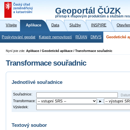
Geoportál ČÚZK
přístup k mapovým produktům a službám res
Vítejte
Aplikace
Data
Služby
INSPIRE
Otevřen
Poskytování geodat
Katastr nemovitostí
RÚIAN
DMVS
Geodetické a
Nyní jste zde:
Aplikace / Geodetické aplikace / Transformace souřadnic
Transformace souřadnic
Jednotlivé souřadnice
Souřadnice:
Datu
Transformace:
►
Výsledek:
Textový soubor