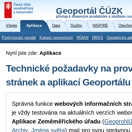
Geoportál ČÚZK
přístup k mapovým produktům a službám res
Vítejte
Aplikace
Data
Služby
INSPIRE
Otevřen
Poskytování geodat
Katastr nemovitostí
RÚIAN
DMVS
Geodetické ap
Nyní jste zde:
Aplikace
Technické požadavky na pro
stránek a aplikací Geoportál
Správná funkce
webových informačních str
je vždy testována na aktuálních verzích webo
Aplikace Zeměměřického úřadu
(
Geoprohlí
Archiv
,
Jména světa
) mají pro svou správnou