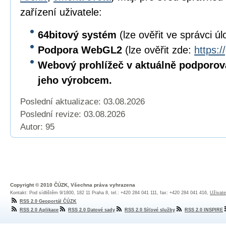
zařízení uživatele:
64bitový
systém
(lze ověřit ve správci úl
Podpora WebGL2
(lze ověřit zde:
https:/
Webový prohlížeč v aktuálně podporov
jeho výrobcem.
Poslední aktualizace: 03.08.2026
Poslední revize:
03.08.2026
Autor: 95
Copyright © 2010 ČÚZK, Všechna práva vyhrazena
Kontakt: Pod sídlištěm 9/1800, 182 11 Praha 8, tel.: +420 284 041 111, fax: +420 284 041 416,
Uživate
RSS 2.0 Geoportál ČÚZK
RSS 2.0 Aplikace
RSS 2.0 Datové sady
RSS 2.0 Síťové služby
RSS 2.0 INSPIRE