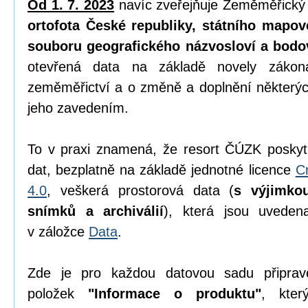
Od 1. 7. 2023
navíc zveřejňuje Zeměměřický
ortofota České republiky, státního mapov
souboru geografického názvosloví a bodo
otevřená data na základě novely zák
zeměměřictví a o změně a doplnění některýc
jeho zavedením.
To v praxi znamená, že resort ČÚZK poskyt
dat, bezplatně na základě jednotné licence
C
4.0
, veškerá prostorová data (
s výjimko
snímků a archiválií
), která jsou uvede
v záložce
Data
.
Zde je pro každou datovou sadu připrav
položek
"Informace o produktu"
, kter