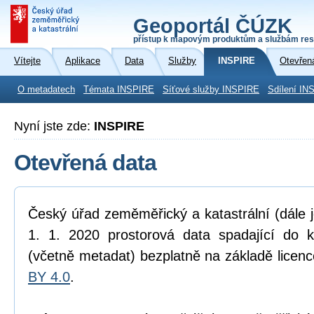
Geoportál ČÚZK
přístup k mapovým produktům a službám res
Vítejte
Aplikace
Data
Služby
INSPIRE
Otevřen
O metadatech
Témata INSPIRE
Síťové služby INSPIRE
Sdílení IN
Nyní jste zde:
INSPIRE
Otevřená data
Český úřad zeměměřický a katastrální (dále 
1. 1. 2020 prostorová data spadající do 
(včetně metadat) bezplatně na základě licen
BY 4.0
.