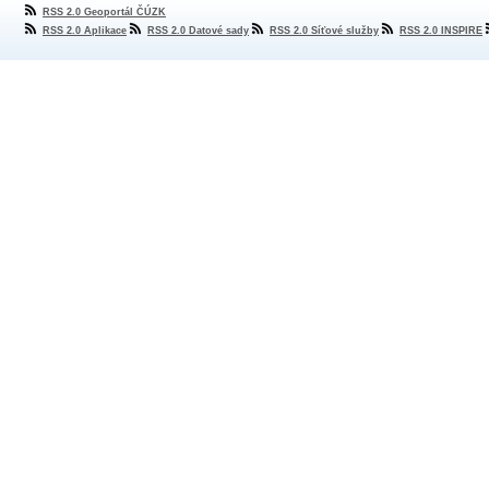
RSS 2.0 Geoportál ČÚZK
RSS 2.0 Aplikace
RSS 2.0 Datové sady
RSS 2.0 Síťové služby
RSS 2.0 INSPIRE