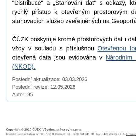
"Distribuce" a „Stahování dat" s odkazy, k
rychlý přístup k otevřeným prostorovým d
stahovacích služeb zveřejněných na Geoport
ČÚZK poskytuje kromě prostorových dat i dal
vždy v souladu s příslušnou
Otevřenou fo
otevřená data jsou evidována v
Národním 
(NKOD).
Poslední aktualizace: 03.03.2026
Poslední revize:
12.05.2026
Autor: 95
Copyright © 2010 ČÚZK, Všechna práva vyhrazena
Kontakt: Pod sídlištěm 9/1800, 182 11 Praha 8, tel.: +420 284 041 111, fax: +420 284 041 416,
Uživate