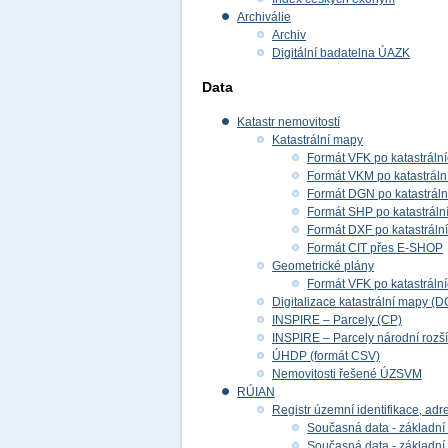
Archiválie
Archiv
Digitální badatelna ÚAZK
Data
Katastr nemovitostí
Katastrální mapy
Formát VFK po katastráln
Formát VKM po katastráln
Formát DGN po katastrál
Formát SHP po katastráln
Formát DXF po katastráln
Formát CIT přes E-SHOP
Geometrické plány
Formát VFK po katastráln
Digitalizace katastrální mapy (D
INSPIRE – Parcely (CP)
INSPIRE – Parcely národní rozš
ÚHDP (formát CSV)
Nemovitosti řešené ÚZSVM
RÚIAN
Registr územní identifikace, adr
Současná data - základní 
Současná data - základní 