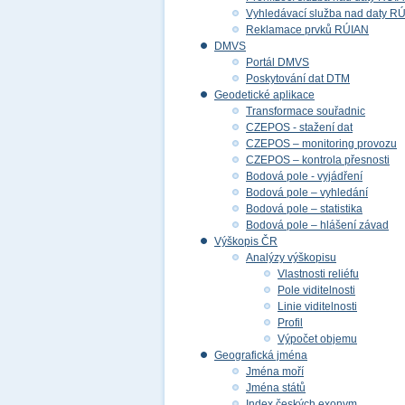
Vyhledávací služba nad daty R
Reklamace prvků RÚIAN
DMVS
Portál DMVS
Poskytování dat DTM
Geodetické aplikace
Transformace souřadnic
CZEPOS - stažení dat
CZEPOS – monitoring provozu
CZEPOS – kontrola přesnosti
Bodová pole - vyjádření
Bodová pole – vyhledání
Bodová pole – statistika
Bodová pole – hlášení závad
Výškopis ČR
Analýzy výškopisu
Vlastnosti reliéfu
Pole viditelnosti
Linie viditelnosti
Profil
Výpočet objemu
Geografická jména
Jména moří
Jména států
Index českých exonym