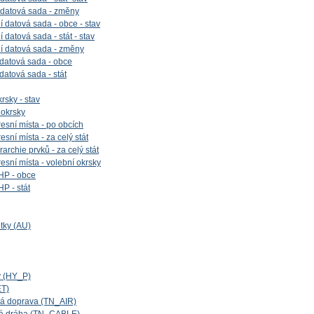
 datová sada - změny
 datová sada - obce - stav
datová sada - stát - stav
í datová sada - změny
 datová sada - obce
 datová sada - stát
rsky - stav
 okrsky
esní místa - po obcích
sní místa - za celý stát
archie prvků - za celý stát
esní místa - volební okrsky
HP - obce
P - stát
tky (AU)
y (HY_P)
ET)
cká doprava (TN_AIR)