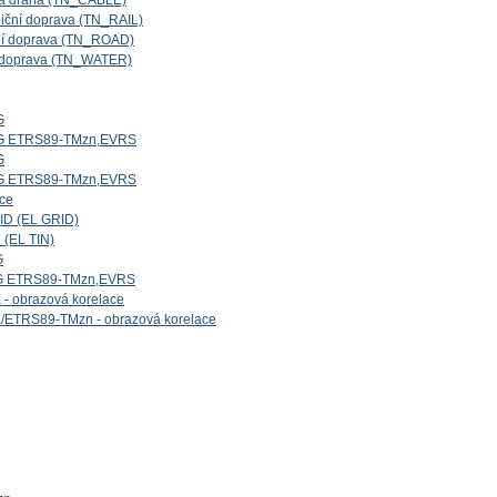
ová dráha (TN_CABLE)
niční doprava (TN_RAIL)
iční doprava (TN_ROAD)
ní doprava (TN_WATER)
G
5G ETRS89-TMzn,EVRS
G
4G ETRS89-TMzn,EVRS
ice
ID (EL GRID)
 (EL TIN)
G
1G ETRS89-TMzn,EVRS
- obrazová korelace
/ETRS89-TMzn - obrazová korelace