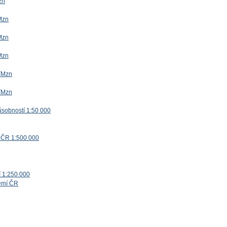
zn
Mzn
Mzn
Mzn
TMzn
TMzn
ůsobností 1:50 000
 ČR 1:500 000
í 1:250 000
zemí ČR