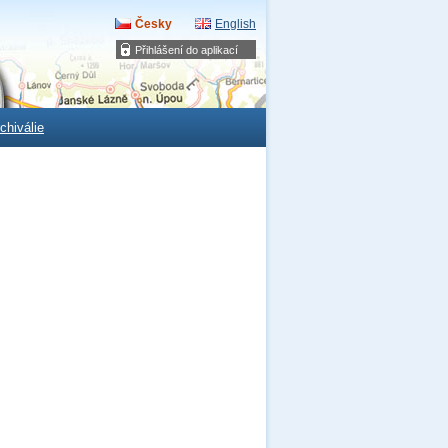
Česky
English
Přihlášení do aplikací
chiválie