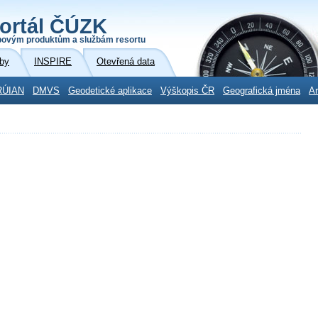
ortál ČÚZK
povým produktům a službám resortu
by
INSPIRE
Otevřená data
RÚIAN
DMVS
Geodetické aplikace
Výškopis ČR
Geografická jména
Ar