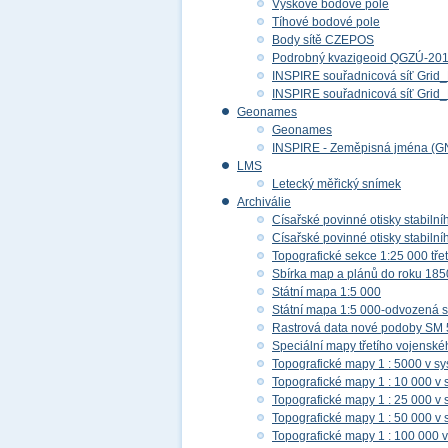
Výškové bodové pole
Tíhové bodové pole
Body sítě CZEPOS
Podrobný kvazigeoid QGZÚ-20
INSPIRE souřadnicová síť Gri
INSPIRE souřadnicová síť Gr
Geonames
Geonames
INSPIRE - Zeměpisná jména (G
LMS
Letecký měřický snímek
Archiválie
Císařské povinné otisky stabilní
Císařské povinné otisky stabilní
Topografické sekce 1:25 000 tř
Sbírka map a plánů do roku 185
Státní mapa 1:5 000
Státní mapa 1:5 000-odvozená s
Rastrová data nové podoby SM 
Speciální mapy třetího vojensk
Topografické mapy 1 : 5000 v s
Topografické mapy 1 : 10 000 v
Topografické mapy 1 : 25 000 v
Topografické mapy 1 : 50 000 v
Topografické mapy 1 : 100 000 