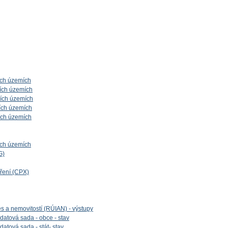
ích územích
ích územích
ních územích
ích územích
ích územích
ích územích
G)
íření (CPX)
es a nemovitostí (RÚIAN) - výstupy
datová sada - obce - stav
datová sada - stát- stav