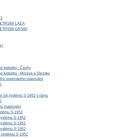
13
d_ETRS89-LAEA
id_ETRS89-GRS80
N)
ho katastru - Čechy
ho katastru - Morava a Slezsko
etího vojenského mapování
0
e sítí systému S-1952 v rámu
5
ého mapování
ystému S-1952
 systému S-1952
 systému S-1952
 systému S-1952
v systému S-1952