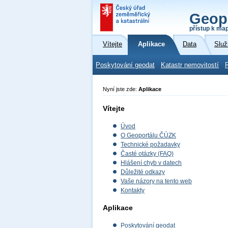
Geop
přístup k ma
Vítejte
Aplikace
Data
Služ
Poskytování geodat
Katastr nemovitostí
Nyní jste zde:
Aplikace
Vítejte
Úvod
O Geoportálu ČÚZK
Technické požadavky
Časté otázky (FAQ)
Hlášení chyb v datech
Důležité odkazy
Vaše názory na tento web
Kontakty
Aplikace
Poskytování geodat