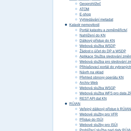
Geoprohlížeč
ATOM
E-shop
Vyhledávání metadat
Katastr nemovitostí
Portál katastru a zeměměřictví
Nahlížení do KN
Dálkový přístup do KN
Webová služba WSDP
Žádost o účet do DP a WSDP
Aplikace Služba sledování změ
Webová služba pro sledování z
Přihlašovací portál do vybraných
Návrh na vklad
Přehled obnovy operátu KN
Archiv-Web
Webová služba WSGP
Webová služba WFS pro data 
REST API dat KN
RÚIAN
Veřejný dálkový přístup k RÚIAN
Webové služby pro VFR
Přístup do ISÚI
Webové služby pro ISÚI
Prohlížecí služba nad daty RÚI