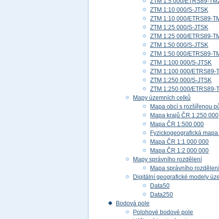
ZTM 1:5 000/ETRS89-TM
ZTM 1:10 000/S-JTSK
ZTM 1:10 000/ETRS89-T
ZTM 1:25 000/S-JTSK
ZTM 1:25 000/ETRS89-T
ZTM 1:50 000/S-JTSK
ZTM 1:50 000/ETRS89-T
ZTM 1:100 000/S-JTSK
ZTM 1:100 000/ETRS89-
ZTM 1:250 000/S-JTSK
ZTM 1:250 000/ETRS89-
Mapy územních celků
Mapa obcí s rozšířenou p
Mapa krajů ČR 1:250 000
Mapa ČR 1:500 000
Fyzickogeografická mapa
Mapa ČR 1:1 000 000
Mapa ČR 1:2 000 000
Mapy správního rozdělení
Mapa správního rozdělen
Digitální geografické modely ú
Data50
Data250
Bodová pole
Polohové bodové pole