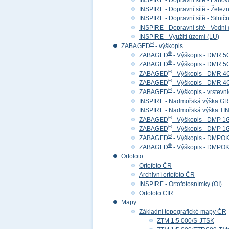
INSPIRE - Dopravní sítě - Lan
INSPIRE - Dopravní sítě - Želez
INSPIRE - Dopravní sítě - Siln
INSPIRE - Dopravní sítě - Vod
INSPIRE - Využití území (LU)
®
ZABAGED
- výškopis
®
ZABAGED
- Výškopis - DMR 5
®
ZABAGED
- Výškopis - DMR 
®
ZABAGED
- Výškopis - DMR 4
®
ZABAGED
- Výškopis - DMR 
®
ZABAGED
- Výškopis - vrstevn
INSPIRE - Nadmořská výška GR
INSPIRE - Nadmořská výška TIN
®
ZABAGED
- Výškopis - DMP 1
®
ZABAGED
- Výškopis - DMP 
®
ZABAGED
- Výškopis - DMPOK 
®
ZABAGED
- Výškopis - DMPOK
Ortofoto
Ortofoto ČR
Archivní ortofoto ČR
INSPIRE - Ortofotosnímky (OI)
Ortofoto CIR
Mapy
Základní topografické mapy ČR
ZTM 1:5 000/S-JTSK