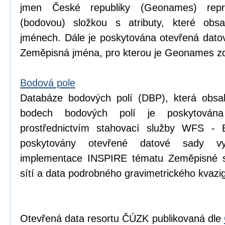
jmen České republiky (Geonames) repr
(bodovou) složkou s atributy, které obsa
jménech. Dále je poskytována otevřená dat
Zeměpisná jména, pro kterou je Geonames zd
Bodová pole
Databáze bodových polí (DBP), která obsa
bodech bodových polí je poskytován
prostřednictvím stahovací služby WFS - 
poskytovány otevřené datové sady v
implementace INSPIRE tématu Zeměpisné s
sítí a data podrobného gravimetrického kva
Otevřená data resortu ČÚZK publikovaná dle