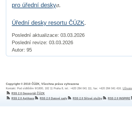
pro úřední desky
.
Úřední desky resortu ČÚZK
.
Poslední aktualizace: 03.03.2026
Poslední revize:
03.03.2026
Autor: 95
Copyright © 2010 ČÚZK, Všechna práva vyhrazena
Kontakt: Pod sídlištěm 9/1800, 182 11 Praha 8, tel.: +420 284 041 111, fax: +420 284 041 416,
Uživate
RSS 2.0 Geoportál ČÚZK
RSS 2.0 Aplikace
RSS 2.0 Datové sady
RSS 2.0 Síťové služby
RSS 2.0 INSPIRE