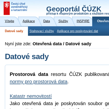
Geoportál ČÚZK
přístup k mapovým produktům a službám res
Vítejte
Aplikace
Data
Služby
INSPIRE
Otevřen
Datové sady
Stahovací služby
Aplikace pro poskytování dat
Nyní jste zde:
Otevřená data / Datové sady
Datové sady
Prostorová data
resortu ČÚZK publikova
normy pro prostorová data
.
Katastr nemovitostí
Jako otevřená data je poskytován soubor geo