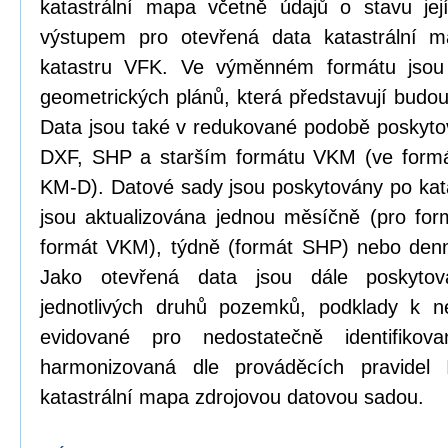
katastrální mapa včetně údajů o stavu její
výstupem pro otevřená data katastrální 
katastru VFK. Ve výměnném formátu jsou
geometrických plánů, která představují budou
Data jsou také v redukované podobě poskyt
DXF, SHP a starším formátu VKM (ve formá
KM-D). Datové sady jsou poskytovány po kat
jsou aktualizována jednou měsíčně (pro form
formát VKM), týdně (formát SHP) nebo den
Jako otevřená data jsou dále poskytová
jednotlivých druhů pozemků, podklady k n
evidované pro nedostatečně identifikov
harmonizovaná dle prováděcích pravidel
katastrální mapa zdrojovou datovou sadou.