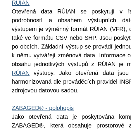
RÚIAN
Otevřená data RÚIAN se poskytují v řad
podrobností a obsahem výstupních dat
výstupem je výměnný formát RÚIAN (VFR), dí
také ve formátu CSV nebo SHP. Jsou poskyto
po obcích. Základní výstup se provádí jedn
k němu vytvářejí změnová data. Informace o p
obsahu jednotlivých výstupů z RÚIAN je m
RÚIAN
výstupy. Jako otevřená data jsou
harmonizovaná dle prováděcích pravidel INS
zdrojovou datovou sadou.
ZABAGED® - polohopis
Jako otevřená data je poskytována komp
ZABAGED®, která obsahuje prostorové 