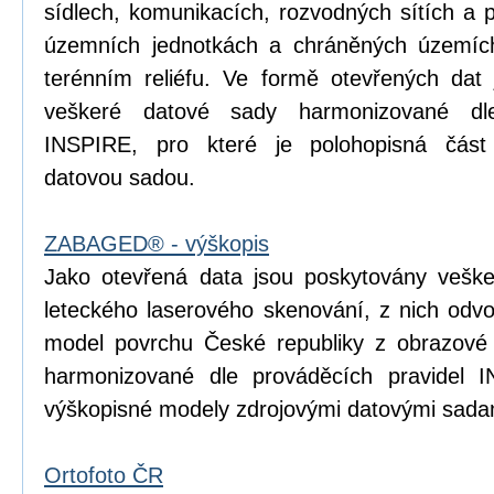
sídlech, komunikacích, rozvodných sítích a 
územních jednotkách a chráněných územích
terénním reliéfu. Ve formě otevřených dat 
veškeré datové sady harmonizované dle
INSPIRE, pro které je polohopisná čá
datovou sadou.
ZABAGED® - výškopis
Jako otevřená data jsou poskytovány vešk
leteckého laserového skenování, z nich odvoz
model povrchu České republiky z obrazové
harmonizované dle prováděcích pravidel I
výškopisné modely zdrojovými datovými sada
Ortofoto ČR