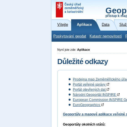
Geop
přístup k ma
Vítejte
Aplikace
Data
Služ
Poskytování geodat
Katastr nemovitostí
Nyní jste zde:
Aplikace
Důležité odkazy
Prodejna map Zeměměřického úř
Portál veřejné správy
Portál otevřených dat
Národní Geoportál INSPIRE
European Commission INSPIRE G
EuroGeographics
Geoportály a mapové aplikace veřejné
Geoportály okolních států: