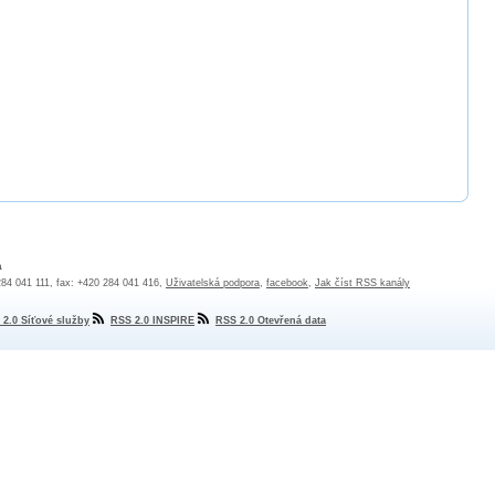
a
 284 041 111, fax: +420 284 041 416,
Uživatelská podpora
,
facebook
,
Jak číst RSS kanály
 2.0 Síťové služby
RSS 2.0 INSPIRE
RSS 2.0 Otevřená data