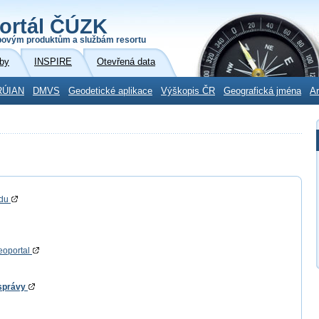
ortál ČÚZK
povým produktům a službám resortu
by
INSPIRE
Otevřená data
RÚIAN
DMVS
Geodetické aplikace
Výškopis ČR
Geografická jména
Ar
adu
eoportal
 správy