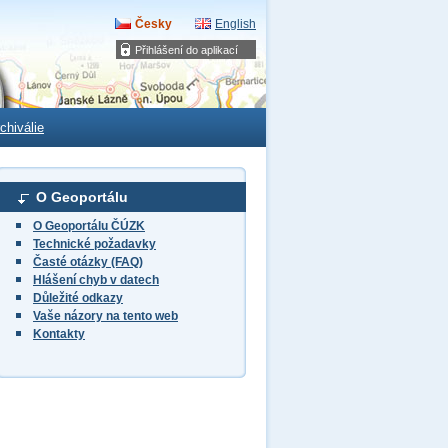
Česky
English
Přihlášení do aplikací
chiválie
O Geoportálu
O Geoportálu ČÚZK
Technické požadavky
Časté otázky (FAQ)
Hlášení chyb v datech
Důležité odkazy
Vaše názory na tento web
Kontakty