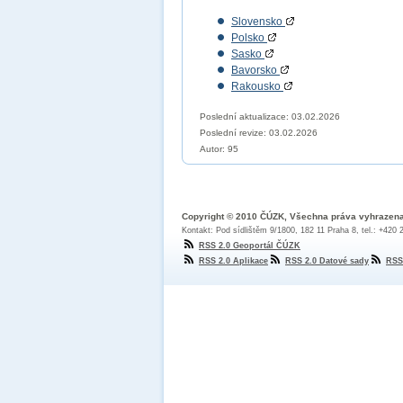
Slovensko
Polsko
Sasko
Bavorsko
Rakousko
Poslední aktualizace: 03.02.2026
Poslední revize:
03.02.2026
Autor: 95
Copyright © 2010 ČÚZK, Všechna práva vyhrazen
Kontakt: Pod sídlištěm 9/1800, 182 11 Praha 8, tel.: +420
RSS 2.0 Geoportál ČÚZK
RSS 2.0 Aplikace
RSS 2.0 Datové sady
RSS