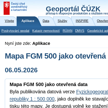
Geoportál ČÚZK
přístup k mapovým produktům a službám res
Vítejte
Aplikace
Data
Služby
INSPIRE
Otevřen
Poskytování geodat
Katastr nemovitostí
RÚIAN
DMVS
Geodetické ap
Nyní jste zde:
Aplikace
Mapa FGM 500 jako otevřená 
06.05.2026
Mapa FGM 500 jako otevřená data
Byla publikována datová verze
Fyzickogeogra
republiky 1 : 500 000
, jako doplněk ke stavaj
tisku této mapy. Je dostupná volně ke stažen