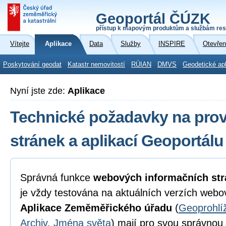
Geoportál ČÚZK
přístup k mapovým produktům a službám res
Vítejte
Aplikace
Data
Služby
INSPIRE
Otevřen
Poskytování geodat
Katastr nemovitostí
RÚIAN
DMVS
Geodetické ap
Nyní jste zde:
Aplikace
Technické požadavky na pro
stránek a aplikací Geoportál
Správná funkce
webových informačních str
je vždy testována na aktuálních verzích webo
Aplikace Zeměměřického úřadu
(
Geoprohlí
Archiv
,
Jména světa
) mají pro svou správnou