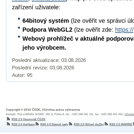
zařízení uživatele:
64bitový
systém
(lze ověřit ve správci úl
Podpora WebGL2
(lze ověřit zde:
https:/
Webový prohlížeč v aktuálně podporov
jeho výrobcem.
Poslední aktualizace: 03.08.2026
Poslední revize:
03.08.2026
Autor: 95
Copyright © 2010 ČÚZK, Všechna práva vyhrazena
Kontakt: Pod sídlištěm 9/1800, 182 11 Praha 8, tel.: +420 284 041 111, fax: +420 284 041 416,
Uživate
RSS 2.0 Geoportál ČÚZK
RSS 2.0 Aplikace
RSS 2.0 Datové sady
RSS 2.0 Síťové služby
RSS 2.0 INSPIRE