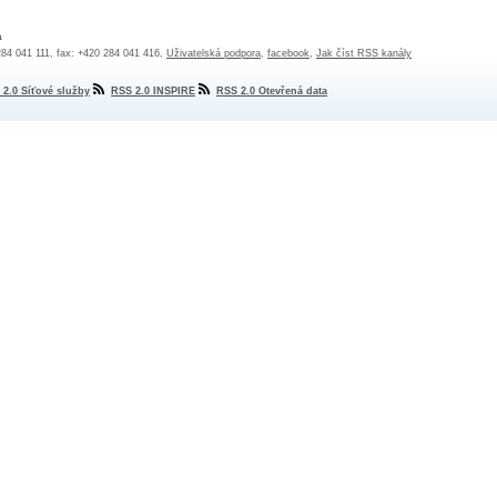
a
 284 041 111, fax: +420 284 041 416,
Uživatelská podpora
,
facebook
,
Jak číst RSS kanály
 2.0 Síťové služby
RSS 2.0 INSPIRE
RSS 2.0 Otevřená data