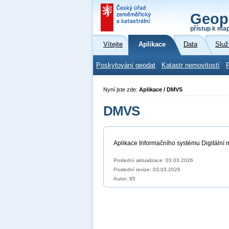
Geop
přístup k ma
Vítejte
Aplikace
Data
Služ
Poskytování geodat
Katastr nemovitostí
Nyní jste zde:
Aplikace / DMVS
DMVS
Aplikace Informačního systému Digitální 
Poslední aktualizace: 03.03.2026
Poslední revize:
03.03.2026
Autor: 95