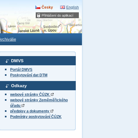
Česky
English
Přihlášení do aplikací
Archiválie
DMVS
Portál DMVS
Poskytování dat DTM
Odkazy
webové stránky ČÚZK
webové stránky Zeměměřického
úřadu
předpisy a dokumenty
Podmínky poskytování ČÚZK