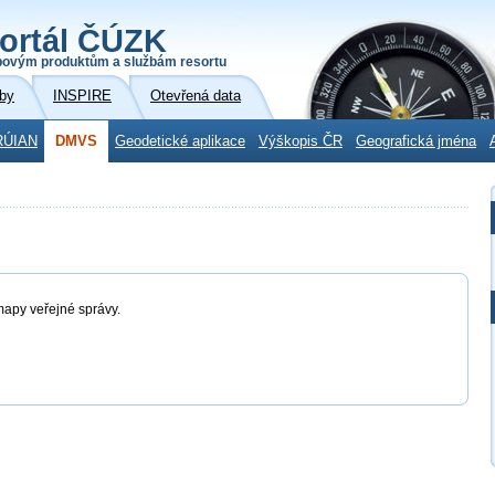
ortál ČÚZK
povým produktům a službám resortu
by
INSPIRE
Otevřená data
RÚIAN
DMVS
Geodetické aplikace
Výškopis ČR
Geografická jména
mapy veřejné správy.