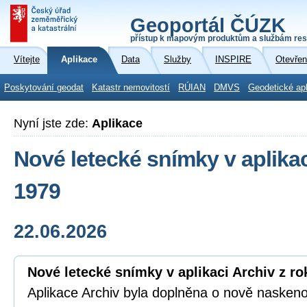
Geoportál ČÚZK
přístup k mapovým produktům a službám res
Vítejte
Aplikace
Data
Služby
INSPIRE
Otevřen
Poskytování geodat
Katastr nemovitostí
RÚIAN
DMVS
Geodetické ap
Nyní jste zde:
Aplikace
Nové letecké snímky v aplikac
1979
22.06.2026
Nové letecké snímky v aplikaci Archiv z ro
Aplikace Archiv byla doplněna o nově naskeno