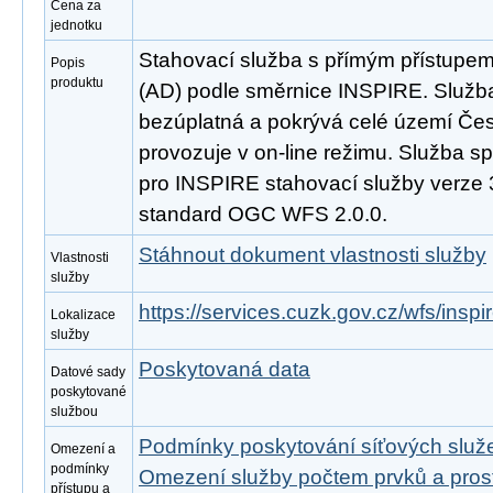
Cena za
jednotku
Stahovací služba s přímým přístupe
Popis
produktu
(AD) podle směrnice INSPIRE. Služba
bezúplatná a pokrývá celé území Čes
provozuje v on-line režimu. Služba s
pro INSPIRE stahovací služby verze 
standard OGC WFS 2.0.0.
Stáhnout dokument vlastnosti služby
Vlastnosti
služby
https://services.cuzk.gov.cz/wfs/insp
Lokalizace
služby
Poskytovaná data
Datové sady
poskytované
službou
Podmínky poskytování síťových slu
Omezení a
podmínky
Omezení služby počtem prvků a pro
přístupu a