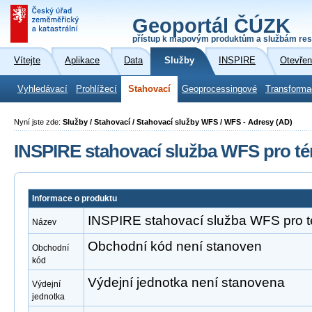
Geoportál ČÚZK
přístup k mapovým produktům a službám res
Vítejte
Aplikace
Data
Služby
INSPIRE
Otevřen
Vyhledávací
Prohlížecí
Stahovací
Geoprocessingové
Transforma
Nyní jste zde:
Služby / Stahovací / Stahovací služby WFS / WFS - Adresy (AD)
INSPIRE stahovací služba WFS pro t
Informace o produktu
INSPIRE stahovací služba WFS pro 
Název
Obchodní kód není stanoven
Obchodní
kód
Výdejní jednotka není stanovena
Výdejní
jednotka