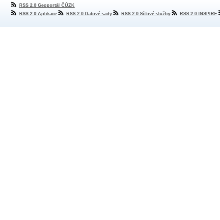
RSS 2.0 Geoportál ČÚZK
RSS 2.0 Aplikace
RSS 2.0 Datové sady
RSS 2.0 Síťové služby
RSS 2.0 INSPIRE