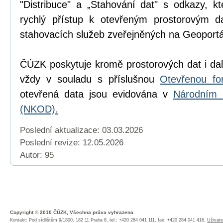
"Distribuce" a „Stahování dat" s odkazy, k
rychlý přístup k otevřeným prostorovým d
stahovacích služeb zveřejněných na Geoport
ČÚZK poskytuje kromě prostorových dat i dal
vždy v souladu s příslušnou
Otevřenou fo
otevřená data jsou evidována v
Národním 
(NKOD).
Poslední aktualizace: 03.03.2026
Poslední revize:
12.05.2026
Autor: 95
Copyright © 2010 ČÚZK, Všechna práva vyhrazena
Kontakt: Pod sídlištěm 9/1800, 182 11 Praha 8, tel.: +420 284 041 111, fax: +420 284 041 416,
Uživate