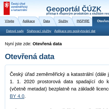
Geoportál ČÚZK
přístup k mapovým produktům a službám res
Vítejte
Aplikace
Data
Služby
INSPIRE
Otevřen
Datové sady
Stahovací služby
Aplikace pro poskytování dat
Nyní jste zde:
Otevřená data
Otevřená data
Český úřad zeměměřický a katastrální (dále 
1. 1. 2020 prostorová data spadající do 
(včetně metadat) bezplatně na základě licen
BY 4.0
.