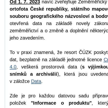
Od 1. 7. 2023
navíc zveřejňuje Zeměměřický
ortofota České republiky, státního mapov
souboru geografického názvosloví a bodo
otevřená data na základě novely zák
zeměměřictví a o změně a doplnění některýc
jeho zavedením.
To v praxi znamená, že resort ČÚZK poskyt
dat, bezplatně na základě jednotné licence
C
4.0
, veškerá prostorová data (
s výjimko
snímků a archiválií
), která jsou uvede
v záložce
Data
.
Zde je pro každou datovou sadu připrav
položek
"Informace o produktu"
, kter