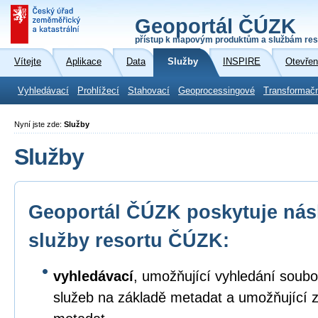
Geoportál ČÚZK
přístup k mapovým produktům a službám res
Vítejte
Aplikace
Data
Služby
INSPIRE
Otevřen
Vyhledávací
Prohlížecí
Stahovací
Geoprocessingové
Transformač
Nyní jste zde:
Služby
Služby
Geoportál ČÚZK poskytuje násl
služby resortu ČÚZK:
vyhledávací
, umožňující vyhledání soubo
služeb na základě metadat a umožňující 