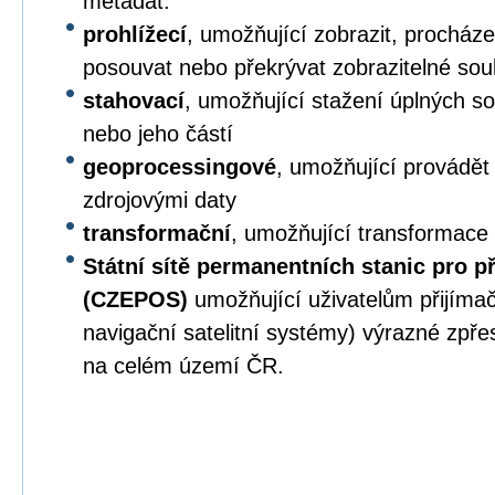
metadat.
prohlížecí
, umožňující zobrazit, procházet,
posouvat nebo překrývat zobrazitelné sou
stahovací
, umožňující stažení úplných s
nebo jeho částí
geoprocessingové
, umožňující provádět
zdrojovými daty
transformační
, umožňující transformace
Státní sítě permanentních stanic pro p
(CZEPOS)
umožňující uživatelům přijíma
navigační satelitní systémy) výrazné zpř
na celém území ČR.