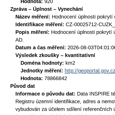
Hodnota:
920
Zpráva – Úplnost – Vynechání
Název měření:
Hodnocení úplnosti pokrytí
Identifikace měření:
CZ-00025712-CUZ
Popis měření:
Hodnocení úplnosti pokrytí
AD.
Datum a čas měření:
2026-08-03T04:01:0
Výsledek zkoušky – kvantitativní
Doména hodnoty:
km2
Jednotky měření:
http://geoportal.gov.
Hodnota:
78866842
Původ dat
Informace o původu dat:
Data INSPIRE té
Registru územní identifikace, adres a nemov
vybudován za účelem sdílení referenčních 