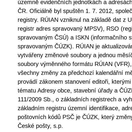
územně evidenčních jednotkách a adresách 
ČR. Oficiálně byl spuštěn 1. 7. 2012, spole
registry. RÚIAN vzniknul na základě dat z 
registr adres spravovaný MPSV), RSO (regi
spravovaným ČSÚ) a ISKN (informačního sy
spravovaným ČÚZK). RÚIAN je aktualizová
vytvářeny změnové soubory a jednou měsí
soubory výměnného formátu RÚIAN (VFR), 
všechny změny za předchozí kalendářní měs
provádí zákonem stanovení editoři, kterými
tématu Adresy obce, stavební úřady a ČÚZ
111/2009 Sb., o základních registrech a vy
základním registru územní identifikace, adr
poštovních kódů PSČ je ČÚZK, který změny
České pošty, s.p.