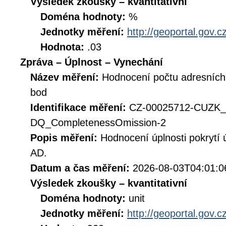
Výsledek zkoušky – kvantitativní
Doména hodnoty:
%
Jednotky měření:
http://geoportal.gov.c
Hodnota:
.03
Zpráva – Úplnost – Vynechání
Název měření:
Hodnocení počtu adresních 
bod
Identifikace měření:
CZ-00025712-CUZK
DQ_CompletenessOmission-2
Popis měření:
Hodnocení úplnosti pokrytí
AD.
Datum a čas měření:
2026-08-03T04:01:0
Výsledek zkoušky – kvantitativní
Doména hodnoty:
unit
Jednotky měření:
http://geoportal.gov.c