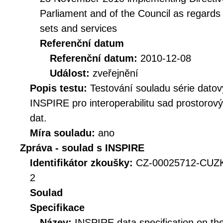
Parliament and of the Council as regards i
sets and services
Referenční datum
Referenční datum:
2010-12-08
Událost:
zveřejnění
Popis testu:
Testování souladu série datov
INSPIRE pro interoperabilitu sad prostorov
dat.
Míra souladu:
ano
Zpráva - soulad s INSPIRE
Identifikátor zkoušky:
CZ-00025712-CUZ
2
Soulad
Specifikace
Název:
INSPIRE data specification on th