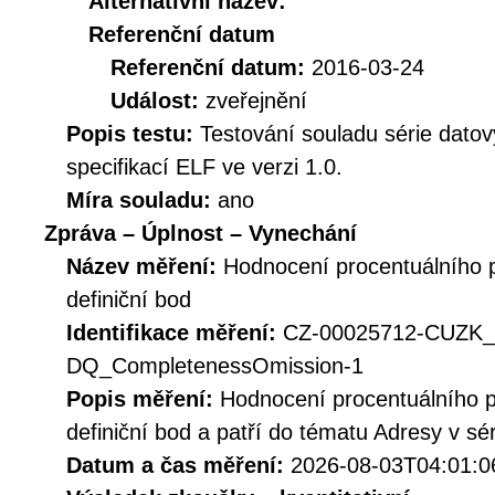
Alternativní název:
Referenční datum
Referenční datum:
2016-03-24
Událost:
zveřejnění
Popis testu:
Testování souladu série dato
specifikací ELF ve verzi 1.0.
Míra souladu:
ano
Zpráva – Úplnost – Vynechání
Název měření:
Hodnocení procentuálního 
definiční bod
Identifikace měření:
CZ-00025712-CUZK
DQ_CompletenessOmission-1
Popis měření:
Hodnocení procentuálního p
definiční bod a patří do tématu Adresy v sé
Datum a čas měření:
2026-08-03T04:01:0