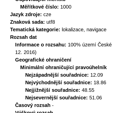
Měřítkové číslo:
1000
Jazyk zdroje:
cze
Znaková sada:
utf8
Tematická kategorie:
lokalizace, navigace
Rozsah dat
Informace o rozsahu:
100% území České Re
12. 2016)
Geografické ohraničení
Minimální ohraničující pravoúhelník
Nejzápadnější souřadnice:
12.09
Nejvýchodnější souřadnice:
18.86
Nejjižnější souřadnice:
48.55
Nejsevernější souřadnice:
51.06
Časový rozsah
-
Výškový rozsah