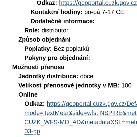
Odkaz:
https://geoportal.cuzk.gov.cz
Kontaktní hodiny:
po-pá 7-17 CET
Dodatečné informace:
Role:
distributor
Způsob objednání
Poplatky:
Bez poplatků
Pokyny pro objednání:
Možnosti přenosu
Jednotky distribuce:
obce
Velikost přenosové jednotky v MB:
100
Online
Odkaz:
https://geoportal.cuzk.gov.cz/Def
mode=TextMeta&side=wfs.INSPIRE&met
CUZK_WFS-MD_AD&metadataXSL=metada
03-gp