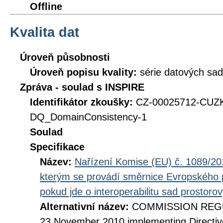
Offline
Kvalita dat
Úroveň působnosti
Úroveň popisu kvality:
série datových sad
Zpráva - soulad s INSPIRE
Identifikátor zkoušky:
CZ-00025712-CUZ
DQ_DomainConsistency-1
Soulad
Specifikace
Název:
Nařízení Komise (EU) č. 1089/201
kterým se provádí směrnice Evropského 
pokud jde o interoperabilitu sad prostoro
Alternativní název:
COMMISSION REGUL
23 November 2010 implementing Directiv