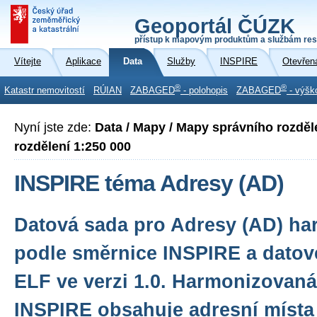
Geoportál ČÚZK
přístup k mapovým produktům a službám res
Vítejte
Aplikace
Data
Služby
INSPIRE
Otevřen
®
®
Katastr nemovitostí
RÚIAN
ZABAGED
- polohopis
ZABAGED
- výšk
Nyní jste zde:
Data / Mapy / Mapy správního rozděl
rozdělení 1:250 000
INSPIRE téma Adresy (AD)
Datová sada pro Adresy (AD) h
podle směrnice INSPIRE a datové
ELF ve verzi 1.0. Harmonizovan
INSPIRE obsahuje adresní místa 