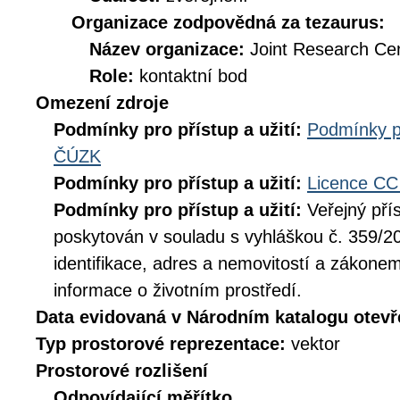
Organizace zodpovědná za tezaurus:
Název organizace:
Joint Research Ce
Role:
kontaktní bod
Omezení zdroje
Podmínky pro přístup a užití:
Podmínky p
ČÚZK
Podmínky pro přístup a užití:
Licence CC
Podmínky pro přístup a užití:
Veřejný pří
poskytován v souladu s vyhláškou č. 359/20
identifikace, adres a nemovitostí a zákone
informace o životním prostředí.
Data evidovaná v Národním katalogu otev
Typ prostorové reprezentace:
vektor
Prostorové rozlišení
Odpovídající měřítko