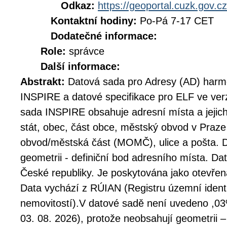
Odkaz:
https://geoportal.cuzk.gov.cz
Kontaktní hodiny:
Po-Pá 7-17 CET
Dodatečné informace:
Role:
správce
Další informace:
Abstrakt:
Datová sada pro Adresy (AD) harm
INSPIRE a datové specifikace pro ELF ve ver
sada INSPIRE obsahuje adresní místa a jejic
stát, obec, část obce, městský obvod v Praz
obvod/městská část (MOMČ), ulice a pošta. D
geometrii - definiční bod adresního místa. D
České republiky. Je poskytována jako otevřen
Data vychází z RÚIAN (Registru územní identi
nemovitostí).V datové sadě není uvedeno ,03%
03. 08. 2026), protože neobsahují geometrii –