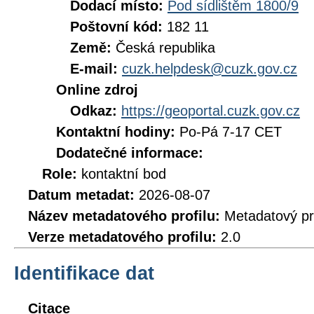
Dodací místo:
Pod sídlištěm 1800/9
Poštovní kód:
182 11
Země:
Česká republika
E-mail:
cuzk.helpdesk@cuzk.gov.cz
Online zdroj
Odkaz:
https://geoportal.cuzk.gov.cz
Kontaktní hodiny:
Po-Pá 7-17 CET
Dodatečné informace:
Role:
kontaktní bod
Datum metadat:
2026-08-07
Název metadatového profilu:
Metadatový pr
Verze metadatového profilu:
2.0
Identifikace dat
Citace