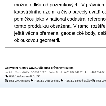
možné odlišit od pozemkových. V právních
katastrálního území a číslo parcely uvádí o
pomlčkou jako v national cadastral referenc
tomto prodduktu obsažena. V rámci rozšíř
ještě věcná břemena, geodetické body, dalš
obloukovou geometrii.
Copyright © 2010 ČÚZK, Všechna práva vyhrazena
Kontakt: Pod sídlištěm 9/1800, 182 11 Praha 8, tel.: +420 284 041 111, fax: +420 284 04
RSS 2.0 Geoportál ČÚZK
RSS 2.0 Aplikace
RSS 2.0 Datové sady
RSS 2.0 Síťové služby
RSS 2.0