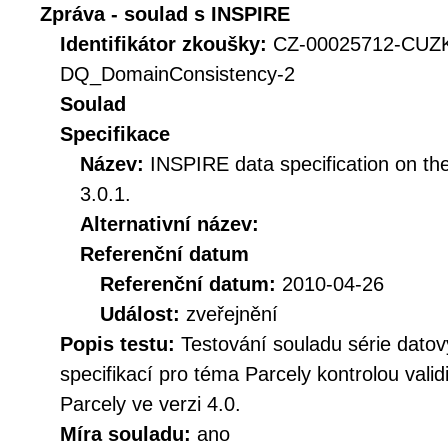
Zpráva - soulad s INSPIRE
Identifikátor zkoušky:
CZ-00025712-CUZ
DQ_DomainConsistency-2
Soulad
Specifikace
Název:
INSPIRE data specification on th
3.0.1.
Alternativní název:
Referenční datum
Referenční datum:
2010-04-26
Událost:
zveřejnění
Popis testu:
Testování souladu série dat
specifikací pro téma Parcely kontrolou val
Parcely ve verzi 4.0.
Míra souladu:
ano