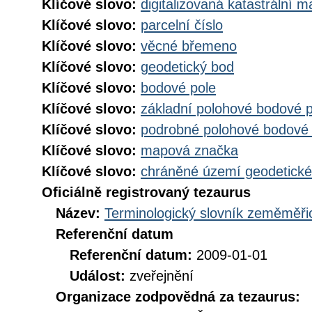
Klíčové slovo:
digitalizovaná katastrální 
Klíčové slovo:
parcelní číslo
Klíčové slovo:
věcné břemeno
Klíčové slovo:
geodetický bod
Klíčové slovo:
bodové pole
Klíčové slovo:
základní polohové bodové 
Klíčové slovo:
podrobné polohové bodové
Klíčové slovo:
mapová značka
Klíčové slovo:
chráněné území geodetick
Oficiálně registrovaný tezaurus
Název:
Terminologický slovník zeměměřic
Referenční datum
Referenční datum:
2009-01-01
Událost:
zveřejnění
Organizace zodpovědná za tezaurus: