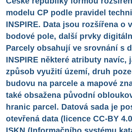
České republiky formou rozšíře
modelu CP podle pravidel tech
INSPIRE. Data jsou rozšířena o 
bodové pole, další prvky digitáln
Parcely obsahují ve srovnání s 
INSPIRE některé atributy navíc, 
způsob využití území, druh poz
budovu na parcele a mapové zna
také obsažena původní oblouko
hranic parcel. Datová sada je p
otevřená data (licence CC-BY 4.0
ISKN (Informačního systému kata