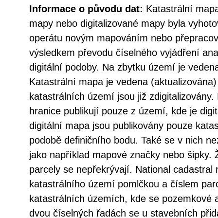
Informace o původu dat:
Katastrální mapa
mapy nebo digitalizované mapy byla vyhoto
operátu novým mapováním nebo přepracov
výsledkem převodu číselného vyjádření an
digitální podoby. Na zbytku území je vede
Katastrální mapa je vedena (aktualizována
katastrálních území jsou již zdigitalizovány. 
hranice publikují pouze z území, kde je dig
digitální mapa jsou publikovány pouze katas
podobě definičního bodu. Také se v nich ne
jako například mapové značky nebo šipky. 
parcely se nepřekrývají. National cadastral 
katastrálního území pomlčkou a číslem par
katastrálních územích, kde se pozemkové a 
dvou číselných řadách se u stavebních přid