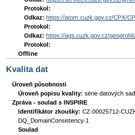
Protokol:
Odkaz:
https://atom.cuzk.gov.cz/CPX/C
Protokol:
Odkaz:
https://ags.cuzk.gov.cz/geoproh
Protokol:
Offline
Kvalita dat
Úroveň působnosti
Úroveň popisu kvality:
série datových sad
Zpráva - soulad s INSPIRE
Identifikátor zkoušky:
CZ-00025712-CUZ
DQ_DomainConsistency-1
Soulad