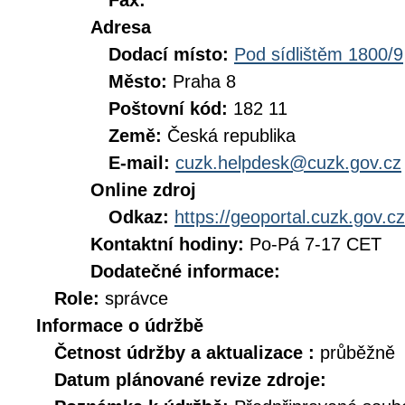
Fax:
Adresa
Dodací místo:
Pod sídlištěm 1800/9
Město:
Praha 8
Poštovní kód:
182 11
Země:
Česká republika
E-mail:
cuzk.helpdesk@cuzk.gov.cz
Online zdroj
Odkaz:
https://geoportal.cuzk.gov.cz
Kontaktní hodiny:
Po-Pá 7-17 CET
Dodatečné informace:
Role:
správce
Informace o údržbě
Četnost údržby a aktualizace :
průběžně
Datum plánované revize zdroje: