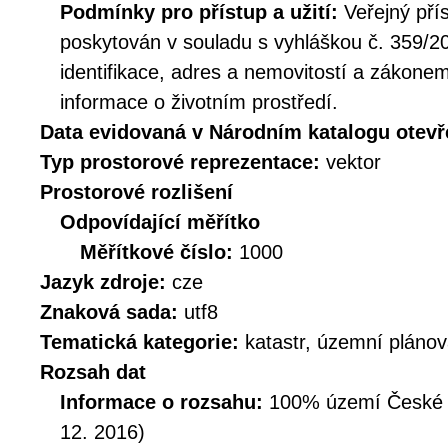
Podmínky pro přístup a užití:
Veřejný pří
poskytován v souladu s vyhláškou č. 359/20
identifikace, adres a nemovitostí a zákone
informace o životním prostředí.
Data evidovaná v Národním katalogu otev
Typ prostorové reprezentace:
vektor
Prostorové rozlišení
Odpovídající měřítko
Měřítkové číslo:
1000
Jazyk zdroje:
cze
Znaková sada:
utf8
Tematická kategorie:
katastr, územní plánov
Rozsah dat
Informace o rozsahu:
100% území České Re
12. 2016)