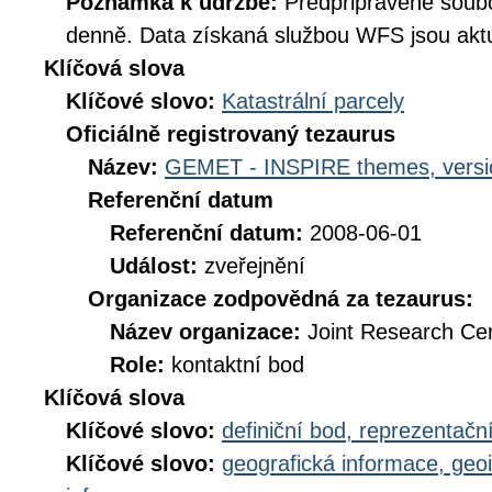
Poznámka k údržbě:
Předpřipravené soub
denně. Data získaná službou WFS jsou aktu
Klíčová slova
Klíčové slovo:
Katastrální parcely
Oficiálně registrovaný tezaurus
Název:
GEMET - INSPIRE themes, versi
Referenční datum
Referenční datum:
2008-06-01
Událost:
zveřejnění
Organizace zodpovědná za tezaurus:
Název organizace:
Joint Research Ce
Role:
kontaktní bod
Klíčová slova
Klíčové slovo:
definiční bod, reprezentačn
Klíčové slovo:
geografická informace, geo