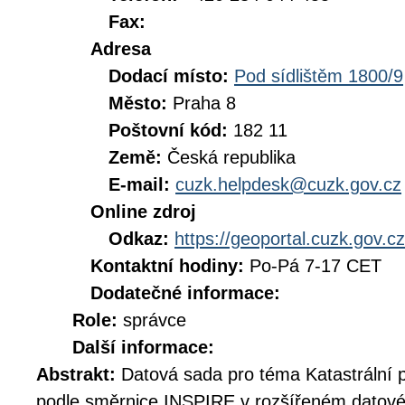
Fax:
Adresa
Dodací místo:
Pod sídlištěm 1800/9
Město:
Praha 8
Poštovní kód:
182 11
Země:
Česká republika
E-mail:
cuzk.helpdesk@cuzk.gov.cz
Online zdroj
Odkaz:
https://geoportal.cuzk.gov.cz
Kontaktní hodiny:
Po-Pá 7-17 CET
Dodatečné informace:
Role:
správce
Další informace:
Abstrakt:
Datová sada pro téma Katastrální 
podle směrnice INSPIRE v rozšířeném datov