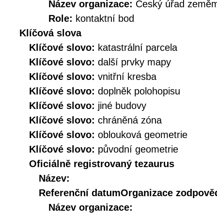
Název organizace:
Český úřad zeměmě
Role:
kontaktní bod
Klíčová slova
Klíčové slovo:
katastrální parcela
Klíčové slovo:
další prvky mapy
Klíčové slovo:
vnitřní kresba
Klíčové slovo:
doplněk polohopisu
Klíčové slovo:
jiné budovy
Klíčové slovo:
chráněná zóna
Klíčové slovo:
oblouková geometrie
Klíčové slovo:
původní geometrie
Oficiálně registrovaný tezaurus
Název:
Referenční datum
Organizace zodpověd
Název organizace: