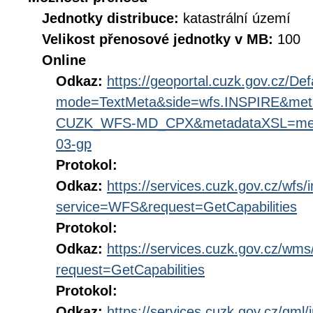
Jednotky distribuce:
katastrální území
Velikost přenosové jednotky v MB:
100
Online
Odkaz:
https://geoportal.cuzk.gov.cz/Def
mode=TextMeta&side=wfs.INSPIRE&met
CUZK_WFS-MD_CPX&metadataXSL=metad
03-gp
Protokol:
Odkaz:
https://services.cuzk.gov.cz/wfs/
service=WFS&request=GetCapabilities
Protokol:
Odkaz:
https://services.cuzk.gov.cz/wm
request=GetCapabilities
Protokol:
Odkaz:
https://services.cuzk.gov.cz/gml/i