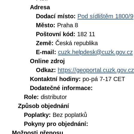
Adresa
Dodací místo:
Pod sídlištěm 1800/9
Město:
Praha 8
Poštovní kód:
182 11
Země:
Česká republika
E-mail:
cuzk.helpdesk@cuzk.gov.cz
Online zdroj
Odkaz:
https://geoportal.cuzk.gov.cz
Kontaktní hodiny:
po-pá 7-17 CET
Dodatečné informace:
Role:
distributor
Způsob objednání
Poplatky:
Bez poplatků
Pokyny pro objednání:
Možnosti přenosu