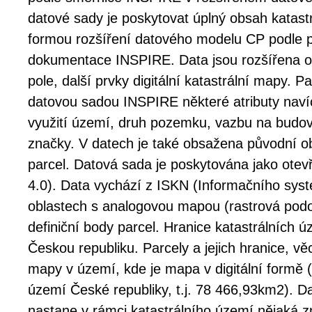
datové sady je poskytovat úplný obsah katast
formou rozšíření datového modelu CP podle p
dokumentace INSPIRE. Data jsou rozšířena 
pole, další prvky digitální katastrální mapy. P
datovou sadou INSPIRE některé atributy navíc
využití území, druh pozemku, vazbu na budo
značky. V datech je také obsažena původní o
parcel. Datová sada je poskytována jako otev
4.0). Data vychází z ISKN (Informačního syst
oblastech s analogovou mapou (rastrová pod
definiční body parcel. Hranice katastrálních 
Českou republiku. Parcely a jejich hranice, v
mapy v území, kde je mapa v digitální formě 
území České republiky, t.j. 78 466,93km2). D
nastane v rámci katastrálního území nějaká