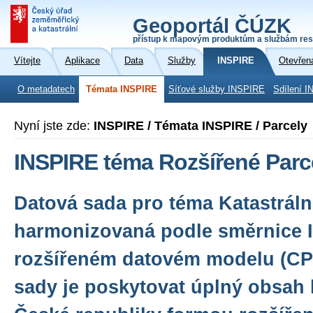
Geoportál ČÚZK
přístup k mapovým produktům a službám res
Vítejte
Aplikace
Data
Služby
INSPIRE
Otevřen
O metadatech
Témata INSPIRE
Síťové služby INSPIRE
Sdílení I
Nyní jste zde:
INSPIRE / Témata INSPIRE / Parcely
INSPIRE téma Rozšířené Parc
Datová sada pro téma Katastráln
harmonizovaná podle směrnice 
rozšířeném datovém modelu (CPX
sady je poskytovat úplný obsah 