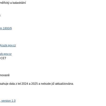
ěřický a katastrální
8
ěm 1800/9
@cuzk.gov.cz
uzk.gov.cz
4 CET
ánovaně
ahuje data z let 2024 a 2025 a nebude již aktualizována.
 version 1.0