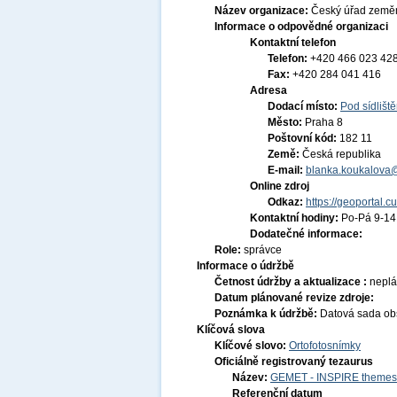
Název organizace:
Český úřad zeměm
Informace o odpovědné organizaci
Kontaktní telefon
Telefon:
+420 466 023 42
Fax:
+420 284 041 416
Adresa
Dodací místo:
Pod sídlišt
Město:
Praha 8
Poštovní kód:
182 11
Země:
Česká republika
E-mail:
blanka.koukalova
Online zdroj
Odkaz:
https://geoportal.c
Kontaktní hodiny:
Po-Pá 9-1
Dodatečné informace:
Role:
správce
Informace o údržbě
Četnost údržby a aktualizace :
nepl
Datum plánované revize zdroje:
Poznámka k údržbě:
Datová sada obs
Klíčová slova
Klíčové slovo:
Ortofotosnímky
Oficiálně registrovaný tezaurus
Název:
GEMET - INSPIRE themes,
Referenční datum