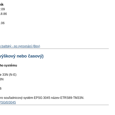
ník
2.09
18.86
.06
 baltský - po vyrovnání (Bpv)
 výškový nebo časový)
ního systému
e 33N (N-E)
3N
6
pro souřadnicový systém EPSG 3045 název ETRS89-TM33N.
EPSG/0/3045