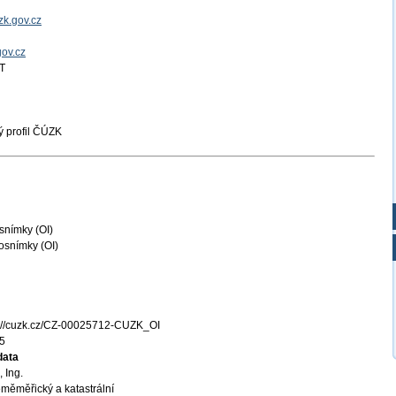
k.gov.cz
gov.cz
T
 profil ČÚZK
snímky (OI)
osnímky (OI)
s://cuzk.cz/CZ-00025712-CUZK_OI
5
data
 Ing.
měměřický a katastrální