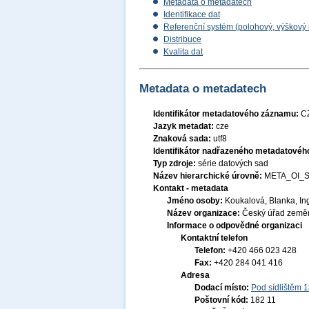
Metadata o metadatech
Identifikace dat
Referenční systém (polohový, výškový
Distribuce
Kvalita dat
Metadata o metadatech
Identifikátor metadatového záznamu:
C
Jazyk metadat:
cze
Znaková sada:
utf8
Identifikátor nadřazeného metadatové
Typ zdroje:
série datových sad
Název hierarchické úrovně:
META_OI_
Kontakt - metadata
Jméno osoby:
Koukalová, Blanka, In
Název organizace:
Český úřad zeměm
Informace o odpovědné organizaci
Kontaktní telefon
Telefon:
+420 466 023 428
Fax:
+420 284 041 416
Adresa
Dodací místo:
Pod sídlištěm 
Poštovní kód:
182 11