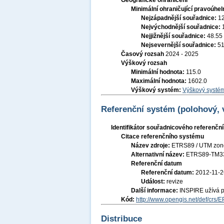
Geografické ohraničení
Minimální ohraničující pravoúhel
Nejzápadnější souřadnice:
1
Nejvýchodnější souřadnice:
Nejjižnější souřadnice:
48.55
Nejsevernější souřadnice:
51
Časový rozsah
2024 - 2025
Výškový rozsah
Minimální hodnota:
115.0
Maximální hodnota:
1602.0
Výškový systém:
Výškový systém
Referenční systém (polohový,
Identifikátor souřadnicového referenč
Citace referenčního systému
Název zdroje:
ETRS89 / UTM zon
Alternativní název:
ETRS89-TM3
Referenční datum
Referenční datum:
2012-11-2
Událost:
revize
Další informace:
INSPIRE užívá 
Kód:
http://www.opengis.net/def/crs/
Distribuce