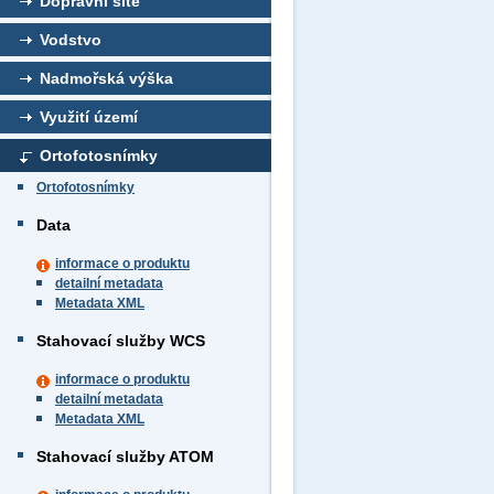
Dopravní sítě
Vodstvo
Nadmořská výška
Využití území
Ortofotosnímky
Ortofotosnímky
Data
informace o produktu
detailní metadata
Metadata XML
Stahovací služby WCS
informace o produktu
detailní metadata
Metadata XML
Stahovací služby ATOM