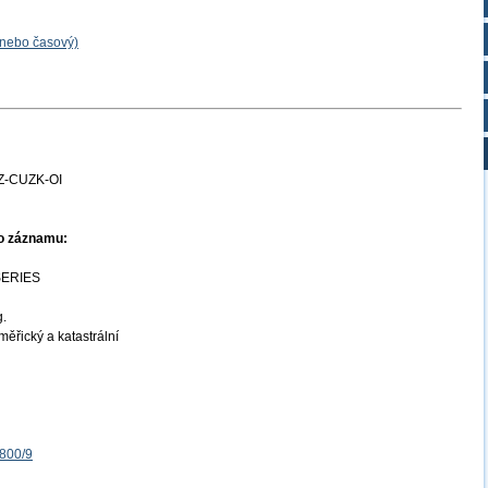
 nebo časový)
Z-CUZK-OI
ho záznamu:
SERIES
g.
ěřický a katastrální
1800/9