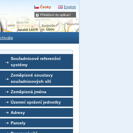
Česky
English
Přihlášení do aplikací
chiválie
Souřadnicové referenční
systémy
Zeměpisné soustavy
souřadnicových sítí
Zeměpisná jména
Územní správní jednotky
Adresy
Parcely