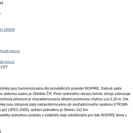
ci
8
ěm 1800/9
@cuzk.gov.cz
uzk.gov.cz
4 CET
snímky jsou harmonizována dle prováděcích pravidel INSPIRE. Datová sada
ou datovou sadou je Ortofoto ČR. Pixel rastrového obrazu tohoto zdroje zobrazuje
polohová přesnost je charakterizovaná střední polohovou chybou cca 0,20 m. Dle
nímky jsou zdrojová data natransformována do souřadnicového systému ETRS89-
jp2 (JPEG 2000), výdejní jednotkou je čtverec 2x2 km.
publiky jednotnou podobu s ostatními daty vytvářenými pro toto INSPIRE téma v
g.