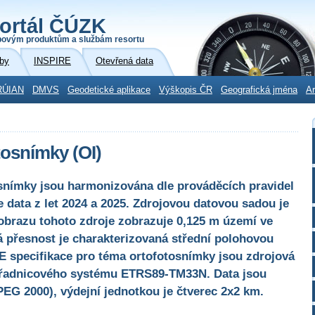
ortál ČÚZK
povým produktům a službám resortu
by
INSPIRE
Otevřená data
RÚIAN
DMVS
Geodetické aplikace
Výškopis ČR
Geografická jména
Ar
osnímky (OI)
snímky jsou harmonizována dle prováděcích pravidel
 data z let 2024 a 2025. Zdrojovou datovou sadou je
 obrazu tohoto zdroje zobrazuje 0,125 m území ve
á přesnost je charakterizovaná střední polohovou
E specifikace pro téma ortofotosnímky jsou zdrojová
uřadnicového systému ETRS89-TM33N. Data jsou
EG 2000), výdejní jednotkou je čtverec 2x2 km.