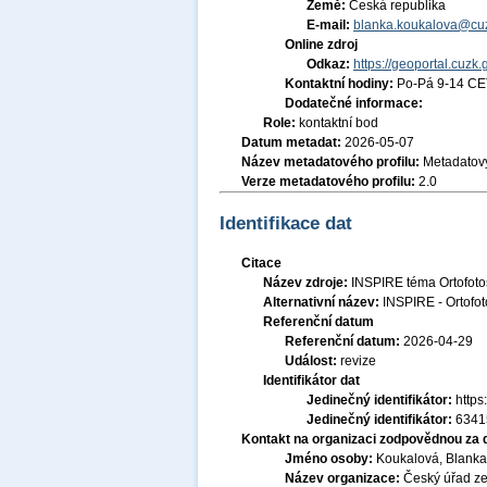
Země:
Česká republika
E-mail:
blanka.koukalova@cuz
Online zdroj
Odkaz:
https://geoportal.cuzk.
Kontaktní hodiny:
Po-Pá 9-14 CE
Dodatečné informace:
Role:
kontaktní bod
Datum metadat:
2026-05-07
Název metadatového profilu:
Metadatový
Verze metadatového profilu:
2.0
Identifikace dat
Citace
Název zdroje:
INSPIRE téma Ortofoto
Alternativní název:
INSPIRE - Ortofot
Referenční datum
Referenční datum:
2026-04-29
Událost:
revize
Identifikátor dat
Jedinečný identifikátor:
http
Jedinečný identifikátor:
6341
Kontakt na organizaci zodpovědnou za 
Jméno osoby:
Koukalová, Blanka,
Název organizace:
Český úřad ze