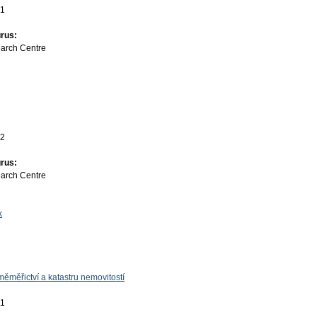
01
rus:
earch Centre
22
rus:
earch Centre
k
ěměřictví a katastru nemovitostí
01