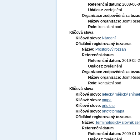
Referenční datum:
2008-06-
Událost:
zveřejnění
Organizace zodpovědná za tezau
Název organizace:
Joint Res
Role:
kontaktní bod
Klíčová slova
Klíčové slovo:
Národní
Oficiálně registrovaný tezaurus
Název:
Prostorový rozsah
Referenční datum
Referenční datum:
2019-05-
Událost:
zveřejnění
Organizace zodpovědná za tezau
Název organizace:
Joint Res
Role:
kontaktní bod
Klíčová slova
Klíčové slovo:
letecký měřický sníme
Klíčové slovo:
mapa
Klíčové slovo:
ortofoto
Klíčové slovo:
ortofotomapa
Oficiálně registrovaný tezaurus
Název:
Terminologický slovník zem
Referenční datum
Referenční datum:
2009-01-
Událost:
zveřejnění