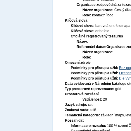
Organizace zodpovědná za tezau
Název organizace:
Český úřa
Role:
kontaktní bod
Klíčová slova
Klíčové slovo:
barevná ortofotomapa
Klíčové slovo:
orthofoto
Oficiálně registrovaný tezaurus
Název:
Referenční datum
Organizace zo
Název organizace:
Role:
Omezení zdroje
Podmínky pro přístup a užití:
Bez po
Podmínky pro přístup a užití:
Licenc
Podmínky pro přístup a užití:
Dle Vyh
Data evidovaná v Národním katalogu o
Typ prostorové reprezentace:
grid
Prostorové rozlišení
Vzdálenost:
20
Jazyk zdroje:
cze
Znaková sada:
utf8
Tematická kategorie:
základní mapy, let
Rozsah dat
Informace o rozsahu:
100 % území Če