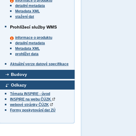
informace o produktu
detailní metadata
Metadata XML
stažení dat
Prohlížecí služby WMS
informace o produktu
detailní metadata
Metadata XML
prohlížet data
Aktuální verze datové specifikace
Budovy
Odkazy
Témata INSPIRE - úvod
INSPIRE na webu ČÚZK
webové stránky ČÚZK
Formy poskytování dat ZÚ