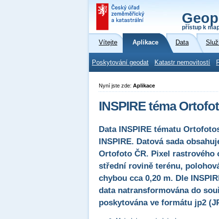
Geop
přístup k ma
Vítejte
Aplikace
Data
Služ
Poskytování geodat
Katastr nemovitostí
Nyní jste zde:
Aplikace
INSPIRE téma Ortofot
Data INSPIRE tématu Ortofoto
INSPIRE. Datová sada obsahuje
Ortofoto ČR. Pixel rastrového
střední rovině terénu, polohov
chybou cca 0,20 m. Dle INSPIR
data natransformována do so
poskytována ve formátu jp2 (JP