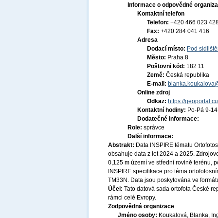
Informace o odpovědné organiza
Kontaktní telefon
Telefon:
+420 466 023 42
Fax:
+420 284 041 416
Adresa
Dodací místo:
Pod sídlišt
Město:
Praha 8
Poštovní kód:
182 11
Země:
Česká republika
E-mail:
blanka.koukalova
Online zdroj
Odkaz:
https://geoportal.c
Kontaktní hodiny:
Po-Pá 9-1
Dodatečné informace:
Role:
správce
Další informace:
Abstrakt:
Data INSPIRE tématu Ortofoto
obsahuje data z let 2024 a 2025. Zdrojov
0,125 m území ve střední rovině terénu, 
INSPIRE specifikace pro téma ortofotos
TM33N. Data jsou poskytována ve formátu 
Účel:
Tato datová sada ortofota České re
rámci celé Evropy.
Zodpovědná organizace
Jméno osoby:
Koukalová, Blanka, In