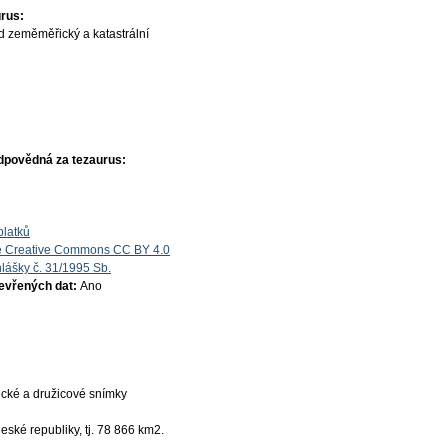
rus:
d zeměměřický a katastrální
dpovědná za tezaurus:
platků
e Creative Commons CC BY 4.0
lášky č. 31/1995 Sb.
tevřených dat:
Ano
ecké a družicové snímky
ské republiky, tj. 78 866 km2.