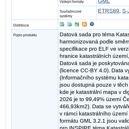
GML
Výdejní formáty
ETRS89
,
S-
Souřadnicové
systémy
Distribuce
Datová sada pro téma Katast
Popis produktu
harmonizovaná podle směrn
specifikace pro ELF ve verz
hranice katastrálních území, 
Datová sada je poskytována
(licence CC-BY 4.0). Data 
(Informačního systému katas
jsou dostupná pouze v těch 
kde je katastrální mapa v dig
2026 je to 99,49% území Česk
466,93km2). Data se vytvář
v rámci katastrálního území
formátu GML 3.2.1 jsou val
pro INSPIRE téma Katastráln