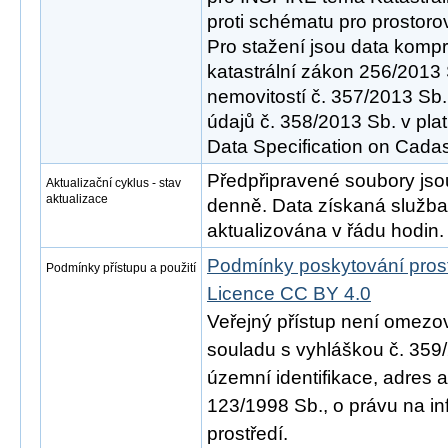
proti schématu pro prostoro
Pro stažení jsou data komp
katastrální zákon 256/2013 
nemovitostí č. 357/2013 Sb.
údajů č. 358/2013 Sb. v pl
Data Specification on Cadast
Předpřipravené soubory js
Aktualizační cyklus - stav
aktualizace
denně. Data získaná služ
aktualizována v řádu hodin.
Podmínky poskytování pros
Podmínky přístupu a použití
Licence CC BY 4.0
Veřejný přístup není omezo
souladu s vyhláškou č. 359/
územní identifikace, adres 
123/1998 Sb., o právu na in
prostředí.