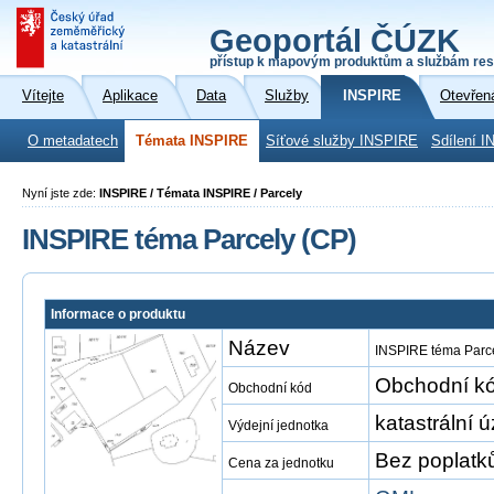
Geoportál ČÚZK
přístup k mapovým produktům a službám res
Vítejte
Aplikace
Data
Služby
INSPIRE
Otevřen
O metadatech
Témata INSPIRE
Síťové služby INSPIRE
Sdílení I
Nyní jste zde:
INSPIRE / Témata INSPIRE / Parcely
INSPIRE téma Parcely (CP)
Informace o produktu
Název
INSPIRE téma Parce
Obchodní kó
Obchodní kód
katastrální 
Výdejní jednotka
Bez poplatk
Cena za jednotku