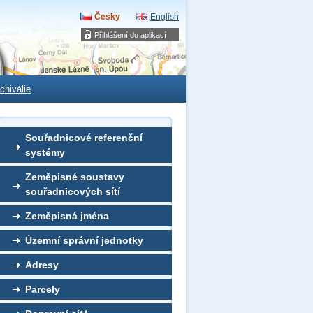
Česky
English
Přihlášení do aplikací
chiválie
Souřadnicové referenční
systémy
Zeměpisné soustavy
souřadnicových sítí
Zeměpisná jména
Územní správní jednotky
Adresy
Parcely