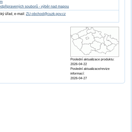
om
edpřipravených souborů - výběr nad mapou
ý úřad, e-mail:
ZU-obchod@cuzk.gov.cz
Poslední aktualizace produktu:
2026-04-22
Poslední aktualizace/revize
informací:
2026-04-27