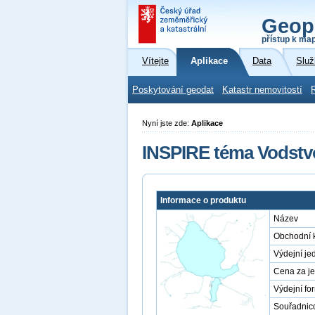
Geop
přístup k ma
Vítejte
Aplikace
Data
Služ
Poskytování geodat
Katastr nemovitostí
Nyní jste zde:
Aplikace
INSPIRE téma Vodstvo
Informace o produktu
Název
Obchodní 
Výdejní je
Cena za j
Výdejní fo
Souřadnic