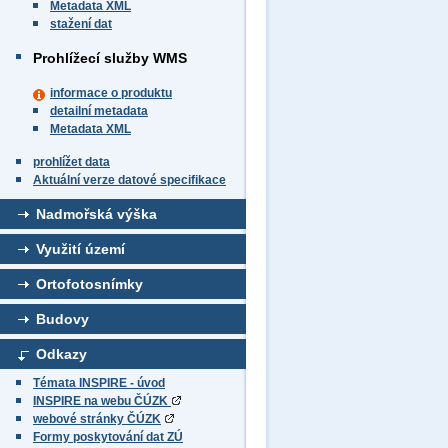
Metadata XML
stažení dat
Prohlížecí služby WMS
informace o produktu
detailní metadata
Metadata XML
prohlížet data
Aktuální verze datové specifikace
Nadmořská výška
Využití území
Ortofotosnímky
Budovy
Odkazy
Témata INSPIRE - úvod
INSPIRE na webu ČÚZK
webové stránky ČÚZK
Formy poskytování dat ZÚ