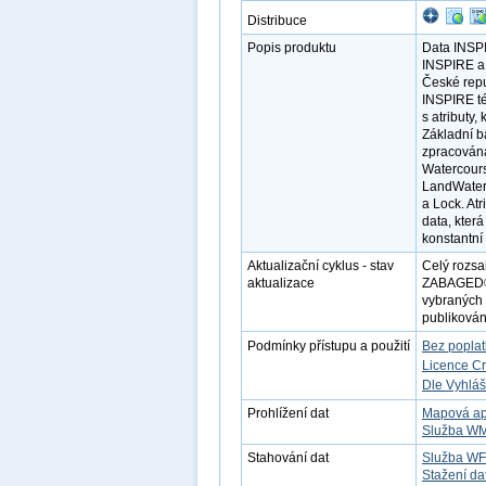
Distribuce
Popis produktu
Data INSPI
INSPIRE a 
České repu
INSPIRE té
s atributy
Základní b
zpracována
Watercours
LandWaterB
a Lock. At
data, která
konstantní 
Aktualizační cyklus - stav
Celý rozsa
aktualizace
ZABAGED®. 
vybraných 
publikovány
Podmínky přístupu a použití
Bez popla
Licence C
Dle Vyhláš
Prohlížení dat
Mapová ap
Služba W
Stahování dat
Služba W
Stažení da