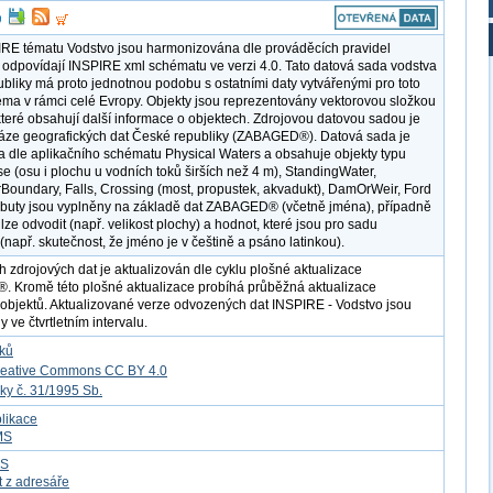
RE tématu Vodstvo jsou harmonizována dle prováděcích pravidel
odpovídají INSPIRE xml schématu ve verzi 4.0. Tato datová sada vodstva
bliky má proto jednotnou podobu s ostatními daty vytvářenými pro toto
ma v rámci celé Evropy. Objekty jsou reprezentovány vektorovou složkou
, které obsahují další informace o objektech. Zdrojovou datovou sadou je
áze geografických dat České republiky (ZABAGED®). Datová sada je
 dle aplikačního schématu Physical Waters a obsahuje objekty typu
e (osu i plochu u vodních toků širších než 4 m), StandingWater,
oundary, Falls, Crossing (most, propustek, akvadukt), DamOrWeir, Ford
ributy jsou vyplněny na základě dat ZABAGED® (včetně jména), případně
 lze odvodit (např. velikost plochy) a hodnot, které jsou pro sadu
(např. skutečnost, že jméno je v češtině a psáno latinkou).
h zdrojových dat je aktualizován dle cyklu plošné aktualizace
Kromě této plošné aktualizace probíhá průběžná aktualizace
objektů. Aktualizované verze odvozených dat INSPIRE - Vodstvo jsou
 ve čtvrtletním intervalu.
tků
reative Commons CC BY 4.0
ky č. 31/1995 Sb.
likace
MS
FS
t z adresáře