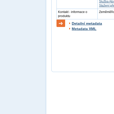
Služba At
Stažení př
Kontakt - informace o
Zeměměřick
produktu
Detailní metadata
Metadata XML