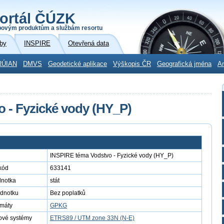
ortál ČÚZK
povým produktům a službám resortu
by
INSPIRE
Otevřená data
RÚIAN
DMVS
Geodetické aplikace
Výškopis ČR
Geografická jména
Ar
 - Fyzické vody (HY_P)
INSPIRE téma Vodstvo - Fyzické vody (HY_P)
kód
633141
dnotka
stát
ednotku
Bez poplatků
rmáty
GPKG
ové systémy
ETRS89 / UTM zone 33N (N-E)