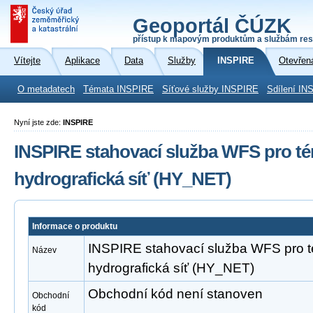
Geoportál ČÚZK
přístup k mapovým produktům a službám res
Vítejte
Aplikace
Data
Služby
INSPIRE
Otevřen
O metadatech
Témata INSPIRE
Síťové služby INSPIRE
Sdílení IN
Nyní jste zde:
INSPIRE
INSPIRE stahovací služba WFS pro t
hydrografická síť (HY_NET)
Informace o produktu
INSPIRE stahovací služba WFS pro 
Název
hydrografická síť (HY_NET)
Obchodní kód není stanoven
Obchodní
kód