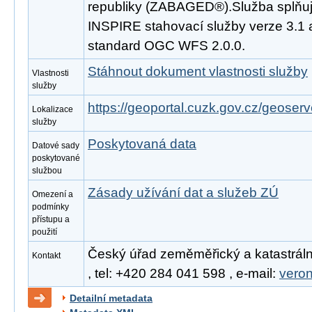
republiky (ZABAGED®).Služba splňuj
INSPIRE stahovací služby verze 3.1 
standard OGC WFS 2.0.0.
Stáhnout dokument vlastnosti služby
Vlastnosti
služby
https://geoportal.cuzk.gov.cz/geoserv
Lokalizace
služby
Poskytovaná data
Datové sady
poskytované
službou
Zásady užívání dat a služeb ZÚ
Omezení a
podmínky
přístupu a
použití
Český úřad zeměměřický a katastráln
Kontakt
, tel: +420 284 041 598 , e-mail:
vero
Detailní metadata