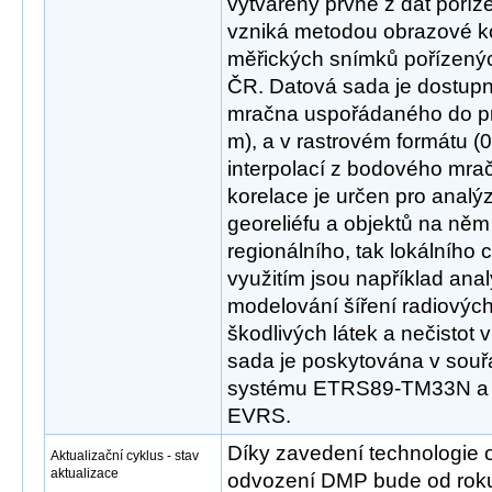
vytvářený prvně z dat poříz
vzniká metodou obrazové ko
měřických snímků pořízenýc
ČR. Datová sada je dostup
mračna uspořádaného do pra
m), a v rastrovém formátu (0
interpolací z bodového mr
korelace je určen pro anal
georeliéfu a objektů na něm
regionálního, tak lokálního
využitím jsou například analý
modelování šíření radiových
škodlivých látek a nečistot 
sada je poskytována v sou
systému ETRS89-TM33N a
EVRS.
Díky zavedení technologie 
Aktualizační cyklus - stav
aktualizace
odvození DMP bude od roku