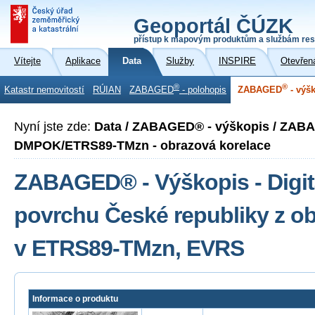
Geoportál ČÚZK
přístup k mapovým produktům a službám res
Vítejte
Aplikace
Data
Služby
INSPIRE
Otevřen
®
®
Katastr nemovitostí
RÚIAN
ZABAGED
- polohopis
ZABAGED
- výš
Nyní jste zde:
Data / ZABAGED® - výškopis / ZABA
DMPOK/ETRS89-TMzn - obrazová korelace
ZABAGED® - Výškopis - Digit
povrchu České republiky z o
v ETRS89-TMzn, EVRS
Informace o produktu