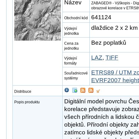
Název
ZABAGED® - Výškopis - Digi
obrazové korelace v ETRS
641124
Obchodní kód
dlaždice 2 x 2 km
Výdejní
jednotka
Bez poplatků
Cena za
jednotku
LAZ
,
TIFF
Výdejní
formáty
ETRS89 / UTM zo
Souřadnicové
systémy
EVRF2007 height
Distribuce
Digitální model povrchu Če
Popis produktu
korelace představuje zobraz
všech přírodních a lidskou 
objektů. Přírodní objekty za
zatímco lidské objekty před