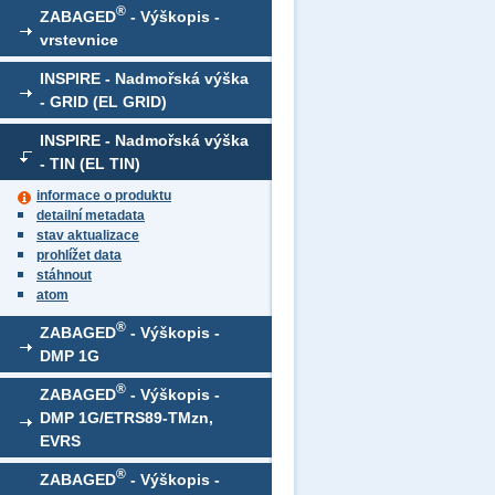
®
ZABAGED
- Výškopis -
vrstevnice
INSPIRE - Nadmořská výška
- GRID (EL GRID)
INSPIRE - Nadmořská výška
- TIN (EL TIN)
informace o produktu
detailní metadata
stav aktualizace
prohlížet data
stáhnout
atom
®
ZABAGED
- Výškopis -
DMP 1G
®
ZABAGED
- Výškopis -
DMP 1G/ETRS89-TMzn,
EVRS
®
ZABAGED
- Výškopis -