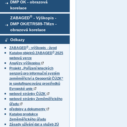
DMP OK - obrazová
korelace
®
ZABAGED
- Výškopis -
DMP OK/ETRS89-TMzn -
obrazová korelace
Odkazy
®
ZABAGED
- výškopis - úvod
®
Katalog objektů ZABAGED
2025
webová verze
Analýzy výškopisu
Projekt „Pořízení leteckých
senzorů pro informační systém
zeměměřictví a Geoportál ČÚZK“
je spolufinancovánz prostředků
Evropské unie
webové stránky ČÚZK
webové stránky Zeměměřického
úřadu
předpisy a dokumenty
Katalog produkce
Zeměměřického úřadu
Zásady užívání dat a služeb ZÚ