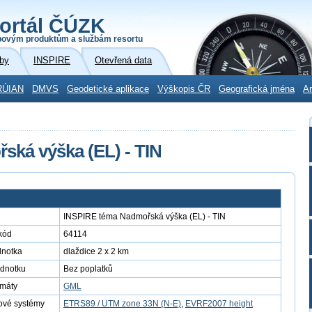
ortál ČÚZK
povým produktům a službám resortu
by
INSPIRE
Otevřená data
RÚIAN
DMVS
Geodetické aplikace
Výškopis ČR
Geografická jména
Ar
ká výška (EL) - TIN
INSPIRE téma Nadmořská výška (EL) - TIN
kód
64114
dnotka
dlaždice 2 x 2 km
ednotku
Bez poplatků
rmáty
GML
ové systémy
ETRS89 / UTM zone 33N (N-E)
,
EVRF2007 height