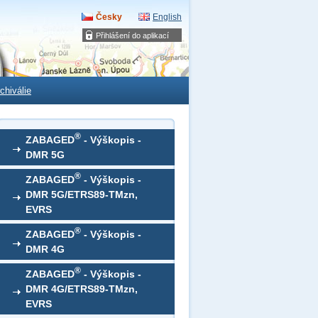
Česky
English
Přihlášení do aplikací
chiválie
®
ZABAGED
- Výškopis -
DMR 5G
®
ZABAGED
- Výškopis -
DMR 5G/ETRS89-TMzn,
EVRS
®
ZABAGED
- Výškopis -
DMR 4G
®
ZABAGED
- Výškopis -
DMR 4G/ETRS89-TMzn,
EVRS