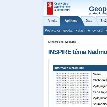
Geop
přístup k ma
Vítejte
Aplikace
Data
Služ
Poskytování geodat
Katastr nemovitostí
Nyní jste zde:
Aplikace
INSPIRE téma Nadmořs
Informace o produktu
Název
Obchodní 
Výdejní je
Cena za j
Výdejní fo
Souřadnic