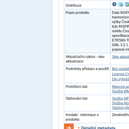
Distribuce
Popis produktu
Data INSP
harmonizov
výšky Česk
toto INSPI
reliéfu Če
specifikac
ETRS89-TM
GML 3.2.1.
popisné in
Aktualizační cyklus - stav
Stav aktua
aktualizace
Podmínky přístupu a použití
Bez popla
Licence C
Dle Vyhláš
Prohlížení dat
Mapová ap
Služba W
Stahování dat
Služba W
Služba At
Stažení př
Kontakt - informace o
Zeměměřick
produktu
Detailní metadata