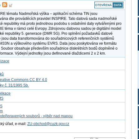
IRE tématu Nadmořská výška – aplikační schéma TIN jsou
ána dle prováděcích pravidel INSPIRE. Tato datová sada nadmořské
é republiky má proto jednotnou podobu s ostatními daty vytvářenými pro
RE téma v rámci celé Evropy. Zdrojovou datovou sadou je digitální model
ské republiky 5. generace (DMR 5G). Pro splnění požadavků datové
e jsou data transformována do souřadnicových referenčních systémů
33N a výškového systému EVRS. Data jsou poskytována ve formátu
 Soubor obsahuje především souřadnice diskrétních bodů doplněné o
formace. Výdejní jednotky jsou definované dlaždicemi 2 x 2 km.
lizace
tků
reative Commons CC BY 4.0
ky č. 31/1995 Sb.
likace
MS
FS
om
edpřipravených souborů - výběr nad mapou
ý úřad, e-mail:
ZU-obchod@cuzk.gov.cz