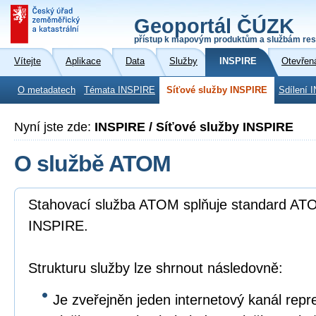
Geoportál ČÚZK
přístup k mapovým produktům a službám res
Vítejte
Aplikace
Data
Služby
INSPIRE
Otevřen
O metadatech
Témata INSPIRE
Síťové služby INSPIRE
Sdílení 
Nyní jste zde:
INSPIRE / Síťové služby INSPIRE
O službě ATOM
Stahovací služba ATOM splňuje standard ATO
INSPIRE.
Strukturu služby lze shrnout následovně:
Je zveřejněn jeden internetový kanál repr