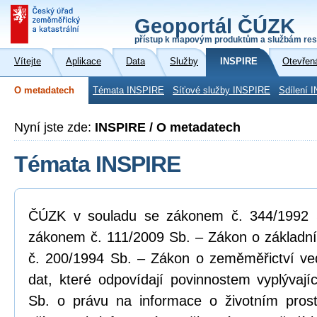
Geoportál ČÚZK
přístup k mapovým produktům a službám res
Vítejte
Aplikace
Data
Služby
INSPIRE
Otevřen
O metadatech
Témata INSPIRE
Síťové služby INSPIRE
Sdílení 
Nyní jste zde:
INSPIRE / O metadatech
Témata INSPIRE
ČÚZK v souladu se zákonem č. 344/1992 Sb
zákonem č. 111/2009 Sb. – Zákon o základní
č. 200/1994 Sb. – Zákon o zeměměřictví ve
dat, které odpovídají povinnostem vyplývaj
Sb. o právu na informace o životním pros