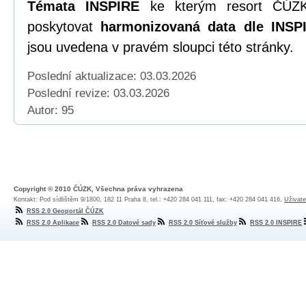
Témata INSPIRE
ke kterým resort ČÚZK
poskytovat
harmonizovaná data dle INSPI
jsou uvedena v pravém sloupci této stránky.
Poslední aktualizace: 03.03.2026
Poslední revize:
03.03.2026
Autor: 95
Copyright © 2010 ČÚZK, Všechna práva vyhrazena
Kontakt: Pod sídlištěm 9/1800, 182 11 Praha 8, tel.: +420 284 041 111, fax: +420 284 041 416,
Uživate
RSS 2.0 Geoportál ČÚZK
RSS 2.0 Aplikace
RSS 2.0 Datové sady
RSS 2.0 Síťové služby
RSS 2.0 INSPIRE