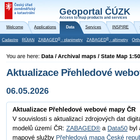
Geoportal ČÚZK
Access to map products and services
Welcome
Applications
Data
Services
INSPIRE
®
®
Cadastre
RÚIAN
ZABAGED
- planimetry
ZABAGED
- altimetry
Orth
You are here:
Data / Archival maps / State Map 1:5
Aktualizace Přehledové web
06.05.2026
Aktualizace Přehledové webové mapy ČR
V souvislosti s aktualizací zdrojových dat digi
modelů území ČR:
ZABAGED®
a
Data50
byl 
mapové služby
Přehledová mapa České repub