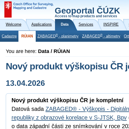
Geoportal ČÚZK
Access to map products and services
Welcome
Applications
Data
Services
INSPIRE
®
®
Cadastre
RÚIAN
ZABAGED
- planimetry
ZABAGED
- altimetry
Or
You are here:
Data / RÚIAN
Nový produkt výškopisu ČR j
13.04.2026
Nový produkt výškopisu ČR je kompletní
Datová sada
ZABAGED® - Výškopis - Digitál
republiky z obrazové korelace v S-JTSK, Bpv
o data západní části ze snímkování v roce 202