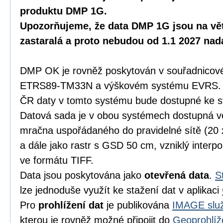
produktu DMP 1G.
Upozorňujeme, že data DMP 1G jsou na vět
zastaralá a proto nebudou od 1.1 2027 na
DMP OK je rovněž poskytován v souřadnicov
ETRS89-TM33N a výškovém systému EVRS. K
ČR daty v tomto systému bude dostupné ke s
Datová sada je v obou systémech dostupná 
mračna uspořádaného do pravidelné sítě (20
a dále jako rastr s GSD 50 cm, vzniklý inter
ve formátu TIFF.
Data jsou poskytována jako
otevřená data
.
S
lze jednoduše využít ke stažení dat v aplikaci
Pro
prohlížení dat
je publikována
IMAGE služ
kterou je rovněž možné připojit do
Geoprohlíž