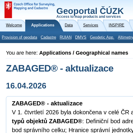
Geoportal ČÚZK
Access to map products and services
Welcome
Applications
Data
Services
INSPIRE
Provision of geodata
Cadastre
RUIAN
DMVS
Geodetic App.
Altimetr
You are here:
Applications / Geographical names
ZABAGED® - aktualizace
16.04.2026
ZABAGED® - aktualizace
V 1. čtvrtletí 2026 byla dokončena v celé ČR 
typů objektů ZABAGED®
: Definiční bod adr
bod správního celku; Hranice správní jednotky