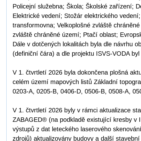
Policejní služebna; Škola; Školské zařízení; D
Elektrické vedení; Stožár elektrického vedení
transformovna; Velkoplošné zvláště chráněné
zvláště chráněné území; Ptačí oblast; Evrops
Dále v dotčených lokalitách byla dle návrhu o
(definiční čára) a dle projektu ISVS-VODA byl
V 1. čtvrtletí 2026 byla dokončena plošná a
celém území mapových listů Základní topogr
0203-A, 0205-B, 0406-D, 0506-B, 0508-A, 05
V 1. čtvrtletí 2026 byly v rámci aktualizace st
ZABAGED® (na podkladě existující kresby v 
výstupů z dat leteckého laserového skenován
zdrojů) aktualizovány budovy a další stavební