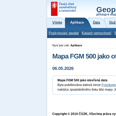
Geop
přístup k ma
Vítejte
Aplikace
Data
Služ
Poskytování geodat
Katastr nemovitostí
Nyní jste zde:
Aplikace
Mapa FGM 500 jako ot
06.05.2026
Mapa FGM 500 jako otevřená data
Byla publikována datová verze
Fyzickoge
nabídce zpoplatněného tisku této mapy. J
Copyright © 2010 ČÚZK, Všechna práva v