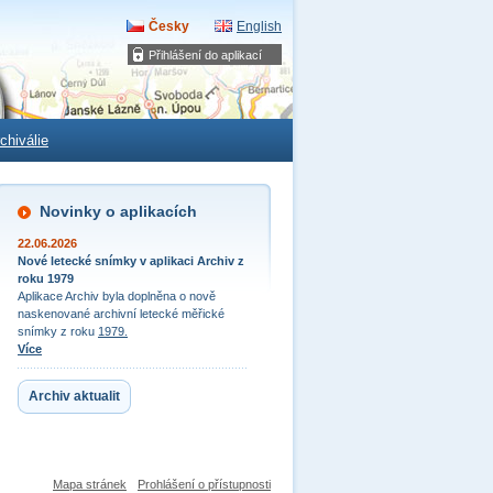
Česky
English
Přihlášení do aplikací
chiválie
Novinky o aplikacích
22.06.2026
Nové letecké snímky v aplikaci Archiv z
roku 1979
Aplikace Archiv byla doplněna o nově
naskenované archivní letecké měřické
snímky z roku
1979.
Více
Archiv aktualit
Mapa stránek
Prohlášení o přístupnosti