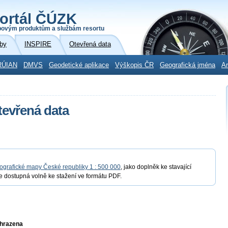
ortál ČÚZK
povým produktům a službám resortu
by
INSPIRE
Otevřená data
RÚIAN
DMVS
Geodetické aplikace
Výškopis ČR
Geografická jména
Ar
evřená data
ografické mapy České republiky 1 : 500 000
, jako doplněk ke stavající
e dostupná volně ke stažení ve formátu PDF.
yhrazena