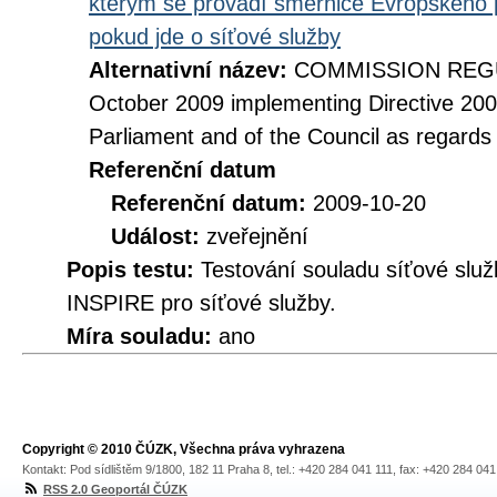
kterým se provádí směrnice Evropského 
pokud jde o síťové služby
Alternativní název:
COMMISSION REGUL
October 2009 implementing Directive 20
Parliament and of the Council as regards
Referenční datum
Referenční datum:
2009-10-20
Událost:
zveřejnění
Popis testu:
Testování souladu síťové služ
INSPIRE pro síťové služby.
Míra souladu:
ano
Copyright © 2010 ČÚZK, Všechna práva vyhrazena
Kontakt: Pod sídlištěm 9/1800, 182 11 Praha 8, tel.: +420 284 041 111, fax: +420 284 04
RSS 2.0 Geoportál ČÚZK