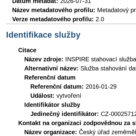
Datum metadat:
2026-07-31
Název metadatového profilu:
Metadatový pr
Verze metadatového profilu:
2.0
Identifikace služby
Citace
Název zdroje:
INSPIRE stahovací služb
Alternativní název:
Služba stahování d
Referenční datum
Referenční datum:
2016-01-29
Událost:
vytvoření
Identifikátor služby
Jedinečný identifikátor:
CZ-000257
Kontakt na organizaci zodpovědnou za s
Název organizace:
Český úřad zeměměři