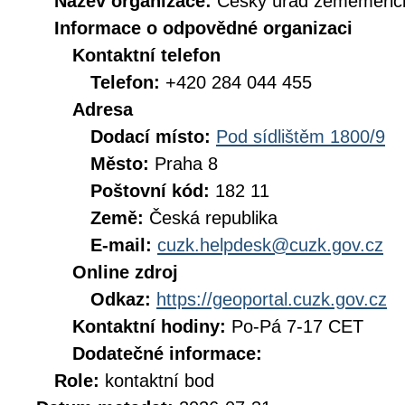
Název organizace:
Český úřad zeměměřick
Informace o odpovědné organizaci
Kontaktní telefon
Telefon:
+420 284 044 455
Adresa
Dodací místo:
Pod sídlištěm 1800/9
Město:
Praha 8
Poštovní kód:
182 11
Země:
Česká republika
E-mail:
cuzk.helpdesk@cuzk.gov.cz
Online zdroj
Odkaz:
https://geoportal.cuzk.gov.cz
Kontaktní hodiny:
Po-Pá 7-17 CET
Dodatečné informace:
Role:
kontaktní bod