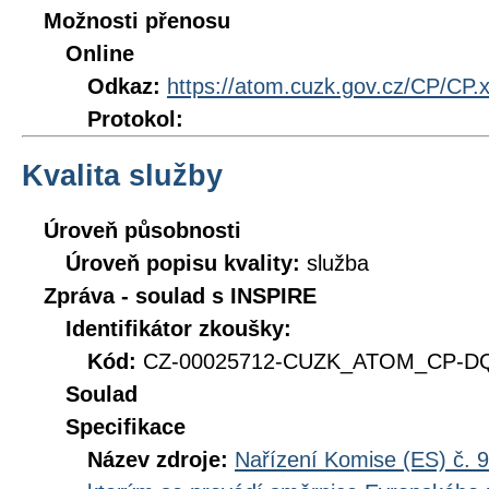
Možnosti přenosu
Online
Odkaz:
https://atom.cuzk.gov.cz/CP/CP.
Protokol:
Kvalita služby
Úroveň působnosti
Úroveň popisu kvality:
služba
Zpráva - soulad s INSPIRE
Identifikátor zkoušky:
Kód:
CZ-00025712-CUZK_ATOM_CP-DQ_
Soulad
Specifikace
Název zdroje:
Nařízení Komise (ES) č. 9