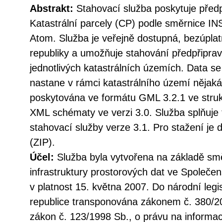
Abstrakt:
Stahovací služba poskytuje před
Katastrální parcely (CP) podle směrnice I
Atom. Služba je veřejně dostupná, bezúpla
republiky a umožňuje stahování předpřipra
jednotlivých katastrálních územích. Data se
nastane v rámci katastrálního území nějak
poskytována ve formátu GML 3.2.1 ve struk
XML schématy ve verzi 3.0. Služba splňuje
stahovací služby verze 3.1. Pro stažení j
(ZIP).
Účel:
Služba byla vytvořena na základě sm
infrastruktury prostorových dat ve Společen
v platnost 15. května 2007. Do národní legi
republice transponována zákonem č. 380/20
zákon č. 123/1998 Sb., o právu na informac