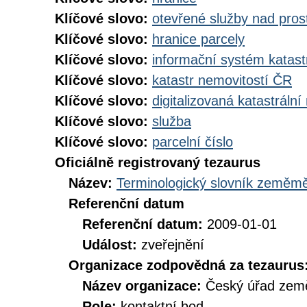
Klíčové slovo:
otevřené služby nad pros
Klíčové slovo:
hranice parcely
Klíčové slovo:
informační systém katast
Klíčové slovo:
katastr nemovitostí ČR
Klíčové slovo:
digitalizovaná katastráln
Klíčové slovo:
služba
Klíčové slovo:
parcelní číslo
Oficiálně registrovaný tezaurus
Název:
Terminologický slovník zeměměř
Referenční datum
Referenční datum:
2009-01-01
Událost:
zveřejnění
Organizace zodpovědná za tezaurus
Název organizace:
Český úřad země
Role:
kontaktní bod