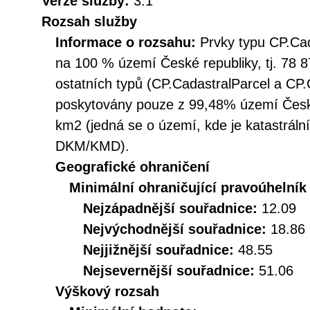
Verze služby:
3.1
Rozsah služby
Informace o rozsahu:
Prvky typu CP.Ca
na 100 % území České republiky, tj. 78 8
ostatních typů (CP.CadastralParcel a CP
poskytovány pouze z 99,48% území České
km2 (jedná se o území, kde je katastráln
DKM/KMD).
Geografické ohraničení
Minimální ohraničující pravoúhelník
Nejzápadnější souřadnice:
12.09
Nejvýchodnější souřadnice:
18.86
Nejjižnější souřadnice:
48.55
Nejsevernější souřadnice:
51.06
Výškový rozsah