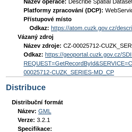
Název operace:
Describe Spatial Datase
Platformy zpracování (DCP):
WebServi
Přístupové místo
Odkaz:
https://atom.cuzk.gov.cz/des
Vázaný zdroj
Název zdroje:
CZ-00025712-CUZK_SE
Odkaz:
https://geoportal.cuzk.gov.cz/S
REQUEST=GetRecordById&SERVICE=CS
00025712-CUZK_SERIES-MD_CP
Distribuce
Distribuční formát
Název:
GML
Verze:
3.2.1
Specifikace: