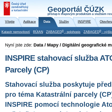
Geoportál ČÚZK
přístup k mapovým produktům a službám res
Vítejte
Aplikace
Data
Služby
INSPIRE
Otevřen
®
®
Katastr nemovitostí
RÚIAN
ZABAGED
- polohopis
ZABAGED
- výšk
Nyní jste zde:
Data / Mapy / Digitální geografické 
INSPIRE stahovací služba A
Parcely (CP)
Stahovací služba poskytuje před
pro téma Katastrální parcely (C
INSPIRE pomocí technologie Ato