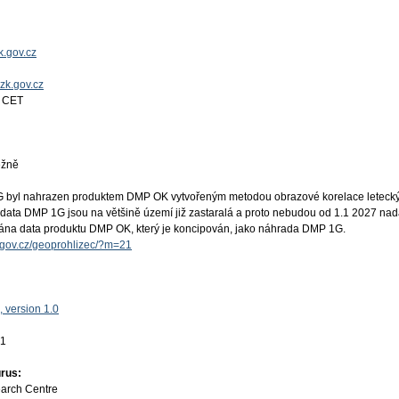
.gov.cz
uzk.gov.cz
4 CET
ěžně
 byl nahrazen produktem DMP OK vytvořeným metodou obrazové korelace leteck
data DMP 1G jsou na většině území již zastaralá a proto nebudou od 1.1 2027 nad
na data produktu DMP OK, který je koncipován, jako náhrada DMP 1G.
k.gov.cz/geoprohlizec/?m=21
 version 1.0
01
rus:
earch Centre