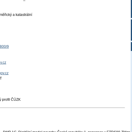
ěřický a katastrální
1800/9
v.cz
gov.cz
T
 profil ČÚZK