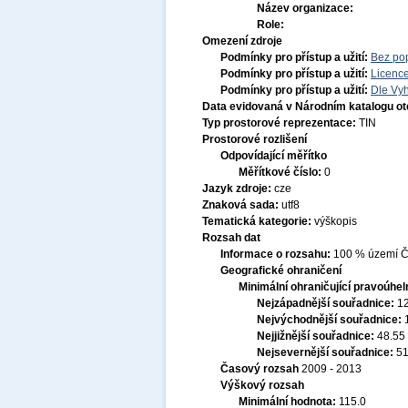
Název organizace:
Role:
Omezení zdroje
Podmínky pro přístup a užití:
Bez po
Podmínky pro přístup a užití:
Licenc
Podmínky pro přístup a užití:
Dle Vyh
Data evidovaná v Národním katalogu o
Typ prostorové reprezentace:
TIN
Prostorové rozlišení
Odpovídající měřítko
Měřítkové číslo:
0
Jazyk zdroje:
cze
Znaková sada:
utf8
Tematická kategorie:
výškopis
Rozsah dat
Informace o rozsahu:
100 % území Če
Geografické ohraničení
Minimální ohraničující pravoúhel
Nejzápadnější souřadnice:
1
Nejvýchodnější souřadnice:
Nejjižnější souřadnice:
48.55
Nejsevernější souřadnice:
51
Časový rozsah
2009 - 2013
Výškový rozsah
Minimální hodnota:
115.0