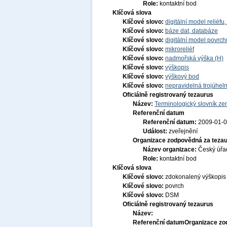
Role:
kontaktní bod
Klíčová slova
Klíčové slovo:
digitální model reliéf
Klíčové slovo:
báze dat, databáze
Klíčové slovo:
digitální model povrch
Klíčové slovo:
mikroreliéf
Klíčové slovo:
nadmořská výška (H)
Klíčové slovo:
výškopis
Klíčové slovo:
výškový bod
Klíčové slovo:
nepravidelná trojúheln
Oficiálně registrovaný tezaurus
Název:
Terminologický slovník zem
Referenční datum
Referenční datum:
2009-01-
Událost:
zveřejnění
Organizace zodpovědná za tezau
Název organizace:
Český úřa
Role:
kontaktní bod
Klíčová slova
Klíčové slovo:
zdokonalený výškopis
Klíčové slovo:
povrch
Klíčové slovo:
DSM
Oficiálně registrovaný tezaurus
Název:
Referenční datum
Organizace zo