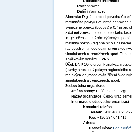
Dodatečné informace:
Role:
správce
Další informace:
Abstrakt:
Digitální model povrchu České
rostlinného pokryvu ve formě nepravideln
vymezené objekty (budovy) a 0,7 m pro ob
z dat pořízených metodou leteckého lase
1G je určen k analýzám výškových poměrů
rostlinný pokryv) regionálního a částečně 
radiových vln, modelování šíření škodlivýc
simulátorech a trenažérech apod. Tato 
a výškovém systému EVRS.
Účel:
DMP 1G je určen k analýzám výškov
(stavby a rostlinný pokryv) regionálního a
radiových vln, modelování šíření škodlivýc
simulátorech a trenažérech, apod.
Zodpovědná organizace
Jméno osoby:
Dušánek, Petr, Mgr.
Název organizace:
Český úřad zeměm
Informace o odpovědné organizaci
Kontaktní telefon
Telefon:
+420 466 023 42
Fax:
+420 284 041 416
Adresa
Dodací místo:
Pod sídlišt