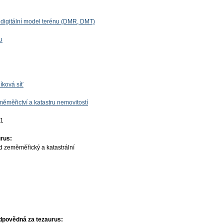
u, digitální model terénu (DMR, DMT)
u
íková síť
ěměřictví a katastru nemovitostí
01
rus:
d zeměměřický a katastrální
dpovědná za tezaurus: