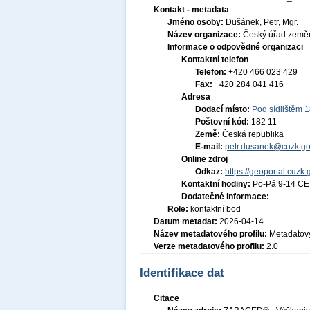
Kontakt - metadata
Jméno osoby:
Dušánek, Petr, Mgr.
Název organizace:
Český úřad zeměm
Informace o odpovědné organizaci
Kontaktní telefon
Telefon:
+420 466 023 429
Fax:
+420 284 041 416
Adresa
Dodací místo:
Pod sídlištěm 
Poštovní kód:
182 11
Země:
Česká republika
E-mail:
petr.dusanek@cuzk.go
Online zdroj
Odkaz:
https://geoportal.cuzk.
Kontaktní hodiny:
Po-Pá 9-14 CE
Dodatečné informace:
Role:
kontaktní bod
Datum metadat:
2026-04-14
Název metadatového profilu:
Metadatový
Verze metadatového profilu:
2.0
Identifikace dat
Citace