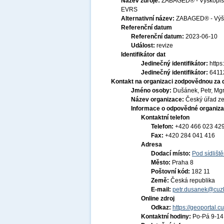
Název zdroje:
ZABAGED® - Výškopis -
EVRS
Alternativní název:
ZABAGED® - Výš
Referenční datum
Referenční datum:
2023-06-10
Událost:
revize
Identifikátor dat
Jedinečný identifikátor:
http
Jedinečný identifikátor:
6411
Kontakt na organizaci zodpovědnou za 
Jméno osoby:
Dušánek, Petr, Mgr
Název organizace:
Český úřad ze
Informace o odpovědné organiza
Kontaktní telefon
Telefon:
+420 466 023 42
Fax:
+420 284 041 416
Adresa
Dodací místo:
Pod sídlišt
Město:
Praha 8
Poštovní kód:
182 11
Země:
Česká republika
E-mail:
petr.dusanek@cuzk
Online zdroj
Odkaz:
https://geoportal.c
Kontaktní hodiny:
Po-Pá 9-1