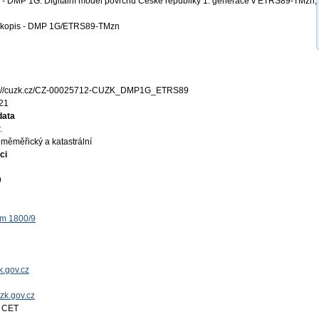
 DMP 1G. Digitální model povrchu České republiky 1. generace v ETRS89-TMzn,
kopis - DMP 1G/ETRS89-TMzn
s://cuzk.cz/CZ-00025712-CUZK_DMP1G_ETRS89
21
data
.
měměřický a katastrální
ci
9
ěm 1800/9
.gov.cz
uzk.gov.cz
4 CET