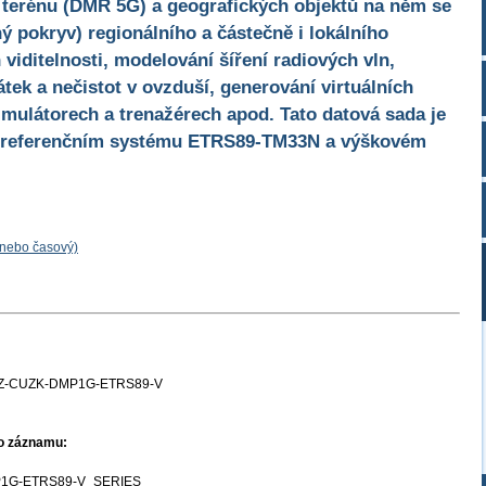
terénu (DMR 5G) a geografických objektů na něm se
ný pokryv) regionálního a částečně i lokálního
 viditelnosti, modelování šíření radiových vln,
átek a nečistot v ovzduší, generování virtuálních
imulátorech a trenažérech apod. Tato datová sada je
 referenčním systému ETRS89-TM33N a výškovém
 nebo časový)
Z-CUZK-DMP1G-ETRS89-V
ho záznamu:
1G-ETRS89-V_SERIES