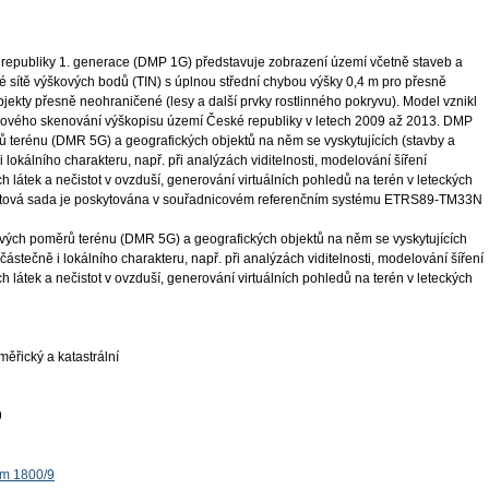
 republiky 1. generace (DMP 1G) představuje zobrazení území včetně staveb a
é sítě výškových bodů (TIN) s úplnou střední chybou výšky 0,4 m pro přesně
jekty přesně neohraničené (lesy a další prvky rostlinného pokryvu). Model vznikl
rového skenování výškopisu území České republiky v letech 2009 až 2013. DMP
 terénu (DMR 5G) a geografických objektů na něm se vyskytujících (stavby a
i lokálního charakteru, např. při analýzách viditelnosti, modelování šíření
h látek a nečistot v ovzduší, generování virtuálních pohledů na terén v leteckých
datová sada je poskytována v souřadnicovém referenčním systému ETRS89-TM33N
ých poměrů terénu (DMR 5G) a geografických objektů na něm se vyskytujících
 částečně i lokálního charakteru, např. při analýzách viditelnosti, modelování šíření
h látek a nečistot v ovzduší, generování virtuálních pohledů na terén v leteckých
ěřický a katastrální
9
ěm 1800/9