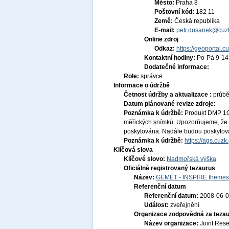
Město:
Praha 8
Poštovní kód:
182 11
Země:
Česká republika
E-mail:
petr.dusanek@cuzk
Online zdroj
Odkaz:
https://geoportal.c
Kontaktní hodiny:
Po-Pá 9-1
Dodatečné informace:
Role:
správce
Informace o údržbě
Četnost údržby a aktualizace :
průb
Datum plánované revize zdroje:
Poznámka k údržbě:
Produkt DMP 1G
měřických snímků. Upozorňujeme, že 
poskytována. Nadále budou poskytová
Poznámka k údržbě:
https://ags.cuz
Klíčová slova
Klíčové slovo:
Nadmořská výška
Oficiálně registrovaný tezaurus
Název:
GEMET - INSPIRE themes,
Referenční datum
Referenční datum:
2008-06-
Událost:
zveřejnění
Organizace zodpovědná za tezau
Název organizace:
Joint Res