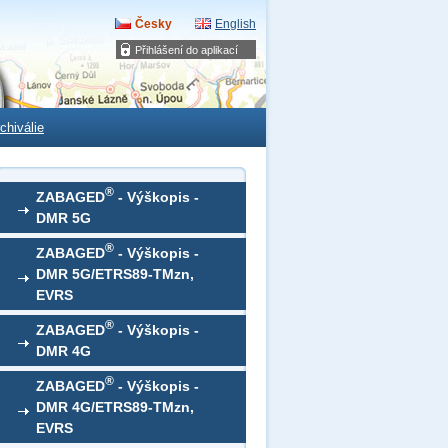
Česky
English
Přihlášení do aplikací
chiválie
®
ZABAGED
- Výškopis -
DMR 5G
®
ZABAGED
- Výškopis -
DMR 5G/ETRS89-TMzn,
EVRS
®
ZABAGED
- Výškopis -
DMR 4G
®
ZABAGED
- Výškopis -
DMR 4G/ETRS89-TMzn,
EVRS