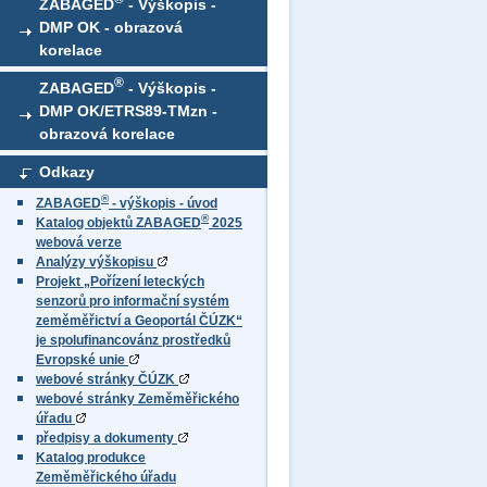
ZABAGED
- Výškopis -
DMP OK - obrazová
korelace
®
ZABAGED
- Výškopis -
DMP OK/ETRS89-TMzn -
obrazová korelace
Odkazy
®
ZABAGED
- výškopis - úvod
®
Katalog objektů ZABAGED
2025
webová verze
Analýzy výškopisu
Projekt „Pořízení leteckých
senzorů pro informační systém
zeměměřictví a Geoportál ČÚZK“
je spolufinancovánz prostředků
Evropské unie
webové stránky ČÚZK
webové stránky Zeměměřického
úřadu
předpisy a dokumenty
Katalog produkce
Zeměměřického úřadu