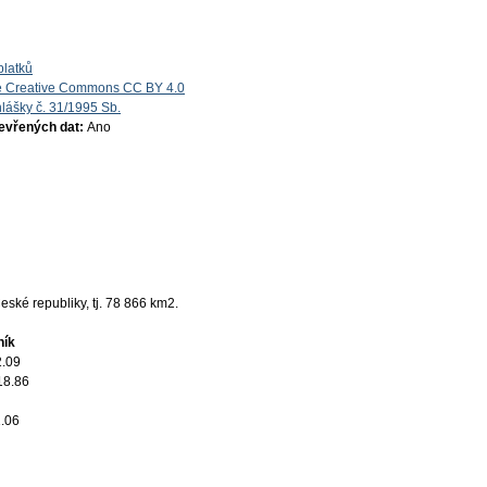
platků
e Creative Commons CC BY 4.0
lášky č. 31/1995 Sb.
tevřených dat:
Ano
ské republiky, tj. 78 866 km2.
ník
2.09
18.86
.06