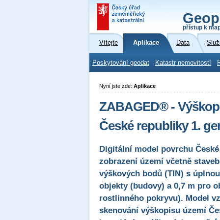
Geop
přístup k ma
Vítejte
Aplikace
Data
Služ
Poskytování geodat
Katastr nemovitostí
Nyní jste zde:
Aplikace
ZABAGED® - Výškopis
České republiky 1. 
Digitální model povrchu České
zobrazení území včetně staveb
výškových bodů (TIN) s úplnou
objekty (budovy) a 0,7 m pro o
rostlinného pokryvu). Model v
skenování výškopisu území Čes