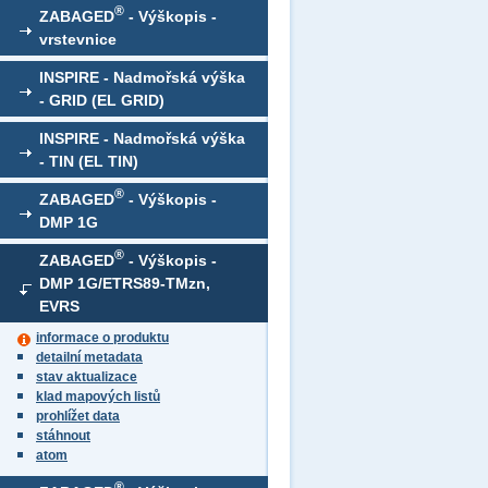
®
ZABAGED
- Výškopis -
vrstevnice
INSPIRE - Nadmořská výška
- GRID (EL GRID)
INSPIRE - Nadmořská výška
- TIN (EL TIN)
®
ZABAGED
- Výškopis -
DMP 1G
®
ZABAGED
- Výškopis -
DMP 1G/ETRS89-TMzn,
EVRS
informace o produktu
detailní metadata
stav aktualizace
klad mapových listů
prohlížet data
stáhnout
atom
®