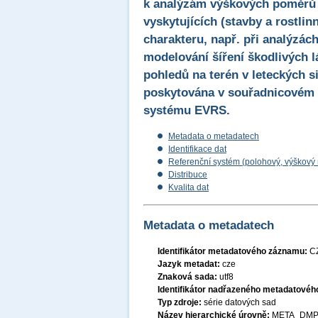
k analýzám výškových poměrů 
vyskytujících (stavby a rostlin
charakteru, např. při analýzách
modelování šíření škodlivých l
pohledů na terén v leteckých s
poskytována v souřadnicovém
systému EVRS.
Metadata o metadatech
Identifikace dat
Referenční systém (polohový, výškový
Distribuce
Kvalita dat
Metadata o metadatech
Identifikátor metadatového záznamu:
C
Jazyk metadat:
cze
Znaková sada:
utf8
Identifikátor nadřazeného metadatové
Typ zdroje:
série datových sad
Název hierarchické úrovně:
META_DMP