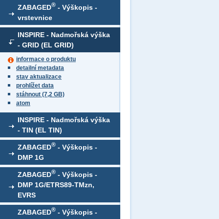
®
ZABAGED
- Výškopis -
vrstevnice
INSPIRE - Nadmořská výška
- GRID (EL GRID)
informace o produktu
detailní metadata
stav aktualizace
prohlížet data
stáhnout (7,2 GB)
atom
INSPIRE - Nadmořská výška
- TIN (EL TIN)
®
ZABAGED
- Výškopis -
DMP 1G
®
ZABAGED
- Výškopis -
DMP 1G/ETRS89-TMzn,
EVRS
®
ZABAGED
- Výškopis -