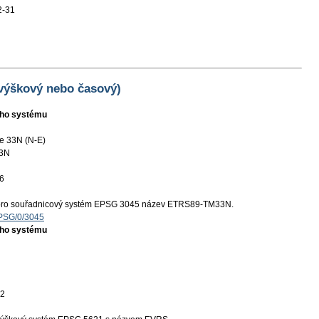
2-31
 výškový nebo časový)
ního systému
e 33N (N-E)
3N
6
pro souřadnicový systém EPSG 3045 název ETRS89-TM33N.
EPSG/0/3045
ního systému
12