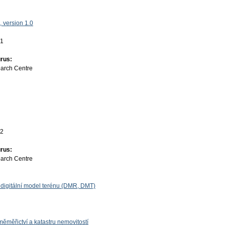
 version 1.0
01
rus:
earch Centre
22
rus:
earch Centre
u, digitální model terénu (DMR, DMT)
ěměřictví a katastru nemovitostí