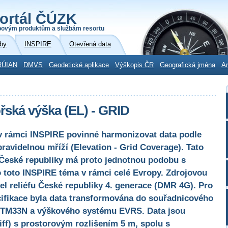
ortál ČÚZK
povým produktům a službám resortu
by
INSPIRE
Otevřená data
RÚIAN
DMVS
Geodetické aplikace
Výškopis ČR
Geografická jména
Ar
ská výška (EL) - GRID
v rámci INSPIRE povinné harmonizovat data podle
ravidelnou mříží (Elevation - Grid Coverage). Tato
České republiky má proto jednotnou podobu s
o toto INSPIRE téma v rámci celé Evropy. Zdrojovou
el reliéfu České republiky 4. generace (DMR 4G). Pro
ifikace byla data transformována do souřadnicového
-TM33N a výškového systému EVRS. Data jsou
iff) s prostorovým rozlišením 5 m, spolu s