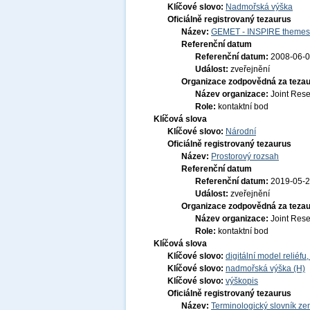
Klíčové slovo:
Nadmořská výška
Oficiálně registrovaný tezaurus
Název:
GEMET - INSPIRE themes,
Referenční datum
Referenční datum:
2008-06-
Událost:
zveřejnění
Organizace zodpovědná za tezau
Název organizace:
Joint Res
Role:
kontaktní bod
Klíčová slova
Klíčové slovo:
Národní
Oficiálně registrovaný tezaurus
Název:
Prostorový rozsah
Referenční datum
Referenční datum:
2019-05-
Událost:
zveřejnění
Organizace zodpovědná za tezau
Název organizace:
Joint Res
Role:
kontaktní bod
Klíčová slova
Klíčové slovo:
digitální model reliéf
Klíčové slovo:
nadmořská výška (H)
Klíčové slovo:
výškopis
Oficiálně registrovaný tezaurus
Název:
Terminologický slovník zem