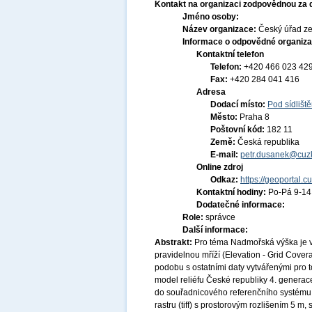
Kontakt na organizaci zodpovědnou za 
Jméno osoby:
Název organizace:
Český úřad ze
Informace o odpovědné organiza
Kontaktní telefon
Telefon:
+420 466 023 42
Fax:
+420 284 041 416
Adresa
Dodací místo:
Pod sídlišt
Město:
Praha 8
Poštovní kód:
182 11
Země:
Česká republika
E-mail:
petr.dusanek@cuzk
Online zdroj
Odkaz:
https://geoportal.c
Kontaktní hodiny:
Po-Pá 9-1
Dodatečné informace:
Role:
správce
Další informace:
Abstrakt:
Pro téma Nadmořská výška je v
pravidelnou mříží (Elevation - Grid Cove
podobu s ostatními daty vytvářenými pro 
model reliéfu České republiky 4. genera
do souřadnicového referenčního systém
rastru (tiff) s prostorovým rozlišením 5 