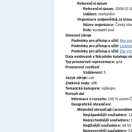
Referenční datum
Referenční datum:
2009-01-
Událost:
zveřejnění
Organizace zodpovědná za tezau
Název organizace:
Český úřa
Role:
kontaktní bod
Omezení zdroje
Podmínky pro přístup a užití:
Bez po
Podmínky pro přístup a užití:
Licenc
Podmínky pro přístup a užití:
Dle Vyh
Data evidovaná v Národním katalogu o
Typ prostorové reprezentace:
grid
Prostorové rozlišení
Vzdálenost:
5
Jazyk zdroje:
cze
Znaková sada:
utf8
Tematická kategorie:
výškopis
Rozsah dat
Informace o rozsahu:
100 % území Če
Geografické ohraničení
Minimální ohraničující pravoúhel
Nejzápadnější souřadnice:
1
Nejvýchodnější souřadnice:
Nejjižnější souřadnice:
48.55
Nejsevernější souřadnice:
51