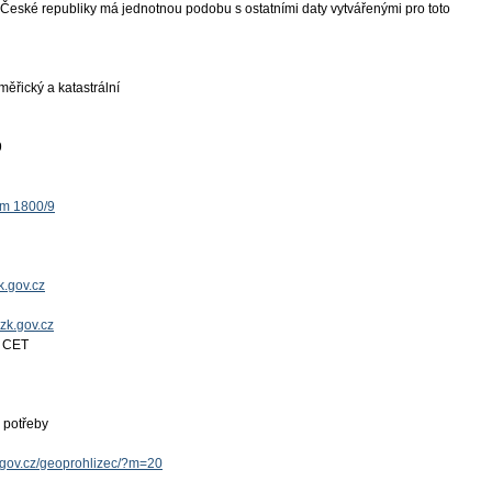
České republiky má jednotnou podobu s ostatními daty vytvářenými pro toto
ěřický a katastrální
9
ěm 1800/9
.gov.cz
uzk.gov.cz
4 CET
 potřeby
k.gov.cz/geoprohlizec/?m=20