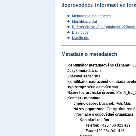
doprovodnou informací ve for
Metadata o metadatech
Identifikace dat
Referenční systém (polohový, výškový
Distribuce
Kvalita dat
Metadata o metadatech
Identifikátor metadatového záznamu:
C
Jazyk metadat:
cze
Znaková sada:
utf8
Identifikátor nadřazeného metadatové
Typ zdroje:
série datových sad
Název hierarchické úrovně:
META_EL_
Kontakt - metadata
Jméno osoby:
Dušánek, Petr, Mgr.
Název organizace:
Český úřad zeměm
Informace o odpovědné organizaci
Kontaktní telefon
Telefon:
+420 466 023 429
Fax:
+420 284 041 416