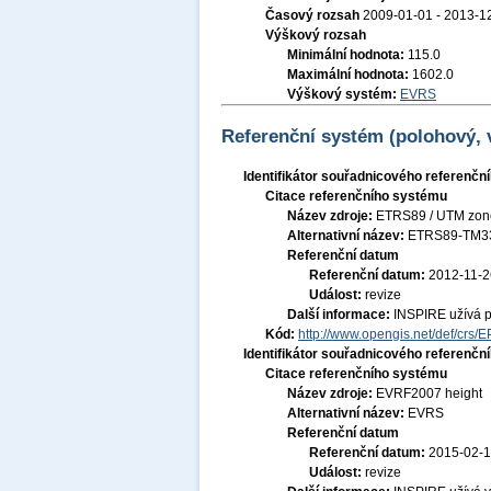
Časový rozsah
2009-01-01 - 2013-1
Výškový rozsah
Minimální hodnota:
115.0
Maximální hodnota:
1602.0
Výškový systém:
EVRS
Referenční systém (polohový,
Identifikátor souřadnicového referenč
Citace referenčního systému
Název zdroje:
ETRS89 / UTM zon
Alternativní název:
ETRS89-TM3
Referenční datum
Referenční datum:
2012-11-2
Událost:
revize
Další informace:
INSPIRE užívá 
Kód:
http://www.opengis.net/def/crs/
Identifikátor souřadnicového referenč
Citace referenčního systému
Název zdroje:
EVRF2007 height
Alternativní název:
EVRS
Referenční datum
Referenční datum:
2015-02-
Událost:
revize