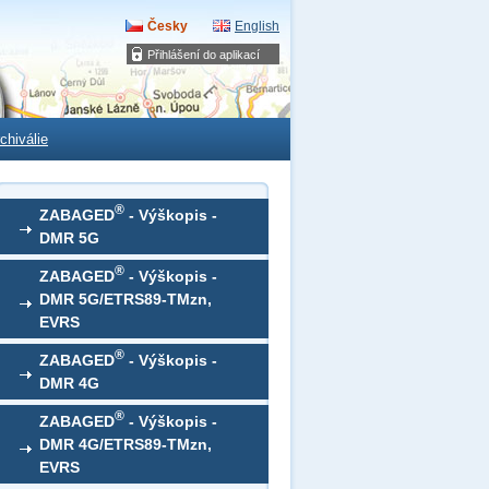
Česky
English
Přihlášení do aplikací
chiválie
®
ZABAGED
- Výškopis -
DMR 5G
®
ZABAGED
- Výškopis -
DMR 5G/ETRS89-TMzn,
EVRS
®
ZABAGED
- Výškopis -
DMR 4G
®
ZABAGED
- Výškopis -
DMR 4G/ETRS89-TMzn,
EVRS