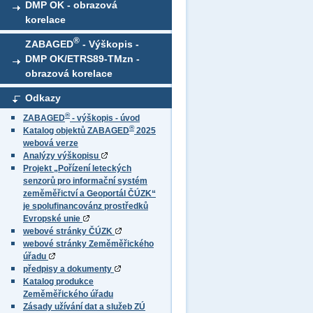
DMP OK - obrazová
korelace
®
ZABAGED
- Výškopis -
DMP OK/ETRS89-TMzn -
obrazová korelace
Odkazy
®
ZABAGED
- výškopis - úvod
®
Katalog objektů ZABAGED
2025
webová verze
Analýzy výškopisu
Projekt „Pořízení leteckých
senzorů pro informační systém
zeměměřictví a Geoportál ČÚZK“
je spolufinancovánz prostředků
Evropské unie
webové stránky ČÚZK
webové stránky Zeměměřického
úřadu
předpisy a dokumenty
Katalog produkce
Zeměměřického úřadu
Zásady užívání dat a služeb ZÚ