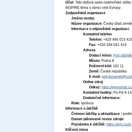
Účel:
Tato datová sada nadmořské výšky 
INSPIRE téma v rámci celé Evropy.
Zodpovědná organizace
Jméno osoby:
Název organizace:
Český úřad zeměm
Informace o odpovědné organizaci
Kontaktní telefon
Telefon:
+420 466 023 42
Fax:
+420 284 041 416
Adresa
Dodací místo:
Pod sídlišt
Město:
Praha 8
Poštovní kód:
182 11
Země:
Česká republika
E-mail:
petr.dusanek@cuzk
Online zdroj
Odkaz:
https://geoportal.c
Kontaktní hodiny:
Po-Pá 9-1
Dodatečné informace:
Role:
správce
Informace o údržbě
Četnost údržby a aktualizace :
podle
Datum plánované revize zdroje:
Poznámka k údržbě:
https://ags.cuz
Klíčová slova