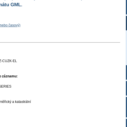
mátu GML.
 nebo časový)
Z-CUZK-EL
ho záznamu:
SERIES
ěřický a katastrální