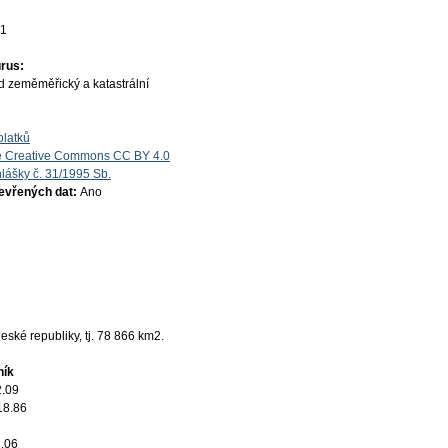
01
rus:
d zeměměřický a katastrální
platků
e Creative Commons CC BY 4.0
lášky č. 31/1995 Sb.
tevřených dat:
Ano
ské republiky, tj. 78 866 km2.
ník
2.09
18.86
.06