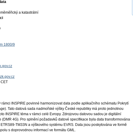
data
měměřický a katastrální
ci
9
ěm 1800/9
.gov.cz
uzk.gov.cz
4 CET
 rámci INSPIRE povinné harmonizovat data podle aplikačního schématu Pokrytí
rage). Tato datová sada nadmořské výšky České republiky má proto jednotnou
toto INSPIRE téma v rámci celé Evropy. Zdrojovou datovou sadou je digitální
ce (DMR 4G). Pro splnění požadavků datové specifikace byla data transformována
u ETRS89-TM33N a výškového systému EVRS. Data jsou poskytována ve formě
m, spolu s doprovodnou informací ve formátu GML.