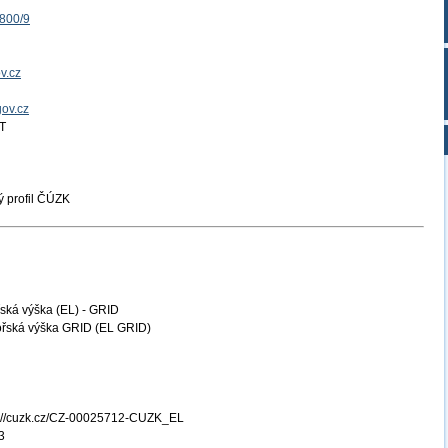
1800/9
v.cz
gov.cz
T
 profil ČÚZK
ká výška (EL) - GRID
řská výška GRID (EL GRID)
s://cuzk.cz/CZ-00025712-CUZK_EL
3