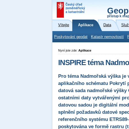
Geop
přístup k ma
Vítejte
Aplikace
Data
Služ
Poskytování geodat
Katastr nemovitostí
Nyní jste zde:
Aplikace
INSPIRE téma Nadmoř
Pro téma Nadmořská výška je 
aplikačního schématu Pokrytí p
datová sada nadmořské výšky 
ostatními daty vytvářenými pr
datovou sadou je digitální mod
splnění požadavků datové spec
referenčního systému ETRS89
poskytována ve formě rastru (t