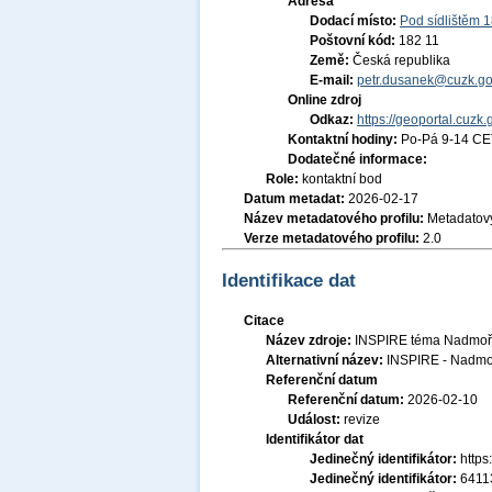
Adresa
Dodací místo:
Pod sídlištěm 
Poštovní kód:
182 11
Země:
Česká republika
E-mail:
petr.dusanek@cuzk.go
Online zdroj
Odkaz:
https://geoportal.cuzk.
Kontaktní hodiny:
Po-Pá 9-14 CE
Dodatečné informace:
Role:
kontaktní bod
Datum metadat:
2026-02-17
Název metadatového profilu:
Metadatový
Verze metadatového profilu:
2.0
Identifikace dat
Citace
Název zdroje:
INSPIRE téma Nadmořs
Alternativní název:
INSPIRE - Nadmo
Referenční datum
Referenční datum:
2026-02-10
Událost:
revize
Identifikátor dat
Jedinečný identifikátor:
http
Jedinečný identifikátor:
6411