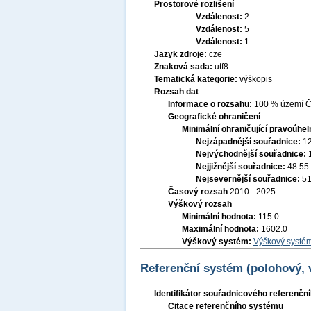
Prostorové rozlišení
Vzdálenost:
2
Vzdálenost:
5
Vzdálenost:
1
Jazyk zdroje:
cze
Znaková sada:
utf8
Tematická kategorie:
výškopis
Rozsah dat
Informace o rozsahu:
100 % území Če
Geografické ohraničení
Minimální ohraničující pravoúhel
Nejzápadnější souřadnice:
1
Nejvýchodnější souřadnice:
Nejjižnější souřadnice:
48.55
Nejsevernější souřadnice:
51
Časový rozsah
2010 - 2025
Výškový rozsah
Minimální hodnota:
115.0
Maximální hodnota:
1602.0
Výškový systém:
Výškový systém
Referenční systém (polohový,
Identifikátor souřadnicového referenč
Citace referenčního systému