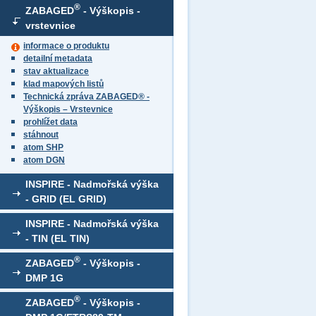
®
ZABAGED
- Výškopis -
vrstevnice
informace o produktu
detailní metadata
stav aktualizace
klad mapových listů
Technická zpráva ZABAGED® -
Výškopis – Vrstevnice
prohlížet data
stáhnout
atom SHP
atom DGN
INSPIRE - Nadmořská výška
- GRID (EL GRID)
INSPIRE - Nadmořská výška
- TIN (EL TIN)
®
ZABAGED
- Výškopis -
DMP 1G
®
ZABAGED
- Výškopis -