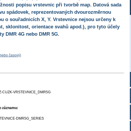
žnosti popisu vrstevnic při tvorbě map. Datová sada
tvu spádovek, reprezentovaných dvourozměrnou
u o souřadnicích X, Y. Vrstevnice nejsou určeny k
, sklonitost, orientace svahů apod.), pro tyto účely
ukty DMR 4G nebo DMR 5G.
 nebo časový)
Z-CUZK-VRSTEVNICE_DMR5G
ho záznamu:
TEVNICE-DMR5G_SERIES