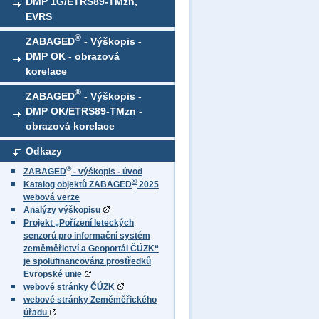
DMP 1G/ETRS89-TMzn,
EVRS
®
ZABAGED
- Výškopis -
DMP OK - obrazová
korelace
®
ZABAGED
- Výškopis -
DMP OK/ETRS89-TMzn -
obrazová korelace
Odkazy
®
ZABAGED
- výškopis - úvod
®
Katalog objektů ZABAGED
2025
webová verze
Analýzy výškopisu
Projekt „Pořízení leteckých
senzorů pro informační systém
zeměměřictví a Geoportál ČÚZK“
je spolufinancovánz prostředků
Evropské unie
webové stránky ČÚZK
webové stránky Zeměměřického
úřadu