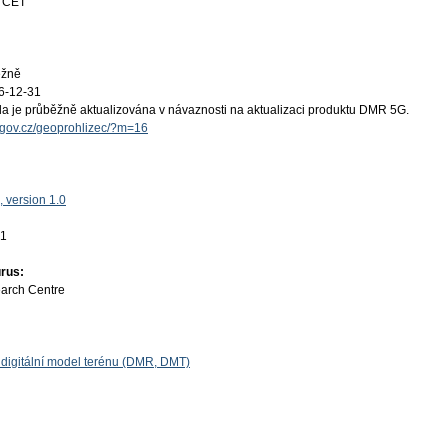
4 CET
ěžně
6-12-31
a je průběžně aktualizována v návaznosti na aktualizaci produktu DMR 5G.
k.gov.cz/geoprohlizec/?m=16
 version 1.0
01
rus:
earch Centre
u, digitální model terénu (DMR, DMT)