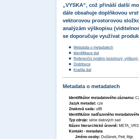
„VYSKA“, což přináší další mo
dále obsahuje doplňkovou vrs
vektorovou prostorovou složko
analýzám výškopisu (viditelnost
se doporučuje využívat prod
Metadata o metadatech
Identifikace dat
Referenční systém (polohový, výškový
Distribuce
Kvalita dat
Metadata o metadatech
Identifikátor metadatového záznamu:
C
Jazyk metadat:
cze
Znaková sada:
utf8
Identifikátor nadřazeného metadatové
Typ zdroje:
série datových sad
Název hierarchické úrovně:
META_VRS
Kontakt - metadata
Jméno osoby:
Dušánek, Petr, Mgr.