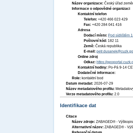
Název organizace:
Český úřad zeměm
Informace o odpovědné organizaci
Kontaktní telefon
Telefon:
+420 466 023 429
Fax:
+420 284 041 416
Adresa
Dodací místo:
Pod sídlištěm 
Poštovní kód:
182 11
Země:
Česká republika
E-mail:
petr.dusanek@cuzk.go
Online zdroj
Odkaz:
https://geoportal.cuzk.
Kontaktní hodiny:
Po-Pá 9-14 CE
Dodatečné informace:
Role:
kontaktní bod
Datum metadat:
2026-07-29
Název metadatového profilu:
Metadatový
Verze metadatového profilu:
2.0
Identifikace dat
Citace
Název zdroje:
ZABAGED® - Výškopis -
Alternativní název:
ZABAGED® - Výško
Referenční datum