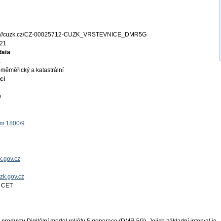
s://cuzk.cz/CZ-00025712-CUZK_VRSTEVNICE_DMR5G
21
data
.
měměřický a katastrální
ci
9
ěm 1800/9
.gov.cz
uzk.gov.cz
4 CET