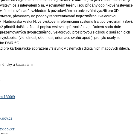
produktu Digitální model reliéfu 5.generace (DMR 5G). Jejich základní interval je
vrstevnice s intervalem 5 m. V rovinatém terénu jsou přidány doplňkové vrstevnice
u v této datové sadě, vzhledem k požadavkům na univerzální využití pro 3D
oftware, převedeny do podoby reprezentované trojrozměrnou vektorovou
 H. Nadmořská výška H, ve výškovém referenčním systému Balt po vyrovnání (Bpv),
ož přináší další možnosti popisu vrstevnic při tvorbě map. Datová sada dále
eprezentovaných dvourozměrnou vektorovou prostorovou složkou o souřadnicích
výškopisu (viditelnost, sklonitost, orientace svahů apod.), pro tyto účely se
ebo DMR 5G.
 pro kartografické zobrazení vrstevnic v tištěných i digitálních mapových dílech.
ěřický a katastrální
9
ěm 1800/9
.gov.cz
uzk.gov.cz