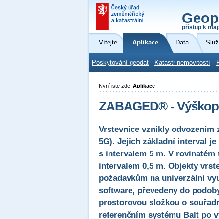
Geop
přístup k ma
Vítejte
Aplikace
Data
Služ
Poskytování geodat
Katastr nemovitostí
Nyní jste zde:
Aplikace
ZABAGED® - Výškopis
Vrstevnice vznikly odvozením 
5G). Jejich základní interval j
s intervalem 5 m. V rovinatém 
intervalem 0,5 m. Objekty vrst
požadavkům na univerzální vyu
software, převedeny do podob
prostorovou složkou o souřadn
referenčním systému Balt po vy