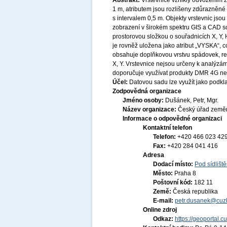
Abstrakt:
Vrstevnice vznikly odvozením z 
1 m, atributem jsou rozlišeny zdůrazněné 
s intervalem 0,5 m. Objekty vrstevnic jso
zobrazení v širokém spektru GIS a CAD s
prostorovou složkou o souřadnicích X, Y,
je rovněž uložena jako atribut „VYSKA“, c
obsahuje doplňkovou vrstvu spádovek, r
X, Y. Vrstevnice nejsou určeny k analýzám 
doporučuje využívat produkty DMR 4G n
Účel:
Datovou sadu lze využít jako podklad
Zodpovědná organizace
Jméno osoby:
Dušánek, Petr, Mgr.
Název organizace:
Český úřad zeměm
Informace o odpovědné organizaci
Kontaktní telefon
Telefon:
+420 466 023 42
Fax:
+420 284 041 416
Adresa
Dodací místo:
Pod sídlišt
Město:
Praha 8
Poštovní kód:
182 11
Země:
Česká republika
E-mail:
petr.dusanek@cuzk
Online zdroj
Odkaz:
https://geoportal.c