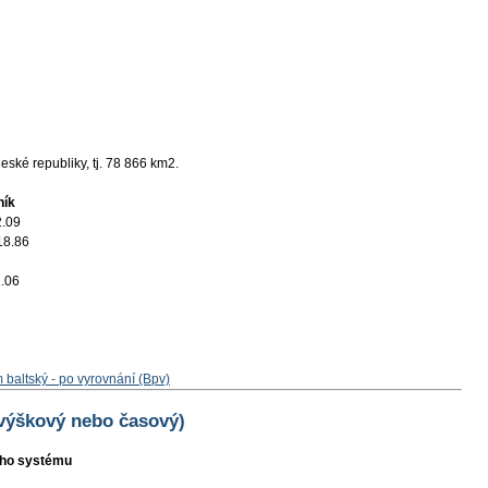
ské republiky, tj. 78 866 km2.
ník
2.09
18.86
.06
 baltský - po vyrovnání (Bpv)
 výškový nebo časový)
ního systému