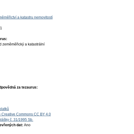
ěměřictví a katastru nemovitostí
01
rus:
d zeměměřický a katastrální
dpovědná za tezaurus:
platků
e Creative Commons CC BY 4.0
lášky č. 31/1995 Sb.
tevřených dat:
Ano