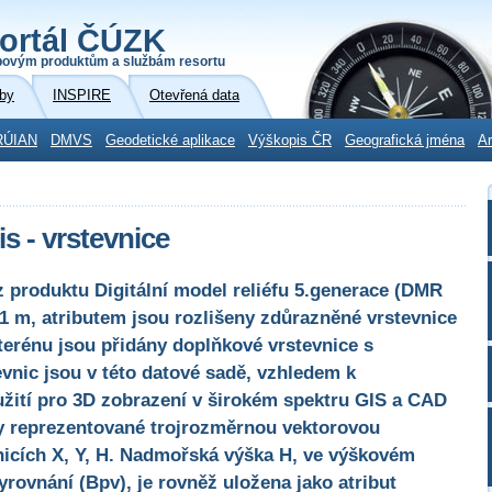
ortál ČÚZK
povým produktům a službám resortu
by
INSPIRE
Otevřená data
RÚIAN
DMVS
Geodetické aplikace
Výškopis ČR
Geografická jména
Ar
 - vrstevnice
z produktu Digitální model reliéfu 5.generace (DMR
e 1 m, atributem jsou rozlišeny zdůrazněné vrstevnice
terénu jsou přidány doplňkové vrstevnice s
evnic jsou v této datové sadě, vzhledem k
žití pro 3D zobrazení v širokém spektru GIS a CAD
y reprezentované trojrozměrnou vektorovou
icích X, Y, H. Nadmořská výška H, ve výškovém
rovnání (Bpv), je rovněž uložena jako atribut