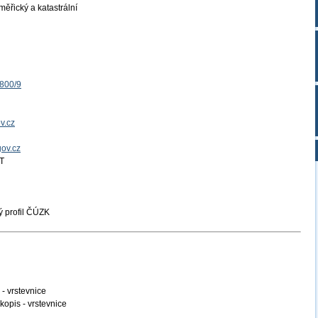
ěřický a katastrální
1800/9
v.cz
gov.cz
T
 profil ČÚZK
 vrstevnice
pis - vrstevnice