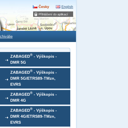
Česky
English
Přihlášení do aplikací
chiválie
®
ZABAGED
- Výškopis -
DMR 5G
®
ZABAGED
- Výškopis -
DMR 5G/ETRS89-TMzn,
EVRS
®
ZABAGED
- Výškopis -
DMR 4G
®
ZABAGED
- Výškopis -
DMR 4G/ETRS89-TMzn,
EVRS