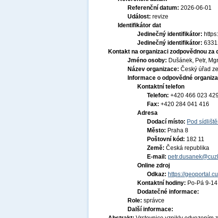
Referenční datum:
2026-06-01
Událost:
revize
Identifikátor dat
Jedinečný identifikátor:
http
Jedinečný identifikátor:
6331
Kontakt na organizaci zodpovědnou za 
Jméno osoby:
Dušánek, Petr, Mgr
Název organizace:
Český úřad ze
Informace o odpovědné organiza
Kontaktní telefon
Telefon:
+420 466 023 42
Fax:
+420 284 041 416
Adresa
Dodací místo:
Pod sídlišt
Město:
Praha 8
Poštovní kód:
182 11
Země:
Česká republika
E-mail:
petr.dusanek@cuzk
Online zdroj
Odkaz:
https://geoportal.c
Kontaktní hodiny:
Po-Pá 9-1
Dodatečné informace:
Role:
správce
Další informace: