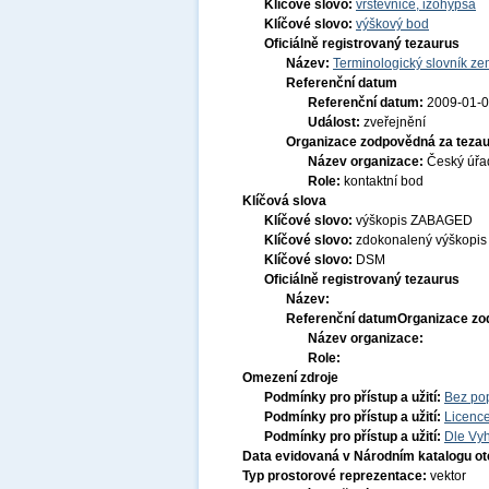
Klíčové slovo:
vrstevnice, izohypsa
Klíčové slovo:
výškový bod
Oficiálně registrovaný tezaurus
Název:
Terminologický slovník zem
Referenční datum
Referenční datum:
2009-01-
Událost:
zveřejnění
Organizace zodpovědná za tezau
Název organizace:
Český úřa
Role:
kontaktní bod
Klíčová slova
Klíčové slovo:
výškopis ZABAGED
Klíčové slovo:
zdokonalený výškopis
Klíčové slovo:
DSM
Oficiálně registrovaný tezaurus
Název:
Referenční datum
Organizace zo
Název organizace:
Role:
Omezení zdroje
Podmínky pro přístup a užití:
Bez po
Podmínky pro přístup a užití:
Licenc
Podmínky pro přístup a užití:
Dle Vyh
Data evidovaná v Národním katalogu o
Typ prostorové reprezentace:
vektor