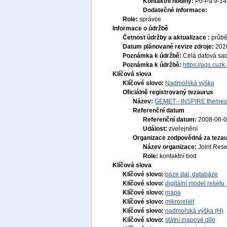
Kontaktní hodiny:
Po-Pá 9-1
Dodatečné informace:
Role:
správce
Informace o údržbě
Četnost údržby a aktualizace :
průb
Datum plánované revize zdroje:
202
Poznámka k údržbě:
Celá datová sad
Poznámka k údržbě:
https://ags.cuz
Klíčová slova
Klíčové slovo:
Nadmořská výška
Oficiálně registrovaný tezaurus
Název:
GEMET - INSPIRE themes,
Referenční datum
Referenční datum:
2008-06-
Událost:
zveřejnění
Organizace zodpovědná za tezau
Název organizace:
Joint Res
Role:
kontaktní bod
Klíčová slova
Klíčové slovo:
báze dat, databáze
Klíčové slovo:
digitální model reliéf
Klíčové slovo:
mapa
Klíčové slovo:
mikroreliéf
Klíčové slovo:
nadmořská výška (H)
Klíčové slovo:
státní mapové dílo