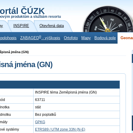
ortál ČÚZK
povým produktům a službám resortu
by
INSPIRE
Otevřená data
®
 polohopis
ZABAGED
- výškopis
Ortofoto
Mapy
Bodová pole
Geona
měpisná jména (GN)
sná jména (GN)
INSPIRE téma Zeměpisná jména (GN)
kód
63711
dnotka
stát
ednotku
Bez poplatků
rmáty
GPKG
ové systémy
ETRS89 / UTM zone 33N (N-E)