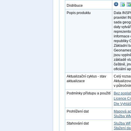
Distribuce
Popis produktu
Data INSP
pravidel I
sada geogr
daty vytvá
reprezento
informace 
republiky 
Základní b
Geonames (
jsou vypln
základě vl
češtině, j
oficiální a
Aktualizační cyklus - stav
Celý rozsa
aktualizace
Aktualizov
v půlročním
Podmínky přístupu a použití
Bez popla
Licence C
Dle Vyhláš
Prohlížení dat
Mapová ap
Služba W
Stahování dat
Služba W
Stažení da