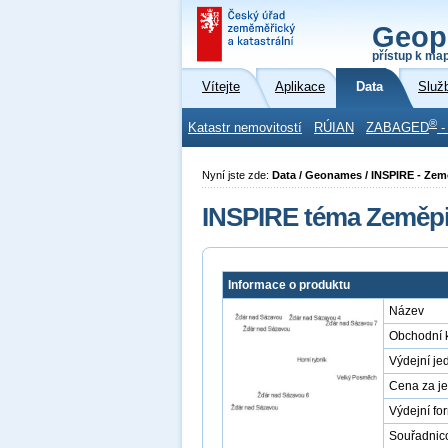
Geop
přístup k ma
Vítejte
Aplikace
Data
Služ
®
Katastr nemovitostí
RÚIAN
ZABAGED
-
Nyní jste zde:
Data / Geonames / INSPIRE - Ze
INSPIRE téma Zeměpi
Informace o produktu
Název
Obchodní 
Výdejní je
Cena za j
Výdejní fo
Souřadnic