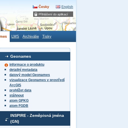
Česky
English
Přihlášení do aplikací
mes
LMS
Archiválie
Tisky
Geonames
informace o produktu
detailní metadata
datový model Geonames
vizualizace Geonames v prostředí
ArcGIS
prohlížet data
stáhnout
atom GPKG
atom FGDB
INSPIRE - Zeměpisná jména
(GN)