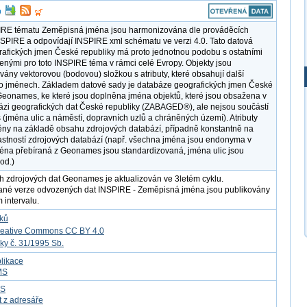
IRE tématu Zeměpisná jména jsou harmonizována dle prováděcích
NSPIRE a odpovídají INSPIRE xml schématu ve verzi 4.0. Tato datová
afických jmen České republiky má proto jednotnou podobu s ostatními
řenými pro toto INSPIRE téma v rámci celé Evropy. Objekty jsou
vány vektorovou (bodovou) složkou s atributy, které obsahují další
o jménech. Základem datové sady je databáze geografických jmen České
Geonames, ke které jsou doplněna jména objektů, které jsou obsažena v
ázi geografických dat České republiky (ZABAGED®), ale nejsou součástí
jména ulic a náměstí, dopravních uzlů a chráněných území). Atributy
ěny na základě obsahu zdrojových databází, případně konstantně na
astností zdrojových databází (např. všechna jména jsou endonyma v
ména přebíraná z Geonames jsou standardizovaná, jména ulic jsou
pod.)
h zdrojových dat Geonames je aktualizován ve 3letém cyklu.
ané verze odvozených dat INSPIRE - Zeměpisná jména jsou publikovány
 intervalu.
tků
reative Commons CC BY 4.0
ky č. 31/1995 Sb.
likace
MS
FS
t z adresáře