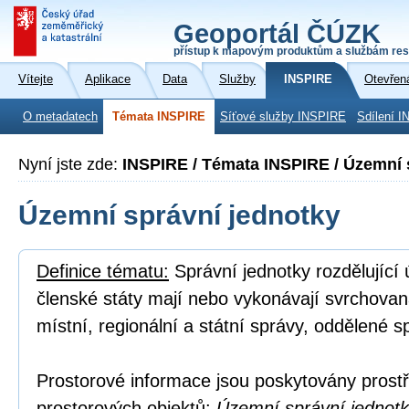
Geoportál ČÚZK
přístup k mapovým produktům a službám res
Vítejte
Aplikace
Data
Služby
INSPIRE
Otevřen
O metadatech
Témata INSPIRE
Síťové služby INSPIRE
Sdílení I
Nyní jste zde:
INSPIRE / Témata INSPIRE / Územní 
Územní správní jednotky
Definice tématu:
Správní jednotky rozdělující
členské státy mají nebo vykonávají svrchovan
místní, regionální a státní správy, oddělené s
Prostorové informace jsou poskytovány prostř
prostorových objektů:
Územní správní jednotka