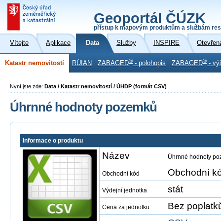
Geoportál ČÚZK
přístup k mapovým produktům a službám res
Vítejte
Aplikace
Data
Služby
INSPIRE
Otevřen
®
®
Katastr nemovitostí
RÚIAN
ZABAGED
- polohopis
ZABAGED
- vý
Nyní jste zde:
Data / Katastr nemovitostí / ÚHDP (formát CSV)
Úhrnné hodnoty pozemků
Informace o produktu
Název
Úhrnné hodnoty p
Obchodní kó
Obchodní kód
stát
Výdejní jednotka
Bez poplatk
Cena za jednotku