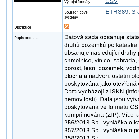
CSV
Výdejní formáty
ETRS89
,
S-
Souřadnicové
systémy
Distribuce
Datová sada obsahuje statis
Popis produktu
druhů pozemků po katastrá
obsahuje následující druhy
chmelnice, vinice, zahrada, 
porost, lesní pozemek, vod
plocha a nádvoří, ostatní p
poskytována jako otevřená 
Data vycházejí z ISKN (Info
nemovitostí). Data jsou vyt
poskytována ve formátu CSV
komprimována (ZIP). Více k
256/2013 Sb., vyhláška o ka
357/2013 Sb., vyhláška o p
358/2013 Sb.