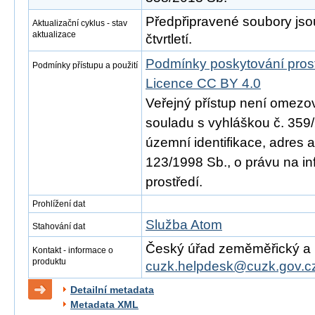
Předpřipravené soubory js
Aktualizační cyklus - stav
aktualizace
čtvrtletí.
Podmínky poskytování pros
Podmínky přístupu a použití
Licence CC BY 4.0
Veřejný přístup není omezo
souladu s vyhláškou č. 359/
územní identifikace, adres 
123/1998 Sb., o právu na in
prostředí.
Prohlížení dat
Služba Atom
Stahování dat
Český úřad zeměměřický a ka
Kontakt - informace o
produktu
cuzk.helpdesk@cuzk.gov.c
Detailní metadata
Metadata XML