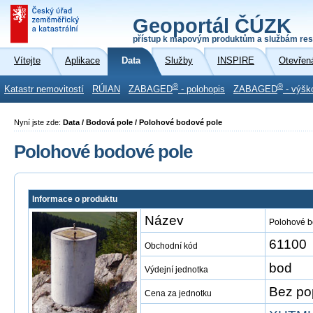
Geoportál ČÚZK
přístup k mapovým produktům a službám res
Vítejte
Aplikace
Data
Služby
INSPIRE
Otevřen
®
®
Katastr nemovitostí
RÚIAN
ZABAGED
- polohopis
ZABAGED
- výšk
Nyní jste zde:
Data / Bodová pole / Polohové bodové pole
Polohové bodové pole
Informace o produktu
Název
Polohové b
61100
Obchodní kód
bod
Výdejní jednotka
Bez po
Cena za jednotku