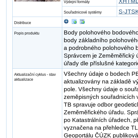
XHTM
Výdejní formáty
S-JTSK 
Souřadnicové systémy
Distribuce
Body polohového bodového 
Popis produktu
body základního polohovéh
a podrobného polohového 
Správcem je Zeměměřický úř
úřady dle příslušné kategor
Všechny údaje o bodech P
Aktualizační cyklus - stav
aktualizace
aktualizovány na základě 
pole. Všechny údaje o souř
zeměpisných souřadnicích v
TB spravuje odbor geodetic
Zeměměřického úřadu. Sprá
po Katastrálních úřadech, př
vyznačena na přehledce TL
Geoportálu ČÚZK publikov