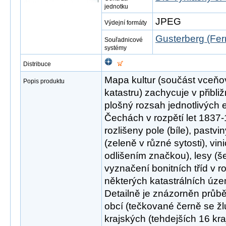
jednotku
JPEG
Výdejní formáty
Gusterberg (Fer
Souřadnicové
systémy
Distribuce
Mapa kultur (součást vceňov
Popis produktu
katastru) zachycuje v přibl
plošný rozsah jednotlivých ex
Čechách v rozpětí let 1837
rozlišeny pole (bíle), pastvi
(zeleně v různé sytosti), vi
odlišením značkou), lesy (š
vyznačení bonitních tříd v r
některých katastrálních územ
Detailně je znázorněn průbě
obcí (tečkované černě se ž
krajských (tehdejších 16 kr