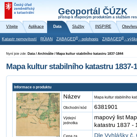
Geoportál ČÚZK
přístup k mapovým produktům a službám res
Vítejte
Aplikace
Data
Služby
INSPIRE
Otevřen
®
®
Katastr nemovitostí
RÚIAN
ZABAGED
- polohopis
ZABAGED
- výšk
Nyní jste zde:
Data / Archiválie / Mapa kultur stabilního katastru 1837-1844
Mapa kultur stabilního katastru 1837-
Informace o produktu
Název
Mapa kultur stabilního ka
6381901
Obchodní kód
mapový list Mapy
Výdejní
jednotka
katastru 1837 -
Dle Vyhlášky č.
Cena za