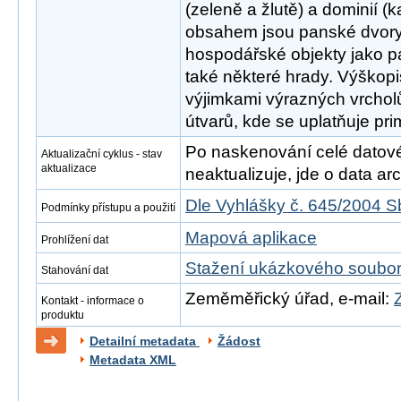
(zeleně a žlutě) a dominií (
obsahem jsou panské dvory,
hospodářské objekty jako pa
také některé hrady. Výškop
výjimkami výrazných vrcholů
útvarů, kde se uplatňuje prim
Po naskenování celé datové s
Aktualizační cyklus - stav
aktualizace
neaktualizuje, jde o data arch
Dle Vyhlášky č. 645/2004 S
Podmínky přístupu a použití
Mapová aplikace
Prohlížení dat
Stažení ukázkového soubo
Stahování dat
Zeměměřický úřad, e-mail:
Kontakt - informace o
produktu
Detailní metadata
Žádost
Metadata XML