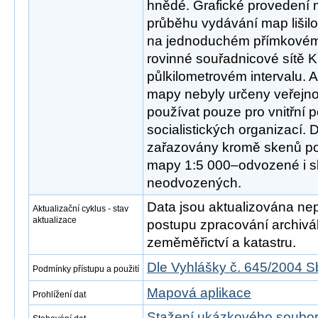
hnědé. Grafické provedení
průběhu vydávání map lišilo
na jednoduchém přímkovém
rovinné souřadnicové sítě 
půlkilometrovém intervalu. 
mapy nebyly určeny veřejnos
používat pouze pro vnitřní 
socialistických organizací. 
zařazovány kromě skenů po
mapy 1:5 000–odvozené i 
neodvozených.
Data jsou aktualizována nep
Aktualizační cyklus - stav
aktualizace
postupu zpracování archivál
zeměměřictví a katastru.
Dle Vyhlášky č. 645/2004 S
Podmínky přístupu a použití
Mapová aplikace
Prohlížení dat
Stažení ukázkového soubo