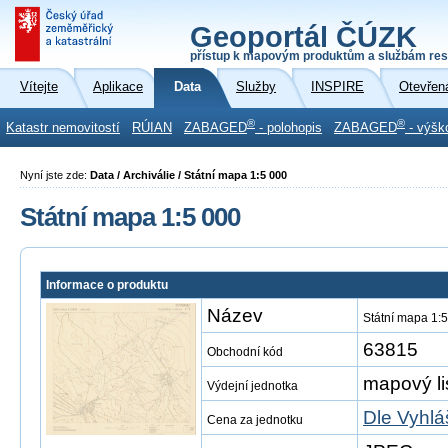
Geoportál ČÚZK
přístup k mapovým produktům a službám res
Vítejte
Aplikace
Data
Služby
INSPIRE
Otevřen
®
®
Katastr nemovitostí
RÚIAN
ZABAGED
- polohopis
ZABAGED
- výšk
Nyní jste zde:
Data / Archiválie / Státní mapa 1:5 000
Státní mapa 1:5 000
Informace o produktu
Název
Státní mapa 1:
63815
Obchodní kód
mapový li
Výdejní jednotka
Dle Vyhlá
Cena za jednotku