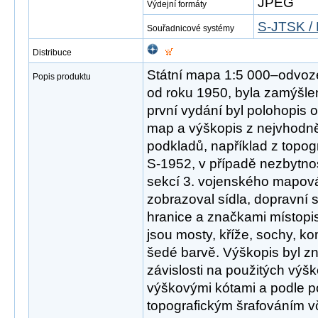
JPEG
Výdejní formáty
S-JTSK / 
Souřadnicové systémy
Distribuce
Státní mapa 1:5 000–odvoz
Popis produktu
od roku 1950, byla zamýšlen
první vydání byl polohopis 
map a výškopis z nejvhodněj
podkladů, například z topo
S-1952, v případě nezbytnost
sekcí 3. vojenského mapová
zobrazoval sídla, dopravní s
hranice a značkami místopi
jsou mosty, kříže, sochy, k
šedé barvě. Výškopis byl z
závislosti na použitých výš
výškovými kótami a podle p
topografickým šrafováním v