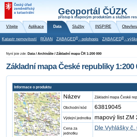
Geoportál ČÚZK
přístup k mapovým produktům a službám res
Vítejte
Aplikace
Data
Služby
INSPIRE
Otevřen
®
®
Katastr nemovitostí
RÚIAN
ZABAGED
- polohopis
ZABAGED
- výšk
Nyní jste zde:
Data / Archiválie / Základní mapa ČR 1:200 000
Základní mapa České republiky 1:200 
Informace o produktu
Název
Základní mapa České rep
63819045
Obchodní kód
mapový list ZM 
Výdejní jednotka
Dle Vyhlášky č.
Cena za
jednotku