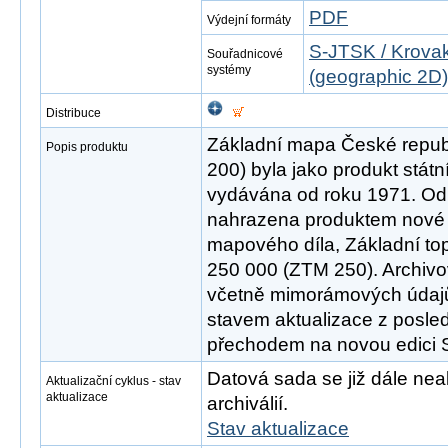
PDF
Výdejní formáty
S-JTSK / Krovak
Souřadnicové
systémy
(geographic 2D)
Distribuce
Základní mapa České republ
Popis produktu
200) byla jako produkt stát
vydávána od roku 1971. Od 
nahrazena produktem nové 
mapového díla, Základní to
250 000 (ZTM 250). Archivo
včetně mimorámových údajů
stavem aktualizace z posle
přechodem na novou edici
Datová sada se již dále neak
Aktualizační cyklus - stav
aktualizace
archiválií.
Stav aktualizace