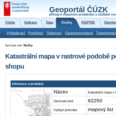
Geoportál ČÚZK
přístup k mapovým produktům a službám res
Vítejte
Aplikace
Data
Služby
INSPIRE
Otevřen
Vyhledávací
Prohlížecí
Stahovací
Geoprocessingové
Transformač
Nyní jste zde:
Služby
Katastrální mapa v rastrové podobě p
shopu
Informace o produktu
Název
Katastrální mapa v
62250
Obchodní kód
mapový list
Výdejní jednotka