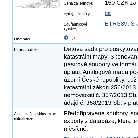
150 CZK za 
Cena za jednotku
cit
Výdejní formáty
ETRS89
,
S-
Souřadnicové
systémy
Distribuce
Datová sada pro poskytová
Popis produktu
katastrální mapy. Skenovan
(rastrové soubory ve formát
úplatu. Analogová mapa pok
území České republiky, což
katastrální zákon 256/2013 
nemovitostí č. 357/2013 Sb.
údajů č. 358/2013 Sb. v pla
Předpřipravené soubory jso
Aktualizační cyklus - stav
aktualizace
exporty z databáze, která j
měsíčně.