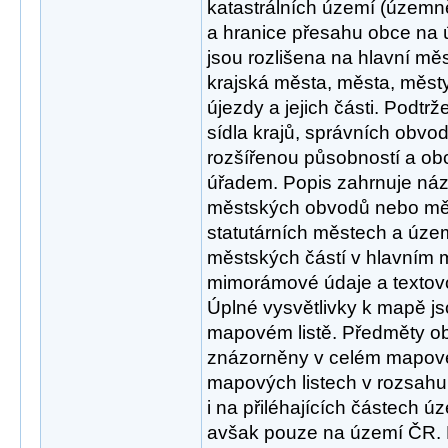
katastrálních území (územn
a hranice přesahu obce na ú
jsou rozlišena na hlavní měs
krajská města, města, měst
újezdy a jejich části. Podt
sídla krajů, správních obvod
rozšířenou působností a o
úřadem. Popis zahrnuje názv
městských obvodů nebo měs
statutárních městech a úz
městských částí v hlavním 
mimorámové údaje a textovo
Úplné vysvětlivky k mapě 
mapovém listě. Předměty 
znázorněny v celém mapovém
mapových listech v rozsahu
i na přiléhajících částech ú
avšak pouze na území ČR.