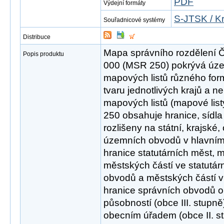
PDF
Výdejní formáty
S-JTSK / K
Souřadnicové systémy
Distribuce
Mapa správního rozdělení Č
Popis produktu
000 (MSR 250) pokrývá úze
mapových listů různého for
tvaru jednotlivých krajů a n
mapových listů (mapové list
250 obsahuje hranice, sídla
rozlišeny na státní, krajské,
územních obvodů v hlavním
hranice statutárních měst,
městských částí ve statutá
obvodů a městských částí v
hranice správních obvodů o
působností (obce III. stupn
obecním úřadem (obce II. s