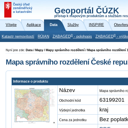
Geoportál ČÚZK
přístup k mapovým produktům a službám res
Vítejte
Aplikace
Data
Služby
INSPIRE
Otevřen
®
®
Katastr nemovitostí
RÚIAN
ZABAGED
- polohopis
ZABAGED
- výšk
Nyní jste zde:
Data / Mapy / Mapy správního rozdělení / Mapa správního rozdělení 
Mapa správního rozdělení České repub
Informace o produktu
Název
Mapa správního ro
63199201
Obchodní kód
kraj
Výdejní jednotka
Bez poplat
Cena za jednotku