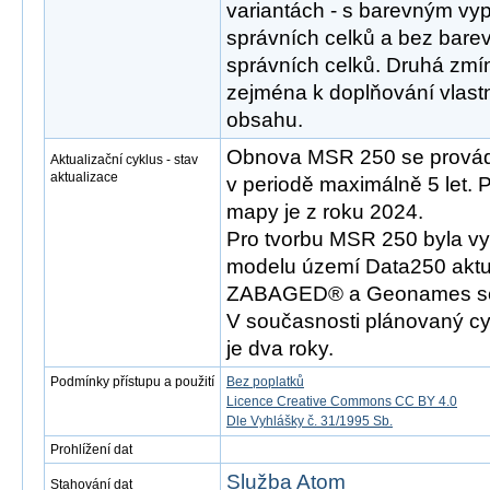
variantách - s barevným v
správních celků a bez bar
správních celků. Druhá zmí
zejména k doplňování vlast
obsahu.
Obnova MSR 250 se provád
Aktualizační cyklus - stav
aktualizace
v periodě maximálně 5 let. 
mapy je z roku 2024.
Pro tvorbu MSR 250 byla vy
modelu území Data250 aktu
ZABAGED® a Geonames se s
V současnosti plánovaný cy
je dva roky.
Podmínky přístupu a použití
Bez poplatků
Licence Creative Commons CC BY 4.0
Dle Vyhlášky č. 31/1995 Sb.
Prohlížení dat
Služba Atom
Stahování dat