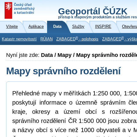
Geoportál ČÚZK
přístup k mapovým produktům a službám res
Vítejte
Aplikace
Data
Služby
INSPIRE
Otevřen
®
®
Katastr nemovitostí
RÚIAN
ZABAGED
- polohopis
ZABAGED
- výšk
Nyní jste zde:
Data / Mapy / Mapy správního rozděl
Mapy správního rozdělení
Přehledné mapy v měřítkách 1:250 000, 1:500
poskytují informace o územně správním čle
kraje, okresy a území obcí s rozšířen
správního rozdělení ČR 1:500 000 jsou zobra
a názvy obcí s více než 1000 obyvateli a v 