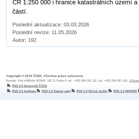
ČR 1:250 000 i hranice katastrálních území a 
částí.
Poslední aktualizace: 03.03.2026
Poslední revize:
11.05.2026
Autor: 192
Copyright © 2010 ČÚZK, Všechna práva vyhrazena
Kontakt: Pod sídlištěm 9/1800, 182 11 Praha 8, tel.: +420 284 041 111, fax: +420 284 041 416,
Uživate
RSS 2.0 Geoportál ČÚZK
RSS 2.0 Aplikace
RSS 2.0 Datové sady
RSS 2.0 Síťové služby
RSS 2.0 INSPIRE