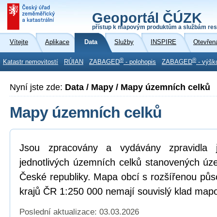
Geoportál ČÚZK
přístup k mapovým produktům a službám res
Vítejte
Aplikace
Data
Služby
INSPIRE
Otevřen
®
®
Katastr nemovitostí
RÚIAN
ZABAGED
- polohopis
ZABAGED
- výšk
Nyní jste zde:
Data / Mapy / Mapy územních celků
Mapy územních celků
Jsou zpracovány a vydávány zpravidla
jednotlivých územních celků stanovených ú
České republiky. Mapa obcí s rozšířenou pů
krajů ČR 1:250 000 nemají souvislý klad mapo
Poslední aktualizace: 03.03.2026