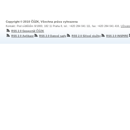
Copyright © 2010 ČÚZK, Všechna práva vyhrazena
Kontakt: Pod sídlištěm 9/1800, 182 11 Praha 8, tel.: +420 284 041 111, fax: +420 284 041 416,
Uživate
RSS 2.0 Geoportál ČÚZK
RSS 2.0 Aplikace
RSS 2.0 Datové sady
RSS 2.0 Síťové služby
RSS 2.0 INSPIRE