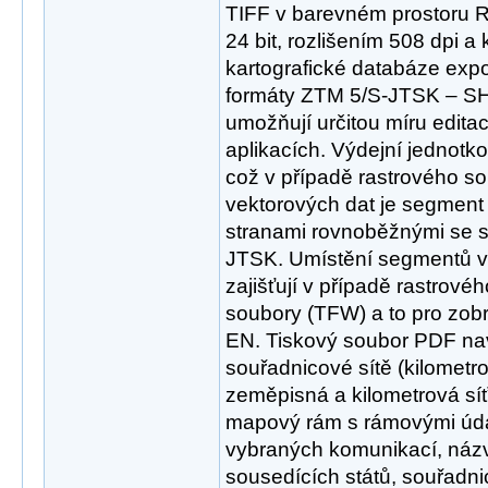
TIFF v barevném prostoru 
24 bit, rozlišením 508 dpi 
kartografické databáze expo
formáty ZTM 5/S-JTSK – S
umožňují určitou míru edit
aplikacích. Výdejní jednotk
což v případě rastrového s
vektorových dat je segment 
stranami rovnoběžnými se 
JTSK. Umístění segmentů 
zajišťují v případě rastrové
soubory (TFW) a to pro zob
EN. Tiskový soubor PDF na
souřadnicové sítě (kilometr
zeměpisná a kilometrová s
mapový rám s rámovými úda
vybraných komunikací, názv
sousedících států, souřadn