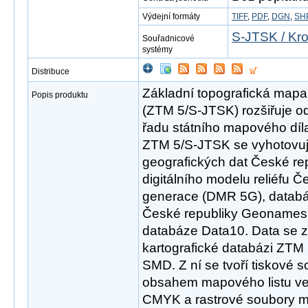
Výdejní formáty
TIFF
,
PDF
,
DGN
,
SH
S-JTSK / Kro
Souřadnicové
systémy
Distribuce
Základní topografická mapa
Popis produktu
(ZTM 5/S-JTSK) rozšiřuje o
řadu státního mapového dí
ZTM 5/S-JTSK se vyhotovuj
geografických dat České r
digitálního modelu reliéfu Č
generace (DMR 5G), databá
České republiky Geonames 
databáze Data10. Data se z
kartografické databázi ZTM 
SMD. Z ní se tvoří tiskové 
obsahem mapového listu ve
CMYK a rastrové soubory m