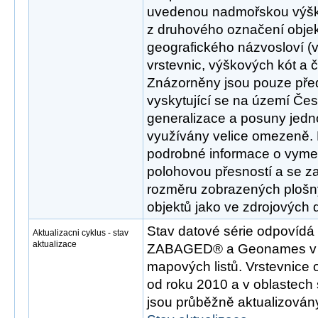
uvedenou nadmořskou výšk
z druhového označení obje
geografického názvosloví (v
vrstevnic, výškových kót a č
Znázorněny jsou pouze př
vyskytující se na území Čes
generalizace a posuny jedno
využívány velice omezeně. 
podrobné informace o vym
polohovou přesností a se z
rozměru zobrazených plošn
objektů jako ve zdrojových 
Stav datové série odpovíd
Aktualizacni cyklus - stav
aktualizace
ZABAGED® a Geonames v do
mapových listů. Vrstevnice 
od roku 2010 a v oblastech 
jsou průběžně aktualizován