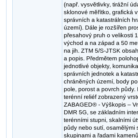
(např. vysvětlivky, tirážní úd
sklonové měřítko, grafická 
správních a katastrálních h
území). Dále je rozšířen pr
přesahový pruh o velikosti
východ a na západ a 50 met
na jih. ZTM 5/S-JTSK obsah
a popis. Předmětem polohop
jednotlivé objekty, komunik
správních jednotek a katast
chráněných území, body p
pole, porost a povrch půdy
terénní reliéf zobrazený vrs
ZABAGED® - Výškopis – Vr
DMR 5G, se základním inter
terénními stupni, skalními ú
půdy nebo sutí, osamělými 
skupinami a řadami kamenů