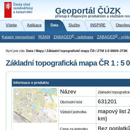
Geoportál ČÚZK
přístup k mapovým produktům a službám res
Vítejte
Aplikace
Data
Služby
INSPIRE
Otevřen
®
®
Katastr nemovitostí
RÚIAN
ZABAGED
- polohopis
ZABAGED
- výšk
Nyní jste zde:
Data / Mapy / Základní topografické mapy ČR / ZTM 1:5 000/S-JTSK
Základní topografická mapa ČR 1 : 5 
Informace o produktu
Název
Základní topografic
631201
Obchodní kód
mapový list 
Výdejní jednotka
km)
Bez poplatk
Cena za jednotku