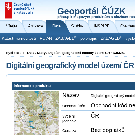
Geoportál ČÚZK
přístup k mapovým produktům a službám res
Vítejte
Aplikace
Data
Služby
INSPIRE
Otevřen
®
®
Katastr nemovitostí
RÚIAN
ZABAGED
- polohopis
ZABAGED
- výšk
Nyní jste zde:
Data / Mapy / Digitální geografické modely území ČR / Data250
Digitální geografický model území ČR
Informace o produktu
Název
Digitální geografický mod
Obchodní kód ne
Obchodní kód
ČR
Výdejní
jednotka
Bez poplatků
Cena za