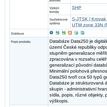
jednotku
SHP
Výdejní
formáty
S-JTSK / Krovak
Souřadnicové
systémy
UTM zone 33N (
Distribuce
Databáze Data250 je digitál
Popis produktu
území České republiky odpov
stupněm generalizace měřít
zpracována v rozsahu celéh
generalizací původní datab
Minimální polohová přesnos
Data250 tvoří cca 50 typů g
Databáze je strukturovaná 
skupin - administrativní hra
sídla, popis, různé objekty,
výškopis.