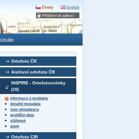
Česky
English
Přihlášení do aplikací
chiválie
Ortofoto ČR
Archivní ortofoto ČR
INSPIRE - Ortofotosnímky
(OI)
informace o produktu
detailní metadata
stav aktualizace
prohlížet data
stáhnout
atom
Ortofoto CIR