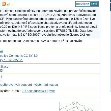
RE tématu Ortofotosnímky jsou harmonizována dle prováděcích pravidel
atová sada obsahuje data z let 2024 a 2025. Zdrojovou datovou sadou
o ČR. Pixel rastrového obrazu tohoto zdroje zobrazuje 0,125 m území ve
vině terénu, polohová přesnost je charakterizovaná střední polohovou
 0,20 m. Dle INSPIRE specifikace pro téma ortofotosnímky jsou zdrojová
ansformována do souřadnicového systému ETRS89-TM33N. Data jsou
a ve formátu jp2 (JPEG 2000), výdejní jednotkou je čtverec 2x2 km.
a obsahuje data z let 2024 a 2025 a nebude již aktualizována.
tků
reative Commons CC BY 4.0
ky č. 31/1995 Sb.
likace
MS
CS
om
edpřipravených souborů - výběr nad mapou
ý úřad, e-mail:
ZU-obchod@cuzk.gov.cz