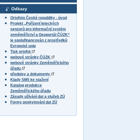
Odkazy
Ortofoto České republiky - úvod
Projekt „Pořízení leteckých
senzorů pro informační systém
zeměměřictví a Geoportál ČÚZK“
je spolufinancován z prostředků
Evropské unie
Tisk ortofot
webové stránky ČÚZK
webové stránky Zeměměřického
úřadu
předpisy a dokumenty
Klady SM5 ke stažení
Katalog produkce
Zeměměřického úřadu
Zásady užívání dat a služeb ZÚ
Formy poskytování dat ZÚ