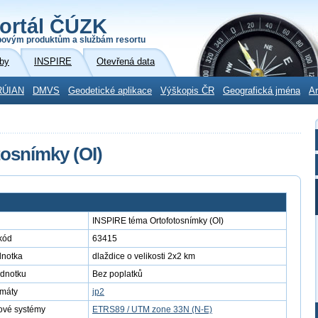
ortál ČÚZK
povým produktům a službám resortu
by
INSPIRE
Otevřená data
RÚIAN
DMVS
Geodetické aplikace
Výškopis ČR
Geografická jména
Ar
osnímky (OI)
INSPIRE téma Ortofotosnímky (OI)
kód
63415
dnotka
dlaždice o velikosti 2x2 km
ednotku
Bez poplatků
rmáty
jp2
ové systémy
ETRS89 / UTM zone 33N (N-E)