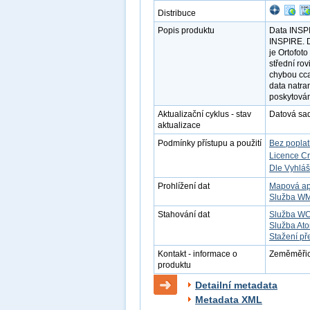
Distribuce
Popis produktu
Data INSPI
INSPIRE. D
je Ortofot
střední ro
chybou cca
data natr
poskytován
Aktualizační cyklus - stav
Datová sad
aktualizace
Podmínky přístupu a použití
Bez popla
Licence C
Dle Vyhláš
Prohlížení dat
Mapová ap
Služba W
Stahování dat
Služba W
Služba At
Stažení př
Kontakt - informace o
Zeměměřick
produktu
Detailní metadata
Metadata XML