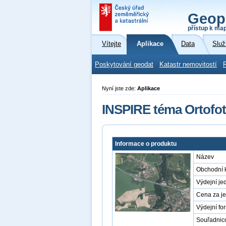
Geop
přístup k ma
Vítejte
Aplikace
Data
Služ
Poskytování geodat
Katastr nemovitostí
Nyní jste zde:
Aplikace
INSPIRE téma Ortofot
Informace o produktu
Název
Obchodní 
Výdejní je
Cena za j
Výdejní fo
Souřadnic