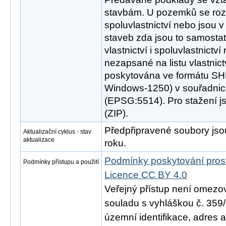
stavbám. U pozemků se rozl
spoluvlastnictví nebo jsou v
staveb zda jsou to samosta
vlastnictví i spoluvlastnictv
nezapsané na listu vlastnict
poskytována ve formátu SH
Windows-1250) v souřadni
(EPSG:5514). Pro stažení 
(ZIP).
Předpřipravené soubory jso
Aktualizační cyklus - stav
aktualizace
roku.
Podmínky poskytování pros
Podmínky přístupu a použití
Licence CC BY 4.0
Veřejný přístup není omezo
souladu s vyhláškou č. 359/
územní identifikace, adres 