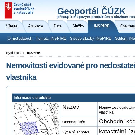
Geoportál ČÚZK
přístup k mapovým produktům a službám res
Vítejte
Aplikace
Data
Služby
INSPIRE
Otevřen
O metadatech
Témata INSPIRE
Síťové služby INSPIRE
Sdílení IN
Nyní jste zde:
INSPIRE
Nemovitosti evidované pro nedostate
vlastníka
Informace o produktu
Název
Nemovitosti evidovan
vlastníka
Obchodní kód
Obchodní kód
katastrální ú
Výdejní jednotka