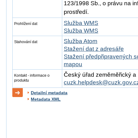
123/1998 Sb., o právu na in
prostředí.
Služba WMS
Prohlížení dat
Služba WMS
Služba Atom
Stahování dat
Stažení dat z adresáře
Stažení předpřipravených s
mapou
Český úřad zeměměřický a ka
Kontakt - informace o
produktu
cuzk.helpdesk@cuzk.gov.c
Detailní metadata
Metadata XML