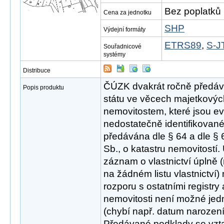
Bez poplatků
Cena za jednotku
SHP
Výdejní formáty
ETRS89
,
S-J
Souřadnicové
systémy
Distribuce
ČÚZK dvakrát ročně předáv
Popis produktu
státu ve věcech majetkový
nemovitostem, které jsou e
nedostatečně identifikované 
předávána dle § 64 a dle §
Sb., o katastru nemovitostí.
záznam o vlastnictví úplně
na žádném listu vlastnictví
rozporu s ostatními registry 
nemovitosti není možné jed
(chybí např. datum narozen
Předávané podklady se vzt