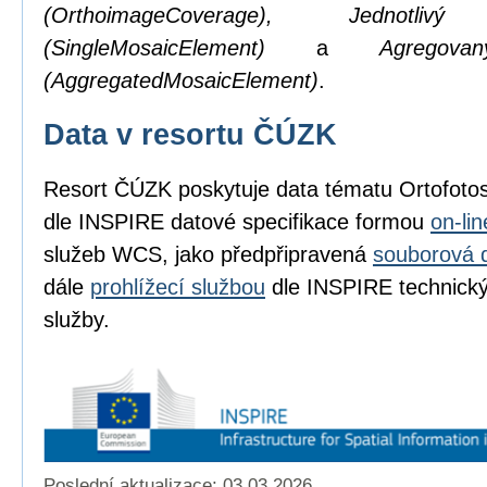
(OrthoimageCoverage), Jednotl
(SingleMosaicElement)
a
Agregov
(AggregatedMosaicElement)
.
Data v resortu ČÚZK
Resort ČÚZK poskytuje data tématu Ortofot
dle INSPIRE datové specifikace formou
on-li
služeb WCS, jako předpřipravená
souborová 
dále
prohlížecí službou
dle INSPIRE technickýc
služby.
Poslední aktualizace: 03.03.2026