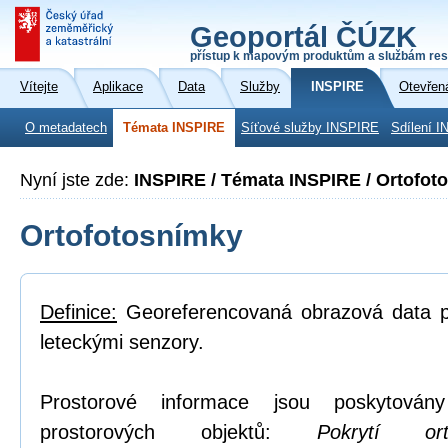
Geoportál ČÚZK
přístup k mapovým produktům a službám res
Vítejte
Aplikace
Data
Služby
INSPIRE
Otevřen
O metadatech
Témata INSPIRE
Síťové služby INSPIRE
Sdílení I
Nyní jste zde:
INSPIRE / Témata INSPIRE / Ortofot
Ortofotosnímky
Definice:
Georeferencovaná obrazová data po
leteckými senzory.
Prostorové informace jsou poskytovány
prostorových objektů:
Pokrytí or