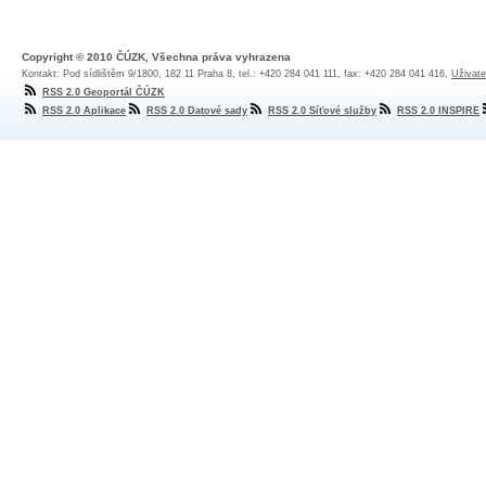
Copyright © 2010 ČÚZK, Všechna práva vyhrazena
Kontakt: Pod sídlištěm 9/1800, 182 11 Praha 8, tel.: +420 284 041 111, fax: +420 284 041 416,
Uživate
RSS 2.0 Geoportál ČÚZK
RSS 2.0 Aplikace
RSS 2.0 Datové sady
RSS 2.0 Síťové služby
RSS 2.0 INSPIRE