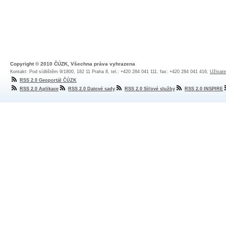
Copyright © 2010 ČÚZK, Všechna práva vyhrazena
Kontakt: Pod sídlištěm 9/1800, 182 11 Praha 8, tel.: +420 284 041 111, fax: +420 284 041 416,
Uživate
RSS 2.0 Geoportál ČÚZK
RSS 2.0 Aplikace
RSS 2.0 Datové sady
RSS 2.0 Síťové služby
RSS 2.0 INSPIRE