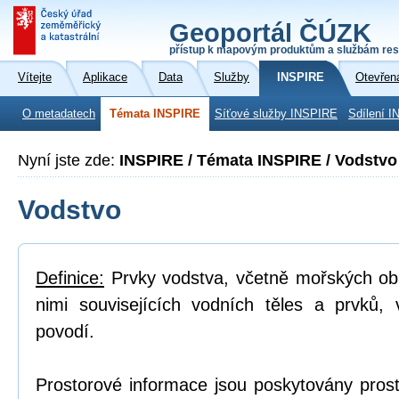
Geoportál ČÚZK
přístup k mapovým produktům a službám res
Vítejte
Aplikace
Data
Služby
INSPIRE
Otevřen
O metadatech
Témata INSPIRE
Síťové služby INSPIRE
Sdílení I
Nyní jste zde:
INSPIRE / Témata INSPIRE / Vodstvo
Vodstvo
Definice:
Prvky vodstva, včetně mořských obl
nimi souvisejících vodních těles a prvků, 
povodí.
Prostorové informace jsou poskytovány prost