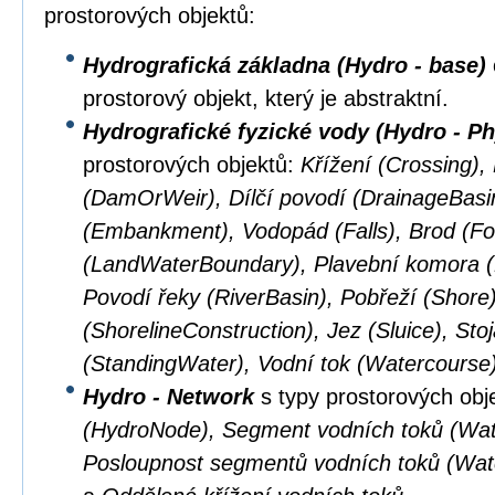
prostorových objektů:
Hydrografická základna (Hydro - base)
prostorový objekt, který je abstraktní.
Hydrografické fyzické vody (Hydro - Ph
prostorových objektů:
Křížení (Crossing),
(DamOrWeir), Dílčí povodí (DrainageBasi
(Embankment), Vodopád (Falls), Brod (Fo
(LandWaterBoundary), Plavební komora (L
Povodí řeky (RiverBasin), Pobřeží (Shore
(ShorelineConstruction), Jez (Sluice), Sto
(StandingWater), Vodní tok (Watercourse
Hydro - Network
s typy prostorových obj
(HydroNode), Segment vodních toků (Wat
Posloupnost segmentů vodních toků (Wa