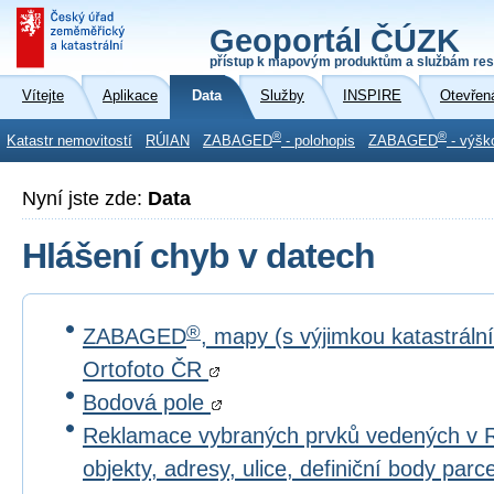
Geoportál ČÚZK
přístup k mapovým produktům a službám res
Vítejte
Aplikace
Data
Služby
INSPIRE
Otevřen
®
®
Katastr nemovitostí
RÚIAN
ZABAGED
- polohopis
ZABAGED
- výšk
Nyní jste zde:
Data
Hlášení chyb v datech
®
ZABAGED
, mapy (s výjimkou katastrál
Ortofoto ČR
Bodová pole
Reklamace vybraných prvků vedených v 
objekty, adresy, ulice, definiční body par